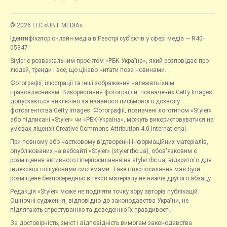
© 2026 LLC «UBT MEDIA»
Ідентифікатор онлайн-медіа в Реєстрі суб’єктів у сфері медіа — R40-
05347
Styler є розважальним проєктом «РБК-Україна», який розповідає про
людей, тренди і все, що цікаво читати поза новинами.
Фотографії, ілюстрації та інші зображення належать їхнім
правовласникам. Використання фотографій, позначених Getty Images,
допускається виключно за наявності письмового дозволу
фотоагентства Getty Images. Фотографії, позначені логотипом «Styler»
або підписані «Styler» чи «РБК-Україна», можуть використовуватися на
умовах ліцензії Creative Commons Attribution 4.0 International.
При повному або частковому відтворенні інформаційних матеріалів,
опублікованих на вебсайті «Styler» (styler.rbc.ua), обов'язковим є
розміщення активного гіперпосилання на styler.rbc.ua, відкритого для
індексації пошуковими системами. Таке гіперпосилання має бути
розміщене безпосередньо в тексті матеріалу не нижче другого абзацу.
Редакція «Styler» може не поділяти точку зору авторів публікацій.
Оціночні судження, відповідно до законодавства України, не
підлягають спростуванню та доведенню їх правдивості.
За достовірність, зміст і відповідність вимогам законодавства