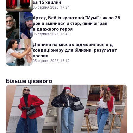
за 15 хвилин
05 серпня 2026, 17:34
Артед Бей із культової "Мумії": як за 25
років змінився актор, який зіграв
відважного героя
05 серпня 2026, 16:48
Дівчина на місяць відмовилася від
кондиціонеру для білизни: результат
вразив
05 серпня 2026, 16:19
Більше цікавого