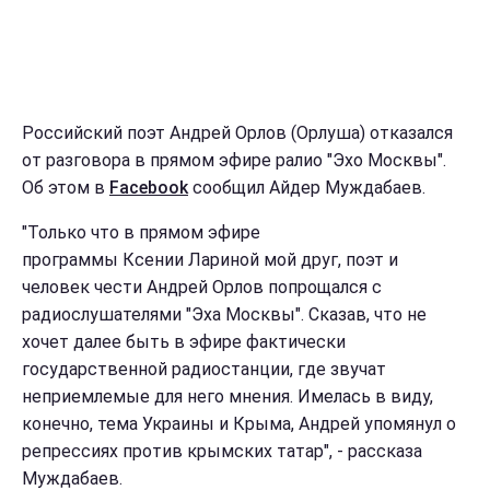
Российский поэт Андрей Орлов (Орлуша) отказался
от разговора в прямом эфире ралио "Эхо Москвы".
Об этом в
Facebook
сообщил Айдер Муждабаев.
"Только что в прямом эфире
программы Ксении Лариной мой друг, поэт и
человек чести Андрей Орлов попрощался с
радиослушателями "Эха Москвы". Сказав, что не
хочет далее быть в эфире фактически
государственной радиостанции, где звучат
неприемлемые для него мнения. Имелась в виду,
конечно, тема Украины и Крыма, Андрей упомянул о
репрессиях против крымских татар", - рассказа
Муждабаев.