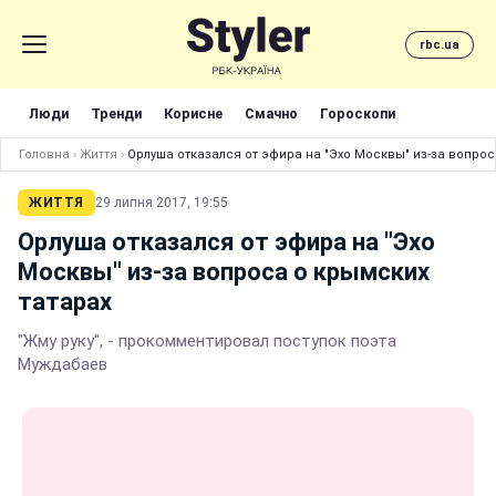
rbc.ua
Люди
Тренди
Корисне
Смачно
Гороскопи
Головна
›
Життя
›
Орлуша отказался от эфира на "Эхо Москвы" из-за вопрос
ЖИТТЯ
29 липня 2017, 19:55
Орлуша отказался от эфира на "Эхо
Москвы" из-за вопроса о крымских
татарах
"Жму руку", - прокомментировал поступок поэта
Муждабаев