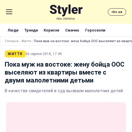
rbc.ua
Люди
Тренди
Корисне
Смачно
Гороскопи
Головна
›
Життя
›
Пока муж на востоке: жену бойца ООС выселяют из квар
ЖИТТЯ
06 серпня 2018, 17:49
Пока муж на востоке: жену бойца ООС
выселяют из квартиры вместе с
двумя малолетними детьми
В качестве свидетелей в суд вызвали малолетних детей