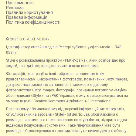
Про компанію
Реклама
Правила користування
Правова інформація
Політика конфіденційності
© 2026 LLC «UBT MEDIA»
Ідентифікатор онлайн-медіа в Реєстрі суб’єктів у сфері медіа — R40-
05347
Styler є розважальним проєктом «РБК-Україна», який розповідає про
людей, тренди і все, що цікаво читати поза новинами.
Фотографії, ілюстрації та інші зображення належать їхнім
правовласникам. Використання фотографій, позначених Getty Images,
допускається виключно за наявності письмового дозволу
фотоагентства Getty Images. Фотографії, позначені логотипом «Styler»
або підписані «Styler» чи «РБК-Україна», можуть використовуватися на
умовах ліцензії Creative Commons Attribution 4.0 International.
При повному або частковому відтворенні інформаційних матеріалів,
опублікованих на вебсайті «Styler» (styler.rbc.ua), обов'язковим є
розміщення активного гіперпосилання на styler.rbc.ua, відкритого для
індексації пошуковими системами. Таке гіперпосилання має бути
розміщене безпосередньо в тексті матеріалу не нижче другого абзацу.