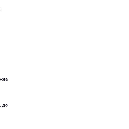
е
ожна
, до