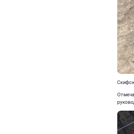
Скифск
Отмеча
руково