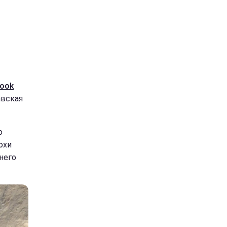
ook
авская
о
охи
него