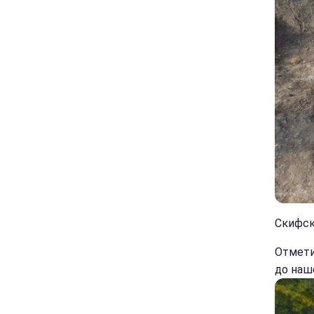
Скифск
Отметим
до наш