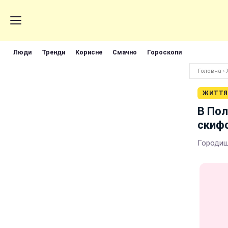
Люди
Тренди
Корисне
Смачно
Гороскопи
Головна
›
ЖИТТЯ
В Пол
скиф
Городище