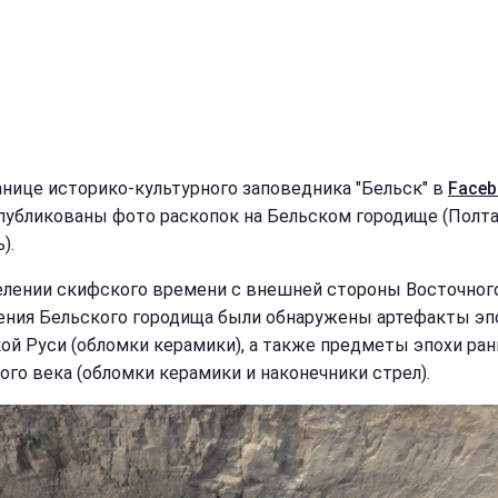
анице историко-культурного заповедника "Бельск" в
Faceb
публикованы фото раскопок на Бельском городище (Полт
).
елении скифского времени с внешней стороны Восточног
ения Бельского городища были обнаружены артефакты эп
ой Руси (обломки керамики), а также предметы эпохи ран
ого века (обломки керамики и наконечники стрел).