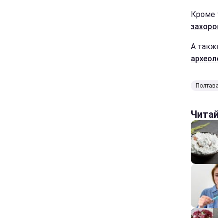
Кроме 
захоро
А такж
археол
Полтав
Чита