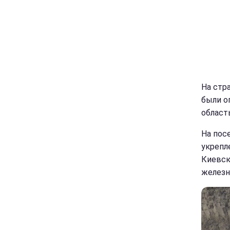
На стр
были о
область
На пос
укрепл
Киевск
железн