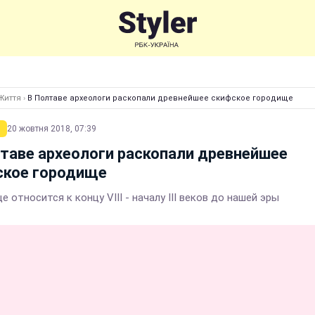
Життя
›
В Полтаве археологи раскопали древнейшее скифское городище
20 жовтня 2018, 07:39
таве археологи раскопали древнейшее
ское городище
 относится к концу VIII - началу III веков до нашей эры