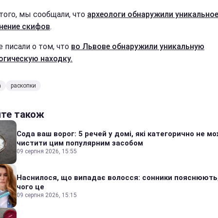
того, мы сообщали, что
археологи обнаружили уникально
нение скифов
.
е писали о том, что
во Львове обнаружили уникальную
огическую находку.
а
раскопки
йте також
Сода ваш ворог: 5 речей у домі, які категорично не м
чистити цим популярним засобом
09 серпня 2026, 15:55
Наснилося, що випадає волосся: сонники пояснюють
чого це
09 серпня 2026, 15:15