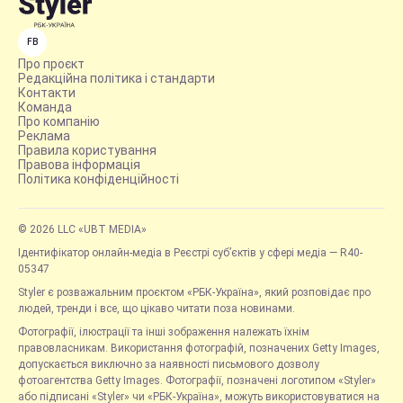
FB
Про проєкт
Редакційна політика і стандарти
Контакти
Команда
Про компанію
Реклама
Правила користування
Правова інформація
Політика конфіденційності
© 2026 LLC «UBT MEDIA»
Ідентифікатор онлайн-медіа в Реєстрі суб’єктів у сфері медіа — R40-
05347
Styler є розважальним проєктом «РБК-Україна», який розповідає про
людей, тренди і все, що цікаво читати поза новинами.
Фотографії, ілюстрації та інші зображення належать їхнім
правовласникам. Використання фотографій, позначених Getty Images,
допускається виключно за наявності письмового дозволу
фотоагентства Getty Images. Фотографії, позначені логотипом «Styler»
або підписані «Styler» чи «РБК-Україна», можуть використовуватися на