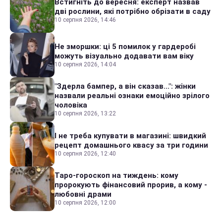
Встигніть до вересня: експерт назвав
дві рослини, які потрібно обрізати в саду
10 серпня 2026, 14:46
Не зморшки: ці 5 помилок у гардеробі
можуть візуально додавати вам віку
10 серпня 2026, 14:04
"Здерла бампер, а він сказав...": жінки
назвали реальні ознаки емоційно зрілого
чоловіка
10 серпня 2026, 13:22
І не треба купувати в магазині: швидкий
рецепт домашнього квасу за три години
10 серпня 2026, 12:40
Таро-гороскоп на тиждень: кому
пророкують фінансовий прорив, а кому -
любовні драми
10 серпня 2026, 12:00