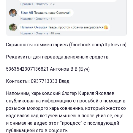
Скриншоты комментариев (facebook.com/dtp.kiev.ua)
Реквизиты для перевода денежных средств:
5363542307136821 Антонов В В (Буч)
Контакты: 0937713333 Влад
Напомним, харьковский блогер Кирилл Яковлев
опубликовал на информацию с просьбой о помощи в
розыске молодого харьковчанина, который жестоко
издевался над летучей мышей, а после убил ее, еще
и снимал на видео этот "процесс" с последующей
публикацией его в соцсеть.