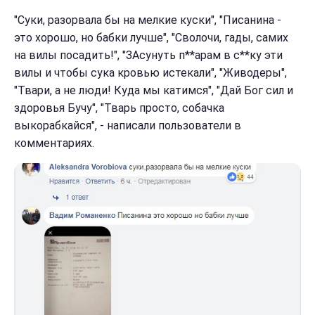
"Суки, разорвала бы на мелкие куски", "Писанина -
это хорошо, но бабки лучше", "Сволочи, гады, самих
на вилы посадить!", "ЗАсунуть п**арам в с**ку эти
вилы и чтобы сука кровью истекали", "Живодеры",
"Твари, а не люди! Куда мы катимся", "Дай Бог сил и
здоровья Бучу", "Тварь просто, собачка
выкорабкайся", - написали пользователи в
комментариях.