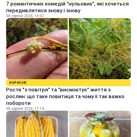
7 романтичних комедій "нульових", які хочеться
передивлятися знову і знову
08 серпня 2026, 18:02
КОРИСНЕ
Росте "з повітря" та "висмоктує" життя з
рослин: що таке повитиця та чому її так важко
побороти
08 серпня 2026, 17:14