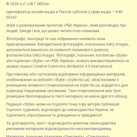
© 2026 LLC «UBT MEDIA»
Ідентифікатор онлайн-медіа в Реєстрі суб’єктів у сфері медіа — R40-
05347
Styler є розважальним проєктом «РБК-Україна», який розповідає про
людей, тренди і все, що цікаво читати поза новинами.
Фотографії, ілюстрації та інші зображення належать їхнім
правовласникам. Використання фотографій, позначених Getty Images,
допускається виключно за наявності письмового дозволу
фотоагентства Getty Images. Фотографії, позначені логотипом «Styler»
або підписані «Styler» чи «РБК-Україна», можуть використовуватися на
умовах ліцензії Creative Commons Attribution 4.0 International.
При повному або частковому відтворенні інформаційних матеріалів,
опублікованих на вебсайті «Styler» (styler.rbc.ua), обов'язковим є
розміщення активного гіперпосилання на styler.rbc.ua, відкритого для
індексації пошуковими системами. Таке гіперпосилання має бути
розміщене безпосередньо в тексті матеріалу не нижче другого абзацу.
Редакція «Styler» може не поділяти точку зору авторів публікацій.
Оціночні судження, відповідно до законодавства України, не
підлягають спростуванню та доведенню їх правдивості.
За достовірність, зміст і відповідність вимогам законодавства
рекламних матеріалів відповідальність несе рекламодавець.
Матеріали, позначені плашками «Прес-реліз», «Спецпроєкт»,