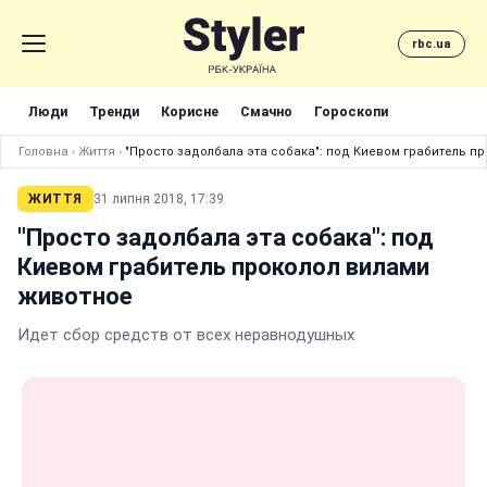
rbc.ua
Люди
Тренди
Корисне
Смачно
Гороскопи
Головна
›
Життя
›
"Просто задолбала эта собака": под Киевом грабитель п
ЖИТТЯ
31 липня 2018, 17:39
"Просто задолбала эта собака": под
Киевом грабитель проколол вилами
животное
Идет сбор средств от всех неравнодушных