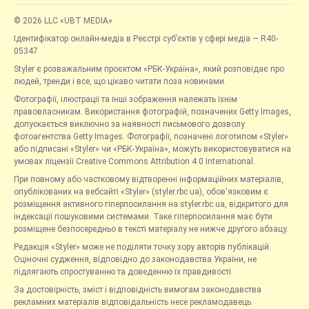
© 2026 LLC «UBT MEDIA»
Ідентифікатор онлайн-медіа в Реєстрі суб’єктів у сфері медіа — R40-
05347
Styler є розважальним проєктом «РБК-Україна», який розповідає про
людей, тренди і все, що цікаво читати поза новинами.
Фотографії, ілюстрації та інші зображення належать їхнім
правовласникам. Використання фотографій, позначених Getty Images,
допускається виключно за наявності письмового дозволу
фотоагентства Getty Images. Фотографії, позначені логотипом «Styler»
або підписані «Styler» чи «РБК-Україна», можуть використовуватися на
умовах ліцензії Creative Commons Attribution 4.0 International.
При повному або частковому відтворенні інформаційних матеріалів,
опублікованих на вебсайті «Styler» (styler.rbc.ua), обов'язковим є
розміщення активного гіперпосилання на styler.rbc.ua, відкритого для
індексації пошуковими системами. Таке гіперпосилання має бути
розміщене безпосередньо в тексті матеріалу не нижче другого абзацу.
Редакція «Styler» може не поділяти точку зору авторів публікацій.
Оціночні судження, відповідно до законодавства України, не
підлягають спростуванню та доведенню їх правдивості.
За достовірність, зміст і відповідність вимогам законодавства
рекламних матеріалів відповідальність несе рекламодавець.