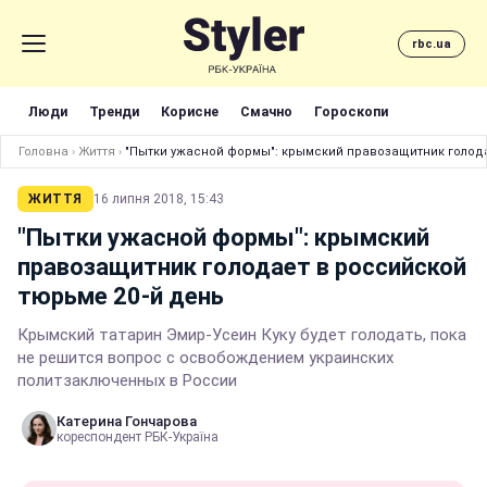
rbc.ua
Люди
Тренди
Корисне
Смачно
Гороскопи
Головна
›
Життя
›
"Пытки ужасной формы": крымский правозащитник голода
ЖИТТЯ
16 липня 2018, 15:43
"Пытки ужасной формы": крымский
правозащитник голодает в российской
тюрьме 20-й день
Крымский татарин Эмир-Усеин Куку будет голодать, пока
не решится вопрос с освобождением украинских
политзаключенных в России
Катерина Гончарова
кореспондент РБК-Україна