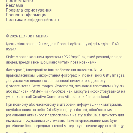
Про компанію
Реклама
Правила користування
Правова інформація
Політика конфіденційності
© 2026 LLC «UBT MEDIA»
Ідентифікатор онлайн-медіа в Реєстрі суб’єктів у сфері медіа — R40-
05347
Styler є розважальним проєктом «РБК-Україна», який розповідає про
людей, тренди і все, що цікаво читати поза новинами.
Фотографії, ілюстрації та інші зображення належать їхнім
правовласникам. Використання фотографій, позначених Getty Images,
допускається виключно за наявності письмового дозволу
фотоагентства Getty Images. Фотографії, позначені логотипом «Styler»
або підписані «Styler» чи «РБК-Україна», можуть використовуватися на
умовах ліцензії Creative Commons Attribution 4.0 International.
При повному або частковому відтворенні інформаційних матеріалів,
опублікованих на вебсайті «Styler» (styler.rbc.ua), обов'язковим є
розміщення активного гіперпосилання на styler.rbc.ua, відкритого для
індексації пошуковими системами. Таке гіперпосилання має бути
розміщене безпосередньо в тексті матеріалу не нижче другого абзацу.