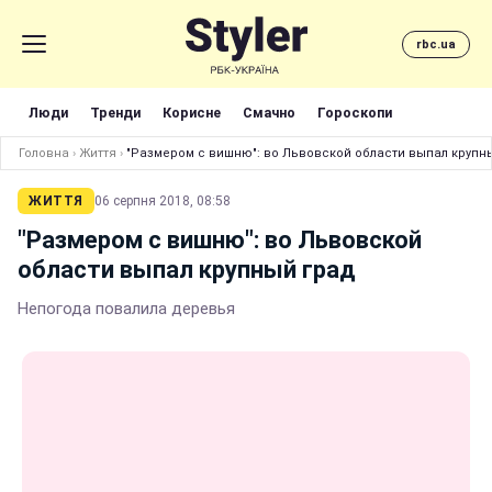
rbc.ua
Люди
Тренди
Корисне
Смачно
Гороскопи
Головна
›
Життя
›
"Размером с вишню": во Львовской области выпал крупн
ЖИТТЯ
06 серпня 2018, 08:58
"Размером с вишню": во Львовской
области выпал крупный град
Непогода повалила деревья