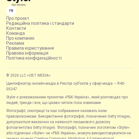
FB
Про проєкт
Редакційна політика і стандарти
Контакти
Команда
Про компанію
Реклама
Правила користування
Правова інформація
Політика конфіденційності
© 2026 LLC «UBT MEDIA»
Ідентифікатор онлайн-медіа в Реєстрі суб’єктів у сфері медіа — R40-
05347
Styler є розважальним проєктом «РБК-Україна», який розповідає про
людей, тренди і все, що цікаво читати поза новинами.
Фотографії, ілюстрації та інші зображення належать їхнім
правовласникам. Використання фотографій, позначених Getty Images,
допускається виключно за наявності письмового дозволу
фотоагентства Getty Images. Фотографії, позначені логотипом «Styler»
або підписані «Styler» чи «РБК-Україна», можуть використовуватися на
умовах ліцензії Creative Commons Attribution 4.0 International.