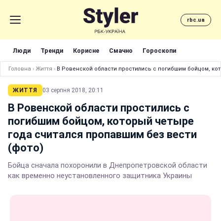
rbc.ua
Люди
Тренди
Корисне
Смачно
Гороскопи
Головна
›
Життя
›
В Ровенской области простились с погибшим бойцом, ко
ЖИТТЯ
03 серпня 2018, 20:11
В Ровенской области простились с
погибшим бойцом, который четыре
года считался пропавшим без вести
(фото)
Бойца сначала похоронили в Днепропетровской области
как временно неустановленного защитника Украины