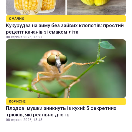
СМАЧНО
Кукурудза на зиму без зайвих клопотів: простий
рецепт качанів зі смаком літа
08 серпня 2026, 16:27
КОРИСНЕ
Плодові мушки зникнуть із кухні: 5 секретних
трюків, які реально діють
08 серпня 2026, 15:45