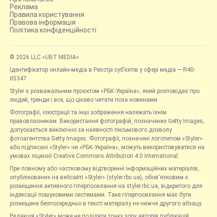
Реклама
Правила користування
Правова інформація
Політика конфіденційності
© 2026 LLC «UBT MEDIA»
Ідентифікатор онлайн-медіа в Реєстрі суб’єктів у сфері медіа — R40-
05347
Styler є розважальним проєктом «РБК-Україна», який розповідає про
людей, тренди і все, що цікаво читати поза новинами.
Фотографії, ілюстрації та інші зображення належать їхнім
правовласникам. Використання фотографій, позначених Getty Images,
допускається виключно за наявності письмового дозволу
фотоагентства Getty Images. Фотографії, позначені логотипом «Styler»
або підписані «Styler» чи «РБК-Україна», можуть використовуватися на
умовах ліцензії Creative Commons Attribution 4.0 International.
При повному або частковому відтворенні інформаційних матеріалів,
опублікованих на вебсайті «Styler» (styler.rbc.ua), обов'язковим є
розміщення активного гіперпосилання на styler.rbc.ua, відкритого для
індексації пошуковими системами. Таке гіперпосилання має бути
розміщене безпосередньо в тексті матеріалу не нижче другого абзацу.
Редакція «Styler» може не поділяти точку зору авторів публікацій.