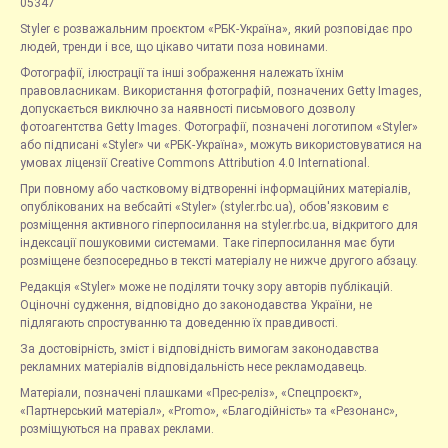
05347
Styler є розважальним проєктом «РБК-Україна», який розповідає про
людей, тренди і все, що цікаво читати поза новинами.
Фотографії, ілюстрації та інші зображення належать їхнім
правовласникам. Використання фотографій, позначених Getty Images,
допускається виключно за наявності письмового дозволу
фотоагентства Getty Images. Фотографії, позначені логотипом «Styler»
або підписані «Styler» чи «РБК-Україна», можуть використовуватися на
умовах ліцензії Creative Commons Attribution 4.0 International.
При повному або частковому відтворенні інформаційних матеріалів,
опублікованих на вебсайті «Styler» (styler.rbc.ua), обов'язковим є
розміщення активного гіперпосилання на styler.rbc.ua, відкритого для
індексації пошуковими системами. Таке гіперпосилання має бути
розміщене безпосередньо в тексті матеріалу не нижче другого абзацу.
Редакція «Styler» може не поділяти точку зору авторів публікацій.
Оціночні судження, відповідно до законодавства України, не
підлягають спростуванню та доведенню їх правдивості.
За достовірність, зміст і відповідність вимогам законодавства
рекламних матеріалів відповідальність несе рекламодавець.
Матеріали, позначені плашками «Прес-реліз», «Спецпроєкт»,
«Партнерський матеріал», «Promo», «Благодійність» та «Резонанс»,
розміщуються на правах реклами.