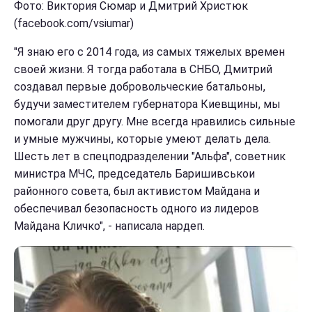
Фото: Виктория Сюмар и Дмитрий Христюк
(facebook.com/vsiumar)
"Я знаю его с 2014 года, из самых тяжелых времен
своей жизни. Я тогда работала в СНБО, Дмитрий
создавал первые добровольческие батальоны,
будучи заместителем губернатора Киевщины, мы
помогали друг другу. Мне всегда нравились сильные
и умные мужчины, которые умеют делать дела.
Шесть лет в спецподразделении "Альфа", советник
министра МЧС, председатель Баришивськои
районного совета, был активистом Майдана и
обеспечивал безопасность одного из лидеров
Майдана Кличко", - написала нардеп.