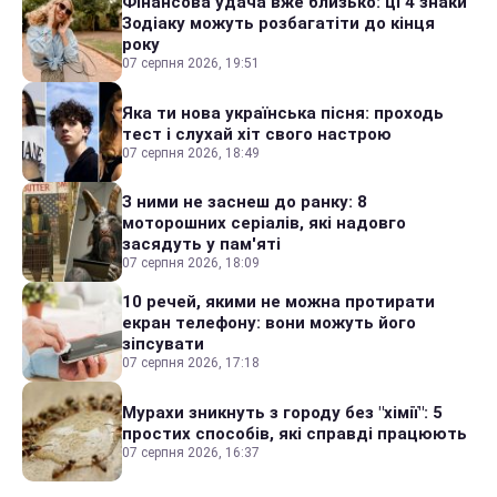
Фінансова удача вже близько: ці 4 знаки
Зодіаку можуть розбагатіти до кінця
року
07 серпня 2026, 19:51
Яка ти нова українська пісня: проходь
тест і слухай хіт свого настрою
07 серпня 2026, 18:49
З ними не заснеш до ранку: 8
моторошних серіалів, які надовго
засядуть у пам'яті
07 серпня 2026, 18:09
10 речей, якими не можна протирати
екран телефону: вони можуть його
зіпсувати
07 серпня 2026, 17:18
Мурахи зникнуть з городу без "хімії": 5
простих способів, які справді працюють
07 серпня 2026, 16:37