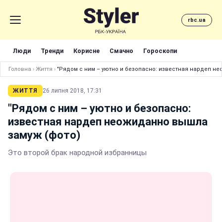
rbc.ua
Люди
Тренди
Корисне
Смачно
Гороскопи
Головна
›
Життя
›
"Рядом с ним – уютно и безопасно: известная нардеп н
ЖИТТЯ
26 липня 2018, 17:31
"Рядом с ним – уютно и безопасно:
известная нардеп неожиданно вышла
замуж (фото)
Это второй брак народной избранницы