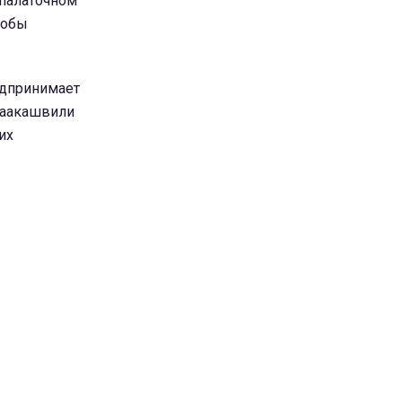
 палаточном
тобы
едпринимает
 Саакашвили
их