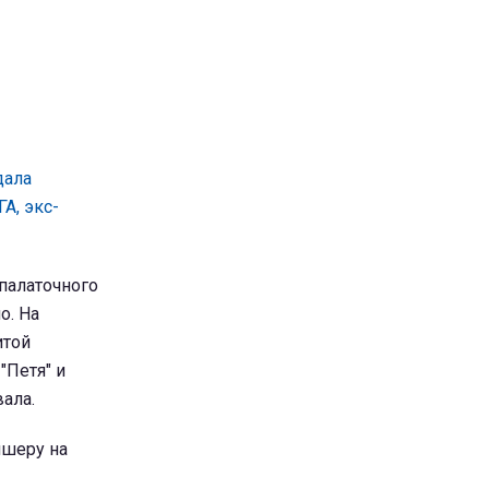
дала
А, экс-
палаточного
о. На
итой
"Петя" и
вала.
шеру на