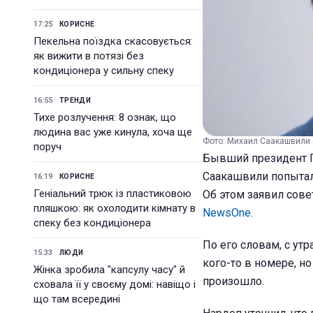
17:25
КОРИСНЕ
Пекельна поїздка скасовується:
як вижити в потязі без
кондиціонера у сильну спеку
16:55
ТРЕНДИ
Тихе розлучення: 8 ознак, що
людина вас уже кинула, хоча ще
Фото: Михаил Саакашвили 
поруч
Бывший президент Г
Саакашвили попыталс
16:19
КОРИСНЕ
Геніальний трюк із пластиковою
Об этом заявил сове
пляшкою: як охолодити кімнату в
NewsOne.
спеку без кондиціонера
По его словам, с ут
15:33
ЛЮДИ
кого-то в номере, но
Жінка зробила "капсулу часу" й
произошло.
сховала її у своєму домі: навіщо і
що там всередині