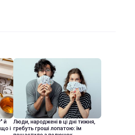
" й
Люди, народжені в ці дні тижня,
іщо і
гребуть гроші лопатою: їм
пощастило з пелюшок