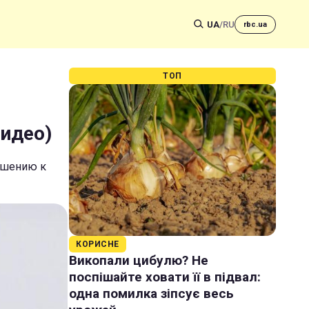
UA
/
RU
rbc.ua
ТОП
видео)
ношению к
КОРИСНЕ
Викопали цибулю? Не
поспішайте ховати її в підвал:
одна помилка зіпсує весь