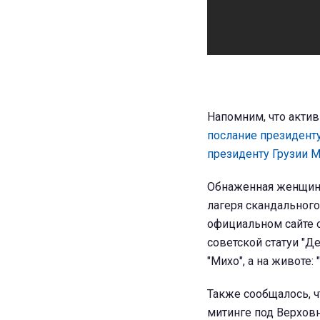
Напомним, что акти
послание президент
президенту Грузии 
Обнаженная женщина 
лагеря скандального
официальном сайте 
советской статуи "Д
"Михо", а на животе
Также сообщалось, 
митинге под Верхов