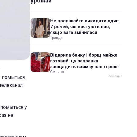
урожай
Не поспішайте викидати одяг:
7 речей, які врятують вас,
якщо вага змінилася
Тренди
Відкрила банку і борщ майже
готовий: ця заправка
заощадить взимку час і гроші
л
Смачно
ы помыться.
 телеканал
ы помыться у
раз не