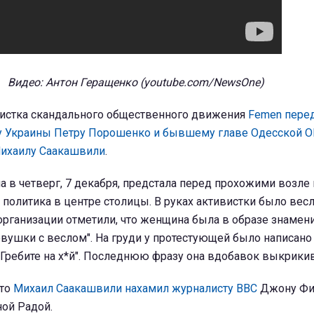
Видео: Антон Геращенко (youtube.com/NewsOne)
вистка скандального общественного движения
Femen пере
у Украины Петру Порошенко и бывшему главе Одесской ОГ
Михаилу Саакашвили
.
в четверг, 7 декабря, предстала перед прохожими возле 
 политика в центре столицы. В руках активистки было весл
организации отметили, что женщина была в образе знамен
евушки с веслом". На груди у протестующей было написано 
: "Гребите на х*й". Последнюю фразу она вдобавок выкрики
что
Михаил Саакашвили нахамил журналисту ВВС
Джону Фи
ной Радой.