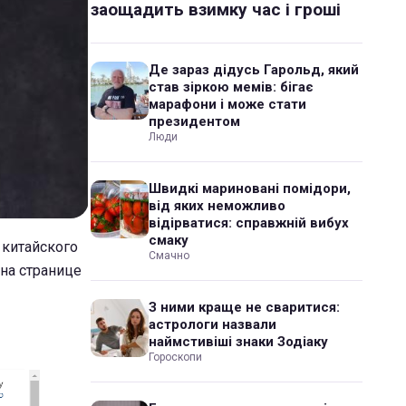
заощадить взимку час і гроші
Де зараз дідусь Гарольд, який
став зіркою мемів: бігає
марафони і може стати
президентом
Люди
Швидкі мариновані помідори,
від яких неможливо
відірватися: справжній вибух
смаку
 китайского
Смачно
 на странице
З ними краще не сваритися:
астрологи назвали
наймстивіші знаки Зодіаку
Гороскопи