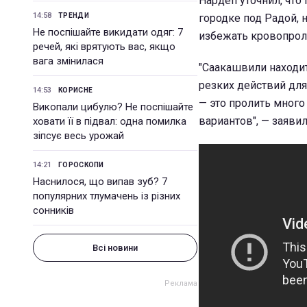
Нардеп уточнил, что
14:58
ТРЕНДИ
городке под Радой, 
Не поспішайте викидати одяг: 7
избежать кровопрол
речей, які врятують вас, якщо
вага змінилася
"Саакашвили находит
резких действий для
14:53
КОРИСНЕ
— это пролить много 
Викопали цибулю? Не поспішайте
вариантов", — заяви
ховати її в підвал: одна помилка
зіпсує весь урожай
14:21
ГОРОСКОПИ
Наснилося, що випав зуб? 7
популярних тлумачень із різних
сонників
Всі новини