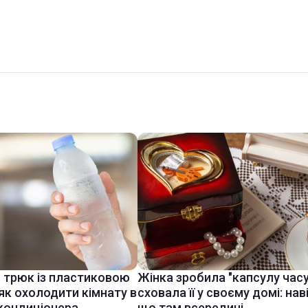
й трюк із пластиковою
Жінка зробила "капсулу часу
як охолодити кімнату в
сховала її у своєму домі: нав
 кондиціонера
що там всередині