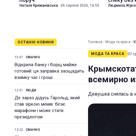
Наталя Крижанівська
·
06 серпня 2026, 16:55
Людмила Жуко
Головна
›
Мода та краса
›
К
ОСТАННІ НОВИНИ
07 г
МОДА ТА КРАСА
13:47
СМАЧНО
Відкрила банку і борщ майже
Крымскотат
готовий: ця заправка заощадить
всемирно и
взимку час і гроші
12:51
ЛЮДИ
Девушка снялась в 
Де зараз дідусь Гарольд, який
став зіркою мемів: бігає
марафони і може стати
президентом
12:22
СМАЧНО