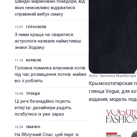
Швидкі мариновані помідори, від
яких неможливо відірватися:
справжній вибух смаку
12:01
ГОРОСКОПИ
З ними краще не сваритися:
астрологи назвали наймстивіші
знаки Зодіаку
11:16
КОРИСНЕ
Головна помилка власників котів
під час розміщення лотків: майже
Фото: Эвелина Мамбетова 
всі її роблять
Крымскотатарская т
глянца Vogue, для к
10:40
ТРЕНДИ
издания, модель под
Ці речі безнадійно псують
інтер'єр: дизайнери радять
позбутися їх уже зараз
10:24
СМАЧНО
На Яблучний Спас: цей пиріг зі