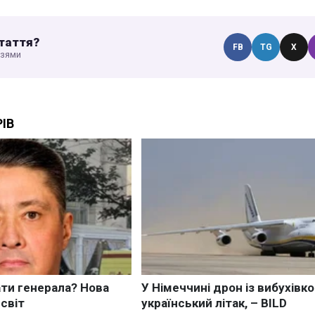
таття?
FB
TG
X
узями