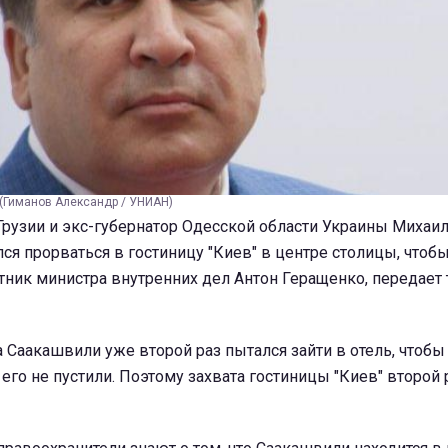
(Гиманов Александр / УНИАН)
рузии и экс-губернатор Одесской области Украины Михаи
я прорваться в гостиницу "Киев" в центре столицы, чтоб
тник министра внутренних дел Антон Геращенко, передает
ра Саакашвили уже второй раз пытался зайти в отель, чтоб
 его не пустили. Поэтому захвата гостиницы "Киев" второй 