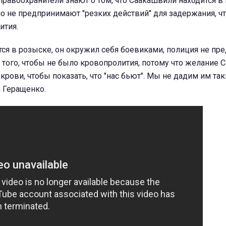
 правоохранители знают о том, что Саакашвили находится в
но не предпринимают "резких действий" для задержания, ч
ития.
ся в розыске, он окружил себя боевиками, полиция не пр
 того, чтобы не было кровопролития, потому что желание
крови, чтобы показать, что "нас бьют". Мы не дадим им так
л Геращенко.