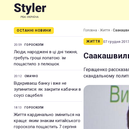
Головна
›
Життя
›
Саакашви
ОСТАННІ НОВИНИ
07 грудня 2017 
ЖИТТЯ
20:59
ГОРОСКОПИ
Люди, народжені в ці дні тижня,
Саакашвили
гребуть гроші лопатою: їм
пощастило з пелюшок
Геращенко рассказал
скандальному полит
20:12
СМАЧНО
Відкриваєш банку і вже не
зупинитися: як закрити кабачки в
соусі сацебелі
18:13
ГОРОСКОПИ
Життя кардинально зміниться на
краще: яким знакам китайського
гороскопа пощастить 7 серпня