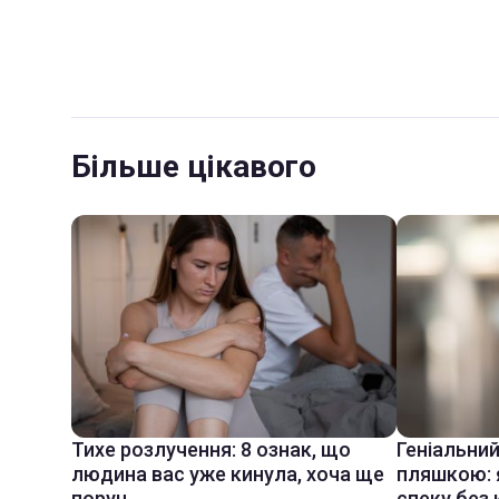
Більше цікавого
Тихе розлучення: 8 ознак, що
Геніальни
людина вас уже кинула, хоча ще
пляшкою: 
поруч
спеку без