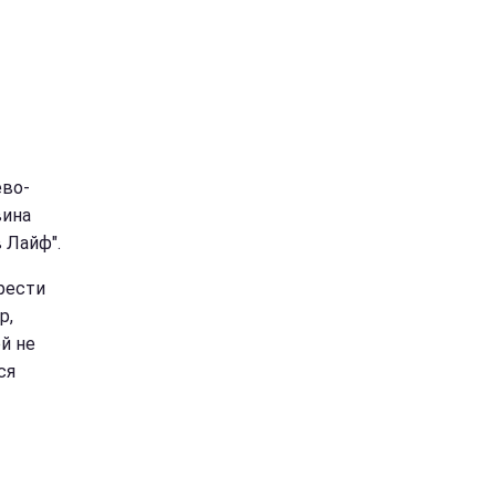
ево-
вина
 Лайф".
рести
р,
й не
ся