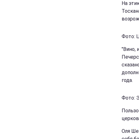
На эти
Тоскан
возрож
Фото: Ц
"Вино, 
Печерс
сказан
дополн
года.
Фото: Э
Пользо
церков
Оля Ше
себя б