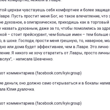
стой церкви чувствуешь себя комфортнее и более защище
авре. Пусть простит меня Бог, но такое впечатление, что 
не духовное, а олигархическое, приходишь как в торговый
у назвать духовным, даже за то, чтобы помолились за здр
окой – стоит прейскурант, чем больше имен – тем больше ц
о, в шоке. Господи, прости меня грешную, то, наверное, м
одно или дома будет эффективнее, чем в Лавре. Это лично
ление. Я никого не хочу отвратить от Лавры, просто личны
вслух", - написала Шевченко.
от комментариев (facebook.com/kyiv.group)
кие деньги, оно должно само открываться и в бокалы налив
ала Юлия дуалочка.
от комментариев (facebook.com/kyiv.group)