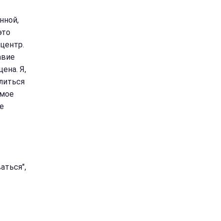
нной,
это
 центр.
авие
ена. Я,
олиться
 мое
е
аться",