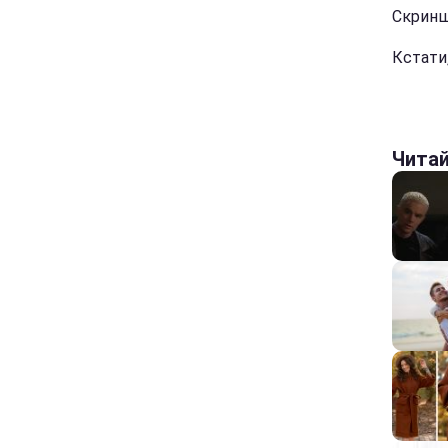
Скринш
Кстати
Чита