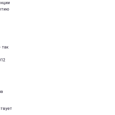
инции
летию
 так
012
на
ствует