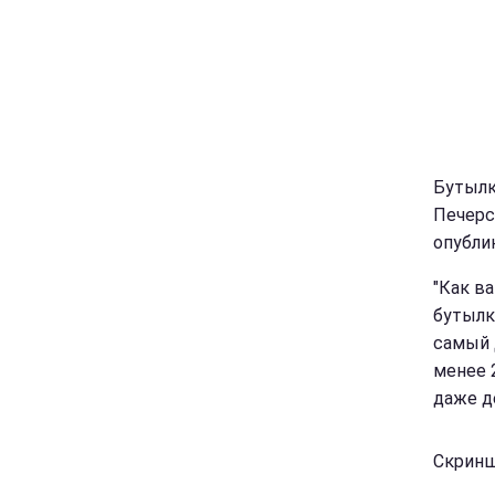
Бутылк
Печерс
опубли
"Как в
бутылк
самый 
менее 2
даже д
Скриншо