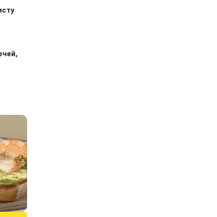
исту
ечей,