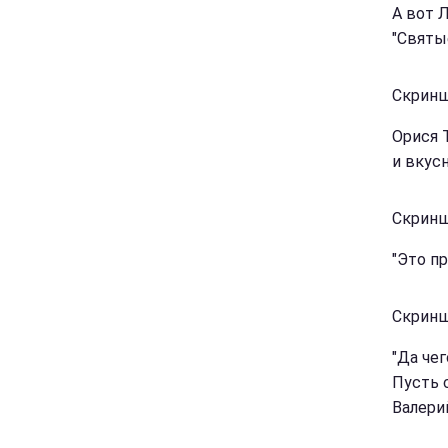
А вот 
"Святые
Скринш
Орися 
и вкус
Скринш
"Это пр
Скринш
"Да че
Пусть с
Валери