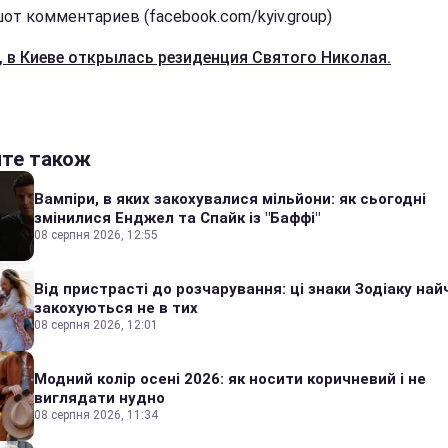
от комментариев (facebook.com/kyiv.group)
, в Киеве открылась резиденция Святого Николая.
йте також
Вампіри, в яких закохувалися мільйони: як сьогодні
змінилися Енджел та Спайк із "Баффі"
08 серпня 2026, 12:55
Від пристрасті до розчарування: ці знаки Зодіаку на
закохуються не в тих
08 серпня 2026, 12:01
Модний колір осені 2026: як носити коричневий і не
виглядати нудно
08 серпня 2026, 11:34