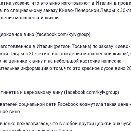
кетке указано, что это вино изготовляют в Италии, в пров
а, по специальному заказу Киево-Печерской Лавры к 30-
дения монашеской жизни.
ерковное вино (facebook.com/kyiv.group)
изготовленное в Италии (регион Тоскана) по заказу Киево-
кой Лавры к 30-летию возрождения монашеской жизни", -
о на ценнике к вину и на небольшой карточке написана
ительная информация о том, что это красное сухое вино 2
тикетка к церковному вину (facebook.com/kyiv.group)
вателей социальной сети Facebook возмутила такая цена 
ное вино.
вченко пожаловалась, что в любой другой церкви она чув
олее комфортно, нежели в Лавре.