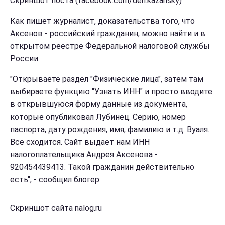
Скриншот поста (facebook.com/den.kazansky)
Как пишет журналист, доказательства того, что
Аксенов - российский гражданин, можно найти и в
открытом реестре Федеральной налоговой службы
России.
"Открываете раздел "Физические лица", затем там
выбираете функцию "Узнать ИНН" и просто вводите
в открывшуюся форму данные из документа,
которые опубликовал Лубинец. Серию, номер
паспорта, дату рождения, имя, фамилию и т.д. Вуаля.
Все сходится. Сайт выдает нам ИНН
налогоплательщика Андрея Аксенова -
920454439413. Такой гражданин действительно
есть", - сообщил блогер.
Скриншот сайта nalog.ru