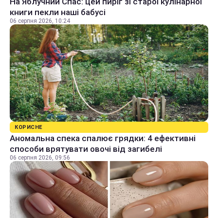
На Яблучний Спас: цей пиріг зі старої кулінарної
книги пекли наші бабусі
06 серпня 2026, 10:24
КОРИСНЕ
Аномальна спека спалює грядки: 4 ефективні
способи врятувати овочі від загибелі
06 серпня 2026, 09:56