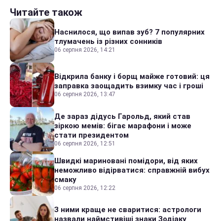
Читайте також
Наснилося, що випав зуб? 7 популярних
тлумачень із різних сонників
06 серпня 2026, 14:21
Відкрила банку і борщ майже готовий: ця
заправка заощадить взимку час і гроші
06 серпня 2026, 13:47
Де зараз дідусь Гарольд, який став
зіркою мемів: бігає марафони і може
стати президентом
06 серпня 2026, 12:51
Швидкі мариновані помідори, від яких
неможливо відірватися: справжній вибух
смаку
06 серпня 2026, 12:22
З ними краще не сваритися: астрологи
назвали наймстивіші знаки Зодіаку