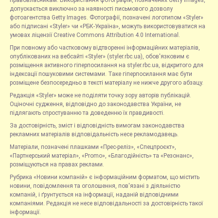
правовласникам. Використання фотографій, позначених Getty Images,
допускається виключно за наявності письмового дозволу
фотоагентства Getty Images. Фотографії, позначені логотипом «Styler»
або підписані «Styler» чи «РБК-Україна», можуть використовуватися на
умовах ліцензії Creative Commons Attribution 4.0 International.
При повному або частковому відтворенні інформаційних матеріалів,
опублікованих на вебсайті «Styler» (styler.rbc.ua), обов'язковим є
розміщення активного гіперпосилання на styler.rbc.ua, відкритого для
індексації пошуковими системами. Таке гіперпосилання має бути
розміщене безпосередньо в тексті матеріалу не нижче другого абзацу.
Редакція «Styler» може не поділяти точку зору авторів публікацій.
Оціночні судження, відповідно до законодавства України, не
підлягають спростуванню та доведенню їх правдивості.
За достовірність, зміст і відповідність вимогам законодавства
рекламних матеріалів відповідальність несе рекламодавець.
Матеріали, позначені плашками «Прес-реліз», «Спецпроєкт»,
«Партнерський матеріал», «Promo», «Благодійність» та «Резонанс»,
розміщуються на правах реклами.
Рубрика «Новини компаній» є інформаційним форматом, що містить
новини, повідомлення та оголошення, пов'язані з діяльністю
компаній, і ґрунтується на інформації, наданій відповідними
компаніями. Редакція не несе відповідальності за достовірність такої
інформації.