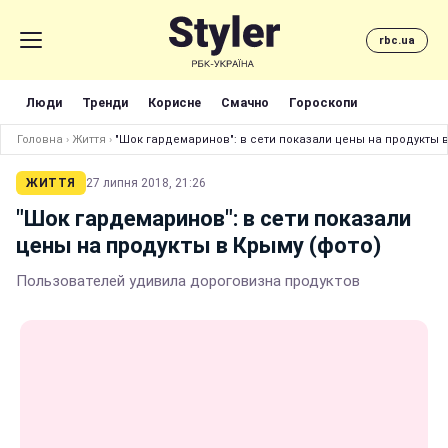
rbc.ua
Люди
Тренди
Корисне
Смачно
Гороскопи
Головна
›
Життя
›
"Шок гардемаринов": в сети показали цены на продукты в
ЖИТТЯ
27 липня 2018, 21:26
"Шок гардемаринов": в сети показали
цены на продукты в Крыму (фото)
Пользователей удивила дороговизна продуктов