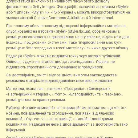
допускається виключно за наявності письмового дозволу
фотоагентства Getty Images. Фотографії, позначені логотипом «Styler»
або підписані «Styler» чи «РБК-Україна», можуть використовуватися на
умовах ліцензії Creative Commons Attribution 4.0 International.
При повному або частковому відтворенні інформаційних матеріалів,
опублікованих на вебсайті «Styler» (styler.rbc.ua), обов'язковим є
розміщення активного гіперпосилання на styler.rbc.ua, відкритого для
індексації пошуковими системами. Таке гіперпосилання має бути
розміщене безпосередньо в тексті матеріалу не нижче другого абзацу.
Редакція «Styler» може не поділяти точку зору авторів публікацій.
Оціночні судження, відповідно до законодавства України, не
підлягають спростуванню та доведенню їх правдивості.
За достовірність, зміст і відповідність вимогам законодавства
рекламних матеріалів відповідальність несе рекламодавець.
Матеріали, позначені плашками «Прес-реліз», «Спецпроєкт»,
«Партнерський матеріал», «Promo», «Благодійність» та «Резонанс»,
розміщуються на правах реклами.
Рубрика «Новини компаній» є інформаційним форматом, що містить
новини, повідомлення та оголошення, пов'язані з діяльністю
компаній, і ґрунтується на інформації, наданій відповідними
компаніями. Редакція не несе відповідальності за достовірність такої
інформації.
Онлайн-медіа «Styler» призначене для осіб віком від 21 року.