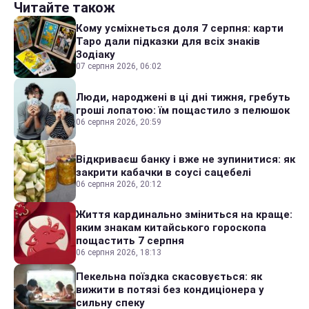
Читайте також
Кому усміхнеться доля 7 серпня: карти
Таро дали підказки для всіх знаків
Зодіаку
07 серпня 2026, 06:02
Люди, народжені в ці дні тижня, гребуть
гроші лопатою: їм пощастило з пелюшок
06 серпня 2026, 20:59
Відкриваєш банку і вже не зупинитися: як
закрити кабачки в соусі сацебелі
06 серпня 2026, 20:12
Життя кардинально зміниться на краще:
яким знакам китайського гороскопа
пощастить 7 серпня
06 серпня 2026, 18:13
Пекельна поїздка скасовується: як
вижити в потязі без кондиціонера у
сильну спеку