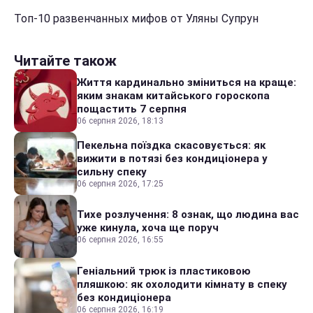
Топ-10 развенчанных мифов от Уляны Супрун
Читайте також
Життя кардинально зміниться на краще:
яким знакам китайського гороскопа
пощастить 7 серпня
06 серпня 2026, 18:13
Пекельна поїздка скасовується: як
вижити в потязі без кондиціонера у
сильну спеку
06 серпня 2026, 17:25
Тихе розлучення: 8 ознак, що людина вас
уже кинула, хоча ще поруч
06 серпня 2026, 16:55
Геніальний трюк із пластиковою
пляшкою: як охолодити кімнату в спеку
без кондиціонера
06 серпня 2026, 16:19