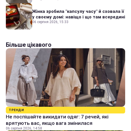
Жінка зробила "капсулу часу" й сховала її
у своєму домі: навіщо і що там всередині
06 серпня 2026, 15:33
Більше цікавого
ТРЕНДИ
Не поспішайте викидати одяг: 7 речей, які
врятують вас, якщо вага змінилася
06 серпня 2026, 14:58