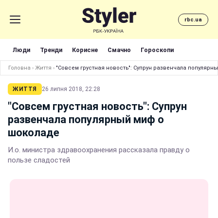
rbc.ua
Люди
Тренди
Корисне
Смачно
Гороскопи
Головна
›
Життя
›
"Совсем грустная новость": Супрун развенчала популярн
ЖИТТЯ
26 липня 2018, 22:28
"Совсем грустная новость": Супрун
развенчала популярный миф о
шоколаде
И.о. министра здравоохранения рассказала правду о
пользе сладостей