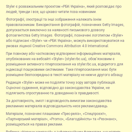
Styler є розважальним проєктом «РБК-Україна», який розповідає про
людей, тренди і все, що цікаво читати поза новинами.
Фотографії, ілюстрації та інші зображення належать їхнім
правовласникам. Використання фотографій, позначених Getty Images,
допускається виключно за наявності письмового дозволу
фотоагентства Getty Images. Фотографії, позначені логотипом «Styler»
або підписані «Styler» чи «РБК-Україна», можуть використовуватися на
умовах ліцензії Creative Commons Attribution 4.0 International.
При повному або частковому відтворенні інформаційних матеріалів,
опублікованих на вебсайті «Styler» (styler.rbc.ua), обов'язковим є
розміщення активного гіперпосилання на styler.rbc.ua, відкритого для
індексації пошуковими системами. Таке гіперпосилання має бути
розміщене безпосередньо в тексті матеріалу не нижче другого абзацу.
Редакція «Styler» може не поділяти точку зору авторів публікацій.
Оціночні судження, відповідно до законодавства України, не
підлягають спростуванню та доведенню їх правдивості.
За достовірність, зміст і відповідність вимогам законодавства
рекламних матеріалів відповідальність несе рекламодавець.
Матеріали, позначені плашками «Прес-реліз», «Спецпроєкт»,
«Партнерський матеріал», «Promo», «Благодійність» та «Резонанс»,
розміщуються на правах реклами.