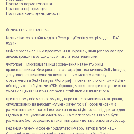
Правила користування
Правова інформація
Політика конфіденційності
© 2026 LLC «UBT MEDIA»
Ідентифікатор онлайн-медіа в Реєстрі суб’єктів у сфері медіа — R40-
05347
Styler є розважальним проєктом «РБК-Україна», який розповідає про
людей, тренди і все, що цікаво читати поза новинами.
Фотографії, ілюстрації та інші зображення належать їхнім
правовласникам. Використання фотографій, позначених Getty Images,
допускається виключно за наявності письмового дозволу
фотоагентства Getty Images. Фотографії, позначені логотипом «Styler»
або підписані «Styler» чи «РБК-Україна», можуть використовуватися на
умовах ліцензії Creative Commons Attribution 4.0 International.
При повному або частковому відтворенні інформаційних матеріалів,
опублікованих на вебсайті «Styler» (styler.rbc.ua), обов'язковим є
розміщення активного гіперпосилання на styler.rbc.ua, відкритого для
індексації пошуковими системами. Таке гіперпосилання має бути
розміщене безпосередньо в тексті матеріалу не нижче другого абзацу.
Редакція «Styler» може не поділяти точку зору авторів публікацій.
Оціночні судження, відповідно до законодавства України, не