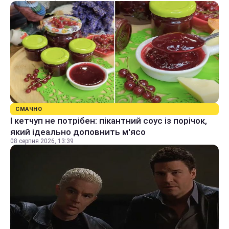
СМАЧНО
І кетчуп не потрібен: пікантний соус із порічок,
який ідеально доповнить м'ясо
08 серпня 2026, 13:39