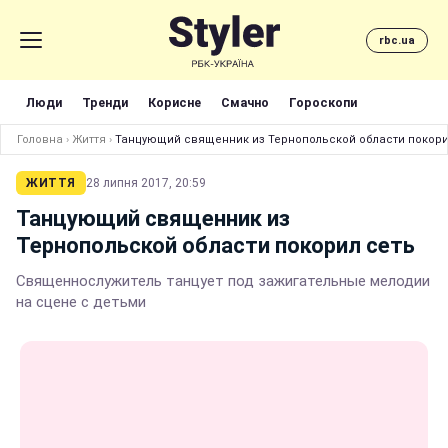
rbc.ua
Люди
Тренди
Корисне
Смачно
Гороскопи
Головна
›
Життя
›
Танцующий священник из Тернопольской области покори
ЖИТТЯ
28 липня 2017, 20:59
Танцующий священник из
Тернопольской области покорил сеть
Священнослужитель танцует под зажигательные мелодии
на сцене с детьми