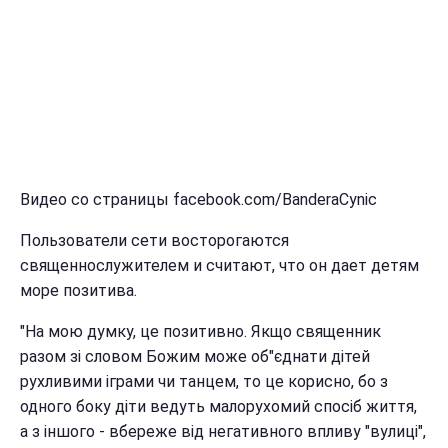
Видео со страницы facebook.com/BanderaCynic
Пользователи сети восторогаются
священнослужителем и считают, что он дает детям
море позитива.
"На мою думку, це позитивно. Якщо священник
разом зі словом Божим може об"єднати дітей
рухливими іграми чи танцем, то це корисно, бо з
одного боку діти ведуть малорухомий спосіб життя,
а з іншого - вбереже від негативного впливу "вулиці",