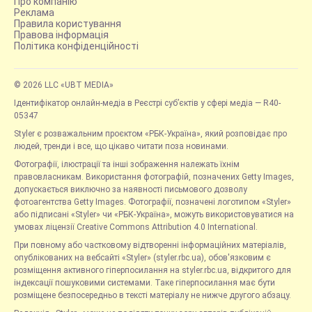
Про компанію
Реклама
Правила користування
Правова інформація
Політика конфіденційності
© 2026 LLC «UBT MEDIA»
Ідентифікатор онлайн-медіа в Реєстрі суб’єктів у сфері медіа — R40-
05347
Styler є розважальним проєктом «РБК-Україна», який розповідає про
людей, тренди і все, що цікаво читати поза новинами.
Фотографії, ілюстрації та інші зображення належать їхнім
правовласникам. Використання фотографій, позначених Getty Images,
допускається виключно за наявності письмового дозволу
фотоагентства Getty Images. Фотографії, позначені логотипом «Styler»
або підписані «Styler» чи «РБК-Україна», можуть використовуватися на
умовах ліцензії Creative Commons Attribution 4.0 International.
При повному або частковому відтворенні інформаційних матеріалів,
опублікованих на вебсайті «Styler» (styler.rbc.ua), обов'язковим є
розміщення активного гіперпосилання на styler.rbc.ua, відкритого для
індексації пошуковими системами. Таке гіперпосилання має бути
розміщене безпосередньо в тексті матеріалу не нижче другого абзацу.