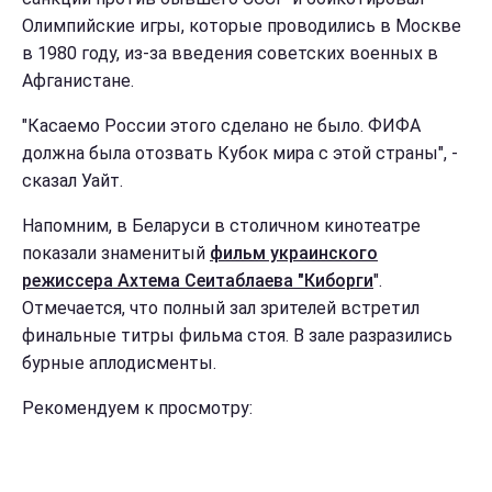
Олимпийские игры, которые проводились в Москве
в 1980 году, из-за введения советских военных в
Афганистане.
"Касаемо России этого сделано не было. ФИФА
должна была отозвать Кубок мира с этой страны", -
сказал Уайт.
Напомним, в Беларуси в столичном кинотеатре
показали знаменитый
фильм украинского
режиссера Ахтема Сеитаблаева "Киборги
".
Отмечается, что полный зал зрителей встретил
финальные титры фильма стоя. В зале разразились
бурные аплодисменты.
Рекомендуем к просмотру: