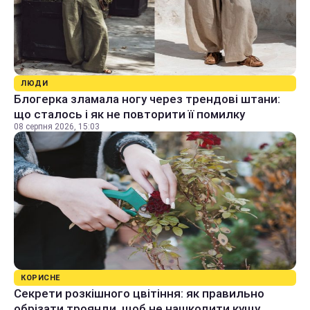
ЛЮДИ
Блогерка зламала ногу через трендові штани:
що сталось і як не повторити її помилку
08 серпня 2026, 15:03
КОРИСНЕ
Секрети розкішного цвітіння: як правильно
обрізати троянди, щоб не нашкодити кущу