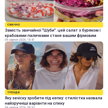
СМАЧНО
Замість звичайної "Шуби": цей салат з буряком і
крабовими паличками стане вашим фірмовим
09 серпня 2026, 10:41
ТРЕНДИ
Яку зачіску зробити під кепку: стилістка назвала
найзручніші варіанти на спеку
09 серпня 2026, 09:33