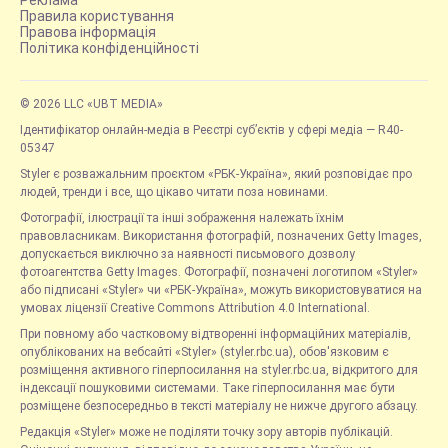
Правила користування
Правова інформація
Політика конфіденційності
© 2026 LLC «UBT MEDIA»
Ідентифікатор онлайн-медіа в Реєстрі суб’єктів у сфері медіа — R40-
05347
Styler є розважальним проєктом «РБК-Україна», який розповідає про
людей, тренди і все, що цікаво читати поза новинами.
Фотографії, ілюстрації та інші зображення належать їхнім
правовласникам. Використання фотографій, позначених Getty Images,
допускається виключно за наявності письмового дозволу
фотоагентства Getty Images. Фотографії, позначені логотипом «Styler»
або підписані «Styler» чи «РБК-Україна», можуть використовуватися на
умовах ліцензії Creative Commons Attribution 4.0 International.
При повному або частковому відтворенні інформаційних матеріалів,
опублікованих на вебсайті «Styler» (styler.rbc.ua), обов'язковим є
розміщення активного гіперпосилання на styler.rbc.ua, відкритого для
індексації пошуковими системами. Таке гіперпосилання має бути
розміщене безпосередньо в тексті матеріалу не нижче другого абзацу.
Редакція «Styler» може не поділяти точку зору авторів публікацій.