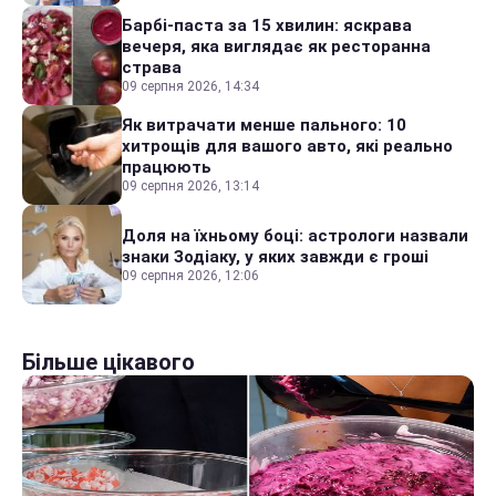
Барбі-паста за 15 хвилин: яскрава
вечеря, яка виглядає як ресторанна
страва
09 серпня 2026, 14:34
Як витрачати менше пального: 10
хитрощів для вашого авто, які реально
працюють
09 серпня 2026, 13:14
Доля на їхньому боці: астрологи назвали
знаки Зодіаку, у яких завжди є гроші
09 серпня 2026, 12:06
Більше цікавого