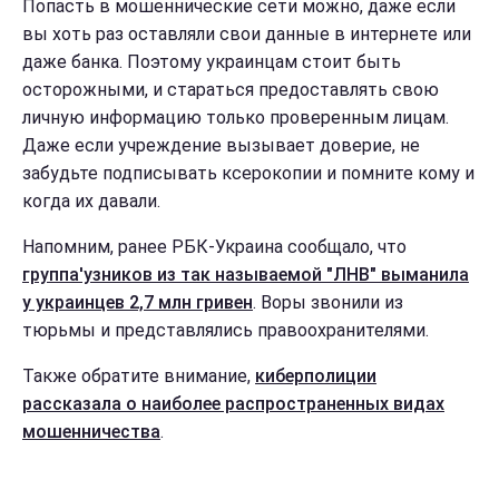
Попасть в мошеннические сети можно, даже если
вы хоть раз оставляли свои данные в интернете или
даже банка. Поэтому украинцам стоит быть
осторожными, и стараться предоставлять свою
личную информацию только проверенным лицам.
Даже если учреждение вызывает доверие, не
забудьте подписывать ксерокопии и помните кому и
когда их давали.
Напомним, ранее РБК-Украина сообщало, что
группа'узников из так называемой "ЛНВ" выманила
у украинцев 2,7 млн гривен
. Воры звонили из
тюрьмы и представлялись правоохранителями.
Также обратите внимание,
киберполиции
рассказала о наиболее распространенных видах
мошенничества
.