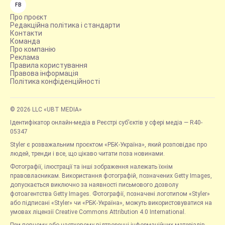
FB
Про проєкт
Редакційна політика і стандарти
Контакти
Команда
Про компанію
Реклама
Правила користування
Правова інформація
Політика конфіденційності
© 2026 LLC «UBT MEDIA»
Ідентифікатор онлайн-медіа в Реєстрі суб’єктів у сфері медіа — R40-
05347
Styler є розважальним проєктом «РБК-Україна», який розповідає про
людей, тренди і все, що цікаво читати поза новинами.
Фотографії, ілюстрації та інші зображення належать їхнім
правовласникам. Використання фотографій, позначених Getty Images,
допускається виключно за наявності письмового дозволу
фотоагентства Getty Images. Фотографії, позначені логотипом «Styler»
або підписані «Styler» чи «РБК-Україна», можуть використовуватися на
умовах ліцензії Creative Commons Attribution 4.0 International.
При повному або частковому відтворенні інформаційних матеріалів,