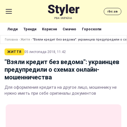
rbc.ua
Люди
Тренди
Корисне
Смачно
Гороскопи
Головна
›
Життя
›
"Взяли кредит без ведома": украинцев предупредили о 
ЖИТТЯ
05 листопада 2018, 11:42
"Взяли кредит без ведома": украинцев
предупредили о схемах онлайн-
мошенничества
Для оформления кредита на другое лицо, мошеннику не
нужно иметь при себе оригиналы документов