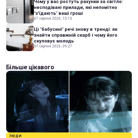
Чому у вас ростуть рахунки за світло:
несподівані прилади, які непомітно
"з'їдають" ваші гроші
07 серпня 2026, 10:15
Ці "бабусині" речі знову в тренді: як
знайти справжній скарб і чому його
скуповує молодь
07 серпня 2026, 09:27
Більше цікавого
ЛЮДИ