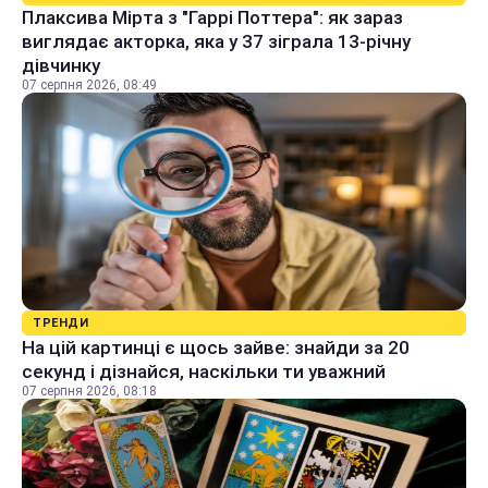
Плаксива Мірта з "Гаррі Поттера": як зараз
виглядає акторка, яка у 37 зіграла 13-річну
дівчинку
07 серпня 2026, 08:49
ТРЕНДИ
На цій картинці є щось зайве: знайди за 20
секунд і дізнайся, наскільки ти уважний
07 серпня 2026, 08:18