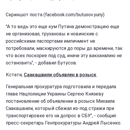
Скриншот поста (facebook.com/butusov.yuriy)
"А то ведь это еще кум Путина демонстрацию еще
не организовал, трухановы и новинские с
российскими паспортами импичмент не
потребовали, маскируются до поры до времени, так
что всех поскорее под суд, иначе эту вакханалию не
остановить", - добавил Бутусов.
Кстати,
Саакашвили объявлен в розыск
.
Генеральная прокуратура подготовила и передала
главе Нацполиции Украины Сергею Князеву
постановление об объявлении в розыск Михаила
Саакашвили, который сбежал из-под стражи при
транспортировке его на допрос в СБУ", - сообщил
пресс-секретарь Генпрокуратуры Андрей Лысенко.