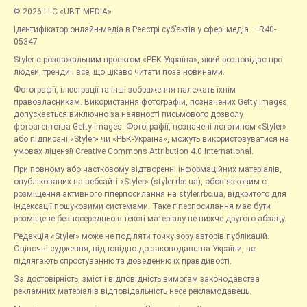
© 2026 LLC «UBT MEDIA»
Ідентифікатор онлайн-медіа в Реєстрі суб’єктів у сфері медіа — R40-
05347
Styler є розважальним проєктом «РБК-Україна», який розповідає про
людей, тренди і все, що цікаво читати поза новинами.
Фотографії, ілюстрації та інші зображення належать їхнім
правовласникам. Використання фотографій, позначених Getty Images,
допускається виключно за наявності письмового дозволу
фотоагентства Getty Images. Фотографії, позначені логотипом «Styler»
або підписані «Styler» чи «РБК-Україна», можуть використовуватися на
умовах ліцензії Creative Commons Attribution 4.0 International.
При повному або частковому відтворенні інформаційних матеріалів,
опублікованих на вебсайті «Styler» (styler.rbc.ua), обов'язковим є
розміщення активного гіперпосилання на styler.rbc.ua, відкритого для
індексації пошуковими системами. Таке гіперпосилання має бути
розміщене безпосередньо в тексті матеріалу не нижче другого абзацу.
Редакція «Styler» може не поділяти точку зору авторів публікацій.
Оціночні судження, відповідно до законодавства України, не
підлягають спростуванню та доведенню їх правдивості.
За достовірність, зміст і відповідність вимогам законодавства
рекламних матеріалів відповідальність несе рекламодавець.