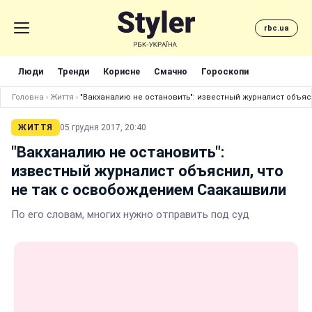
rbc.ua
Люди
Тренди
Корисне
Смачно
Гороскопи
Головна
›
Життя
›
"Вакханалию не остановить": известный журналист объяс
ЖИТТЯ
05 грудня 2017, 20:40
"Вакханалию не остановить":
известный журналист объяснил, что
не так с освобождением Саакашвили
По его словам, многих нужно отправить под суд