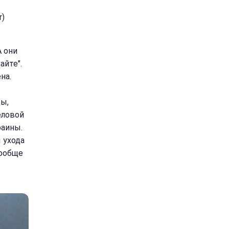
r)
А они
айте".
на.
вы,
еловой
аины.
 ухода
вообще