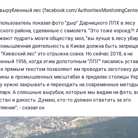
вырубленный лес (facebook.com/AuthoritiesMonitoringCente
пользователь показал фото "дыр" Дарницкого ЛПХ в лесу
ского района, сделанные с самолета. "Это тоже короед?! 
жают пудрить мозги обществу, мол, "вы лучше в лесу убир
омышленная деятельность в Киеве должна быть запреще
"Киевский лес" это отрыжка совка. Но сейчас 2018, а не
инный 1956, когда этим допотопным "ЛПГ" писались уста
е прямым текстом позволяют им проводить заготовку д
ины в промышленных масштабах в пределах столицы Укр
у нужно закрывать и переходить на современные методы
опарк. А сплошные вырубки, которые мы видим на фото, 
ство и дикость. Думаю, кто-то должен ответить за это
ление", - сказал он.