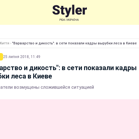
Життя
›
"Варварство и дикость": в сети показали кадры вырубки леса в Киеве
25 липня 2018, 11:49
арство и дикость": в сети показали кадры
ки леса в Киеве
атели возмущены сложившейся ситуацией