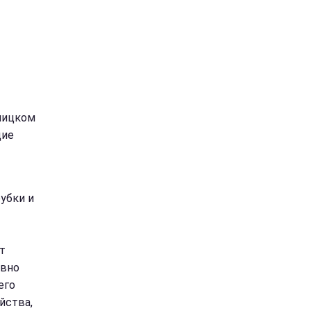
ницком
щие
убки и
т
овно
его
йства,