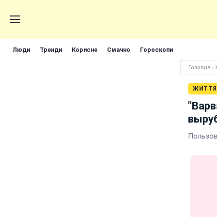
Люди
Тренди
Корисне
Смачно
Гороскопи
Головна
›
ЖИТТЯ
"Варв
выруб
Пользов