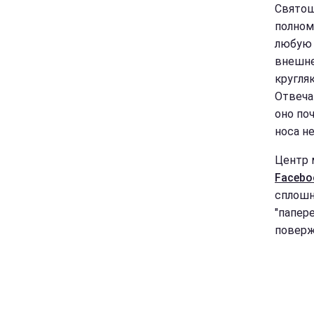
Святош
полном
любую 
внешне
кругля
Отвеча
оно по
носа не
Центр 
Faceb
сплошн
"папере
поверж