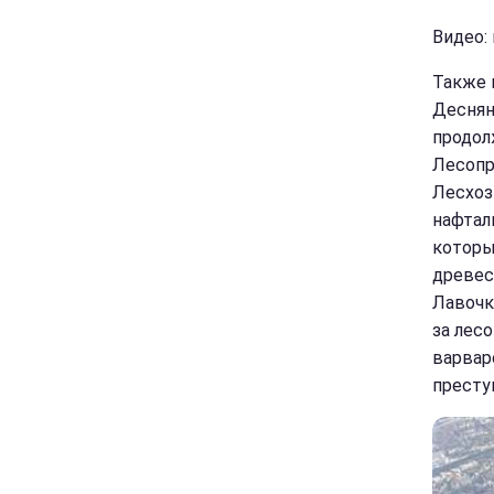
Видео: 
Также 
Деснян
продол
Лесопр
Лесхоз 
нафтал
которы
древес
Лавочк
за лес
варвар
преступ