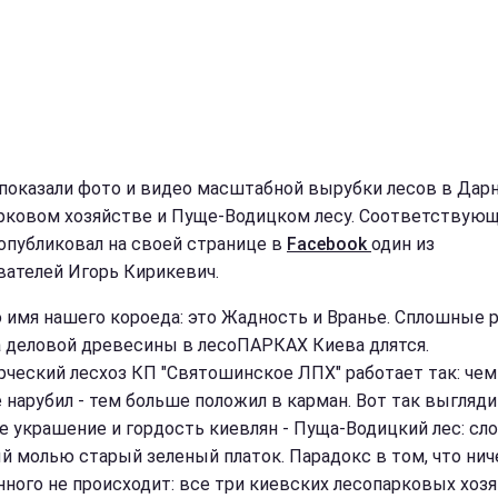
 показали фото и видео масштабной вырубки лесов в Дар
рковом хозяйстве и Пуще-Водицком лесу. Соответствую
опубликовал на своей странице в
Facebook
один из
вателей Игорь Кирикевич.
ю имя нашего короеда: это Жадность и Вранье. Сплошные р
 деловой древесины в лесоПАРКАХ Киева длятся.
ческий лесхоз КП "Святошинское ЛПХ" работает так: чем
 нарубил - тем больше положил в карман. Вот так выгляди
 украшение и гордость киевлян - Пуща-Водицкий лес: сл
й молью старый зеленый платок. Парадокс в том, что нич
нного не происходит: все три киевских лесопарковых хозя