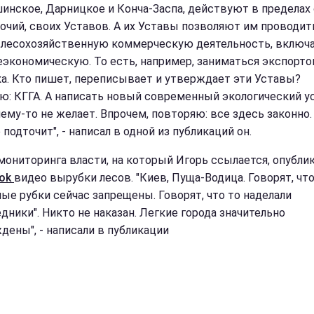
инское, Дарницкое и Конча-Заспа, действуют в пределах
очий, своих Уставов. А их Уставы позволяют им проводит
лесохозяйственную коммерческую деятельность, включ
экономическую. То есть, например, заниматься экспорто
ка. Кто пишет, переписывает и утверждает эти Уставы?
ю: КГГА. А написать новый современный экологический у
чему-то не желает. Впрочем, повторяю: все здесь законно
 подточит", - написал в одной из публикаций он.
мониторинга власти, на который Игорь ссылается, опубли
ook
видео вырубки лесов. "Киев, Пуща-Водица. Говорят, чт
ые рубки сейчас запрещены. Говорят, что то наделали
дники". Никто не наказан. Легкие города значительно
дены", - написали в публикации