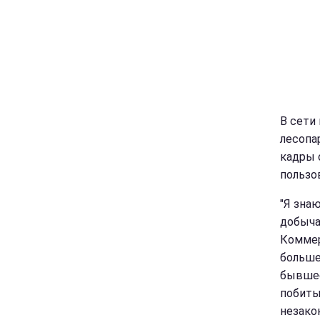
В сети
лесопа
кадры 
пользо
"Я зна
добыча
Коммер
больше
бывшее
побиты
незако