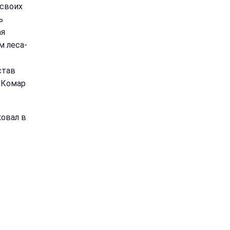
 своих
ь
ая
м леса-
став
. Комар
ковал в
о