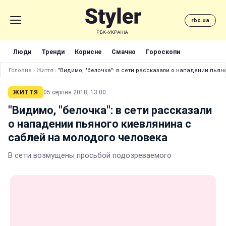
rbc.ua
Люди
Тренди
Корисне
Смачно
Гороскопи
Головна
›
Життя
›
"Видимо, "белочка": в сети рассказали о нападении пья
ЖИТТЯ
05 серпня 2018, 13:00
"Видимо, "белочка": в сети рассказали
о нападении пьяного киевлянина с
саблей на молодого человека
В сети возмущены просьбой подозреваемого