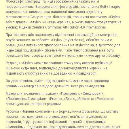
Фотографії, ілюстрації та інші зображення належать їхнім
правовласникам. Використання фотографій, позначених Getty Images,
допускається виключно за наявності письмового дозволу
фотоагентства Getty Images. Фотографії, позначені логотипом «Styler»
або підписані «Styler» чи «РБК-Україна», можуть використовуватися на
умовах ліцензії Creative Commons Attribution 4.0 International.
При повному або частковому відтворенні інформаційних матеріалів,
опублікованих на вебсайті «Styler» (styler.rbc.ua), обов'язковим є
розміщення активного гіперпосилання на styler.rbc.ua, відкритого для
індексації пошуковими системами. Таке гіперпосилання має бути
розміщене безпосередньо в тексті матеріалу не нижче другого абзацу.
Редакція «Styler» може не поділяти точку зору авторів публікацій.
Оціночні судження, відповідно до законодавства України, не
підлягають спростуванню та доведенню їх правдивості.
За достовірність, зміст і відповідність вимогам законодавства
рекламних матеріалів відповідальність несе рекламодавець.
Матеріали, позначені плашками «Прес-реліз», «Спецпроєкт»,
«Партнерський матеріал», «Promo», «Благодійність» та «Резонанс»,
розміщуються на правах реклами.
Рубрика «Новини компаній» є інформаційним форматом, що містить
новини, повідомлення та оголошення, пов'язані з діяльністю
компаній, і ґрунтується на інформації, наданій відповідними
компаніями. Редакція не несе відповідальності за достовірність такої