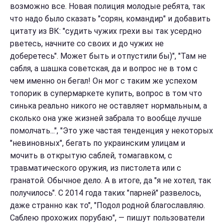
возможно все. Новая полиция молодые ребята, так
что надо было сказать "сорян, командир" и добавить
цитату из ВК: "судить чужих грехи вы так усердно
рветесь, начните со своих и до чужих не
доберетесь". Может быть и отпустили бы)", "Там не
сабля, а шашка советская, да и вопрос не в том с
чем именно он бегал! Он мог с таким же успехом
топорик в супермаркете купить, вопрос в том что
синька реально никого не оставляет нормальным, а
сколько она уже жизней забрала то вообще лучше
помолчать...", "Это уже частая тенденция у некоторых
"невиновных", бегать по украинским улицам и
мочить в открытую саблей, томагавком, с
травматического оружия, из пистолета или с
гранатой. Обычное дело. А в итоге, да "я не хотел, так
получилось". С 2014 года таких "парней" развелось,
даже странно как то", "Подол родной благославляю.
Саблею прохожих порубаю", — пишут пользователи