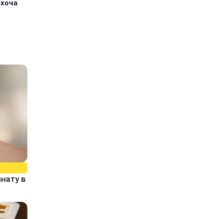
 хоча
нату в