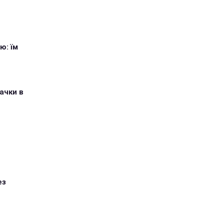
ю: їм
ачки в
ез