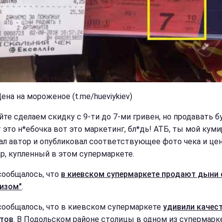
ена на мороженое (t.me/hueviykiev)
йте сделаем скидку с 9-ти до 7-ми гривен, но продавать б
 это н*ебочка вот это маркетинг, бл*дь! АТБ, ты мой кумир!
ал автор и опубликовал соответствующее фото чека и це
ар, купленный в этом супермаркете.
сообщалось, что
в киевском супермаркете продают дыни 
изом"
.
сообщалось, что в киевском супермаркете
удивили качес
тов
. В Подольском районе столицы в одном из супермарк