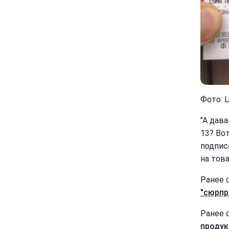
Фото: Ц
"А дава
13? Вот
подпис
на тов
Ранее 
"сюрпр
Ранее 
продук