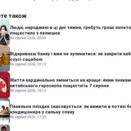
йте також
Люди, народжені в ці дні тижня, гребуть гроші лопато
пощастило з пелюшок
06 серпня 2026, 20:59
Відкриваєш банку і вже не зупинитися: як закрити каб
соусі сацебелі
06 серпня 2026, 20:12
Життя кардинально зміниться на краще: яким знакам
китайського гороскопа пощастить 7 серпня
06 серпня 2026, 18:13
Пекельна поїздка скасовується: як вижити в потязі б
кондиціонера у сильну спеку
06 серпня 2026, 17:25