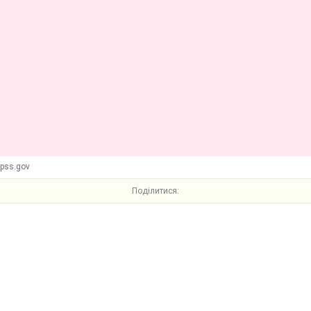
dpss.gov
Поділитися: