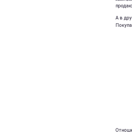
продаю
А в др
Покупа
Отноше