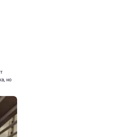
от
а, но