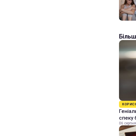
Більш
КОРИС
Геніал
спеку 
06 серпня