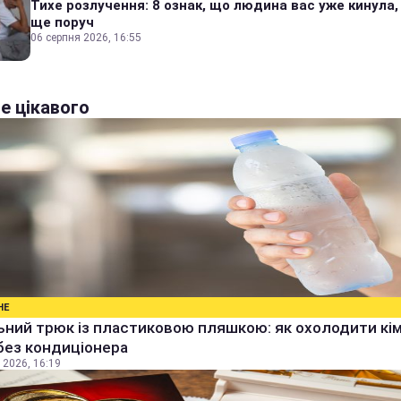
Тихе розлучення: 8 ознак, що людина вас уже кинула,
ще поруч
06 серпня 2026, 16:55
е цікавого
НЕ
ьний трюк із пластиковою пляшкою: як охолодити кім
без кондиціонера
 2026, 16:19