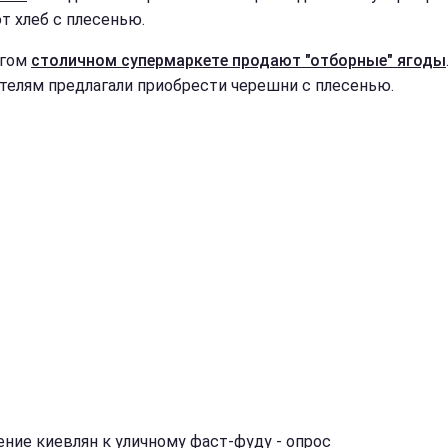
т хлеб с плесенью.
угом
столичном супермаркете продают "отборные" ягоды
телям предлагали приобрести черешни с плесенью.
ние киевлян к уличному фаст-фуду - опрос