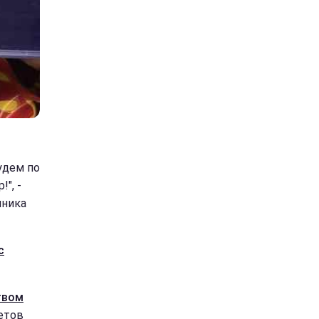
удем по
", -
нника
с
твом
етов