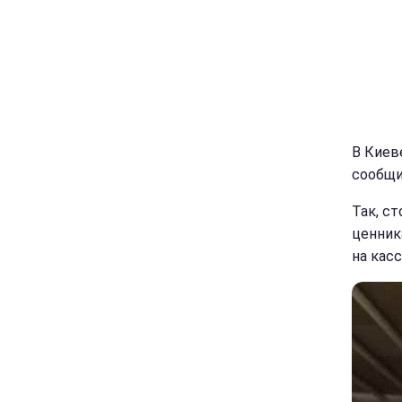
В Киев
сообщи
Так, ст
ценник
на касс