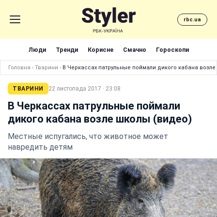
rbc.ua
Люди
Тренди
Корисне
Смачно
Гороскопи
Головна
›
Тварини
›
В Черкассах патрульные поймали дикого кабана возле
ТВАРИНИ
22 листопада 2017 · 23:08
В Черкассах патрульные поймали
дикого кабана возле школы (видео)
Местные испугались, что животное может
навредить детям