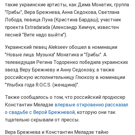
такие украинские артисты, как Дима Монатик, группа
"Грибы", Вера Брежнева, Анна Седокова, Светлана
Лобода, певица Луна (Кристина Бардаш), участник
проекта Estradarada (Александр Химчук, известен
песней "Вите надо выйти").
Украинский певец Alekseev обошел в номинации
"Новые лица. Музыка" Монатика и "Грибы". А
телеведущая Регина Тодоренко победила украинских
звезд Веру Брежневу и Анну Седокову, а также
российскую исполнительницу Глюкозу в номинации
"Улыбка года R.O.C.S. (женщина)".
Также сообщалось о том, что российский продюсер
Константин Меладзе
впервые откровенно рассказал
о свадьбе с Верой Брежневой,
которую они так
тщательно скрывали от прессы.
Вера Брежнева и Константин Меладзе тайно