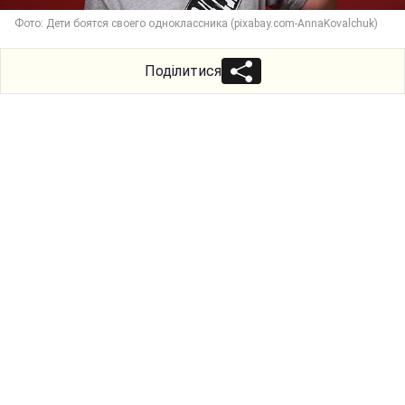
Фото: Дети боятся своего одноклассника (pixabay.com-AnnaKovalchuk)
Поділитися