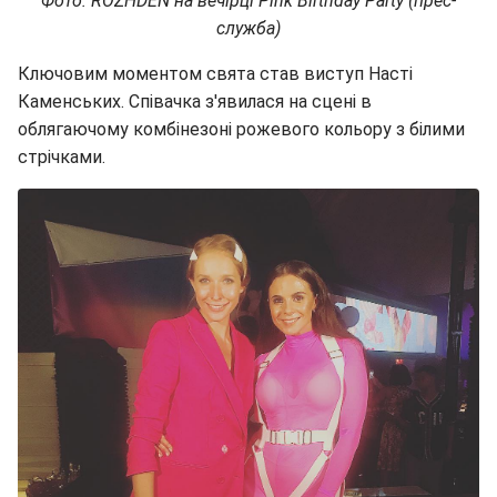
Фото: ROZHDEN на вечірці Pink Birthday Party (прес-
служба)
Ключовим моментом свята став виступ Насті
Каменських. Співачка з'явилася на сцені в
облягаючому комбінезоні рожевого кольору з білими
стрічками.