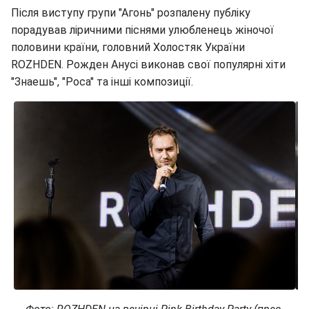
Після виступу групи "Агонь" розпалену публіку
порадував ліричними піснями улюбленець жіночої
половини країни, головний Холостяк України
ROZHDEN. Рожден Анусі виконав свої популярні хіти
"Знаешь", "Роса" та інші композиції.