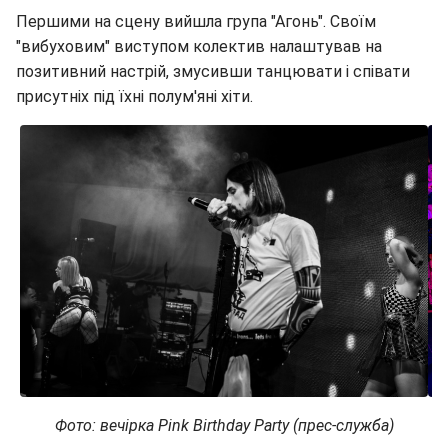
Першими на сцену вийшла група "Агонь". Своїм
"вибуховим" виступом колектив налаштував на
позитивний настрій, змусивши танцювати і співати
присутніх під їхні полум'яні хіти.
Фото: вечірка Pink Birthday Party
(прес-служба)