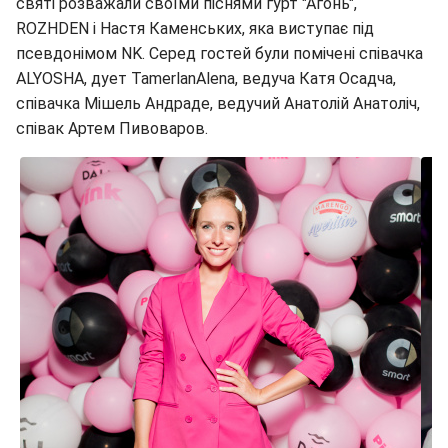
святі розважали своїми піснями гурт "Агонь",
ROZHDEN і Настя Каменських, яка виступає під
псевдонімом NK. Серед гостей були помічені співачка
ALYOSHA, дует TamerlanAlena, ведуча Катя Осадча,
співачка Мішель Андраде, ведучий Анатолій Анатоліч,
співак Артем Пивоваров.