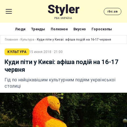
rbc.ua
Люди
Тренды
Полезное
Вкусно
Гороскопы
Главная
›
Культура
›
Куди піти у Києві: афіша подій на 16-17 червня
КУЛЬТУРА
15 июня 2018 · 21:00
Куди піти у Києві: афіша подій на 16-17
червня
Гід по найцікавішим культурним подіям української
столиці