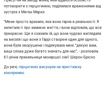
Присутня на заході жінка, якій вдалося особисто
поговорити з герцогинею, поділилася враженнями від
зустрічі з Меган Маркл.
"Мене просто вразило, яка вона гарна в реальності. Я
запитала її про заміжнє життя, і вона відповіла, що все
прекрасно. Ще я сказала їй, що вона чудово виглядала
на весіллі і що вони з Гаррі створені один для одного,
вона була зворушена і подякувала мені: "дякую вам,
ваші слова дуже багато значать для нас", - розповіла
61-річна прихильниця монаршої сім'ї Шерон Бріско.
До речі,
герцогиню висунули на престижну
кінопремію
.