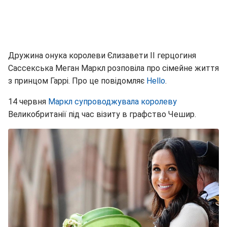
Дружина онука королеви Єлизавети II герцогиня
Сассекська Меган Маркл розповіла про сімейне життя
з принцом Гаррі. Про це повідомляє
Нello
.
14 червня
Маркл супроводжувала королеву
Великобританії під час візиту в графство Чешир.