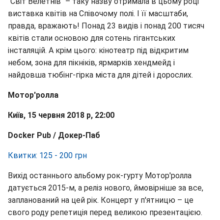
"Світ Велетнів" – таку назву отримала в цьому році
виставка квітів на Співочому полі. І її масштаби,
правда, вражають! Понад 23 видів і понад 200 тисяч
квітів стали основою для сотень гігантських
інсталяцій. А крім цього: кінотеатр під відкритим
небом, зона для пікніків, ярмарків хендмейд і
найдовша тюбінг-гірка міста для дітей і дорослих.
Мотор'ролла
Київ, 15 червня 2018 р, 22:00
Docker Pub /
Докер-Паб
Квитки: 125 - 200 грн
Вихід останнього альбому рок-гурту Мотор'ролла
датується 2015-м, а реліз нового, ймовірніше за все,
запланований на цей рік. Концерт у п'ятницю – це
свого роду репетиція перед великою презентацією.