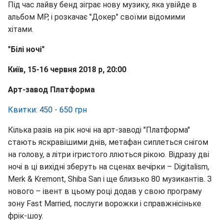
Під час лайву бенд зіграє нову музику, яка увійде в
альбом МР, і розкачає "Докер" своїми відомими
хітами.
"Білі ночі"
Київ, 15-16 червня 2018 р, 20:00
Арт-завод Платформа
Квитки: 450 - 650 грн
Кілька разів на рік ночі на арт-заводі "Платформа"
стають яскравішими днів, метафан сиплеться снігом
на голову, а літри ігристого ллються рікою. Відразу дві
ночі в ці вихідні зберуть на сценах вечірки – Digitalism,
Merk & Kremont, Shiba San і ще близько 80 музикантів. З
нового – івент в цьому році додав у свою програму
зону Fast Married, послуги ворожки і справжнісіньке
фрік-шоу.