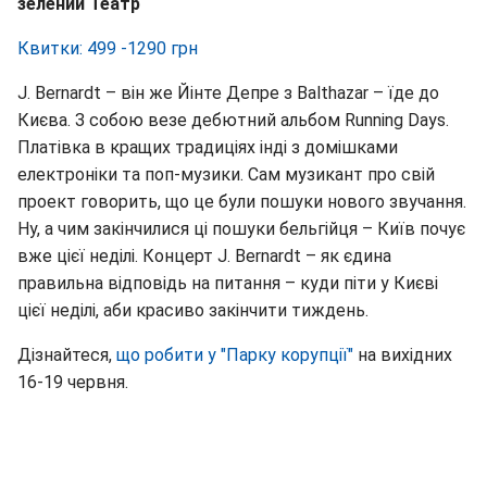
зелений Театр
Квитки: 499 -1290 грн
J. Bernardt – він же Йінте Депре з Balthazar – їде до
Києва. З собою везе дебютний альбом Running Days.
Платівка в кращих традиціях інді з домішками
електроніки та поп-музики. Сам музикант про свій
проект говорить, що це були пошуки нового звучання.
Ну, а чим закінчилися ці пошуки бельгійця – Київ почує
вже цієї неділі. Концерт J. Bernardt – як єдина
правильна відповідь на питання – куди піти у Києві
цієї неділі, аби красиво закінчити тиждень.
Дізнайтеся,
що робити у "Парку корупції"
на вихідних
16-19 червня.