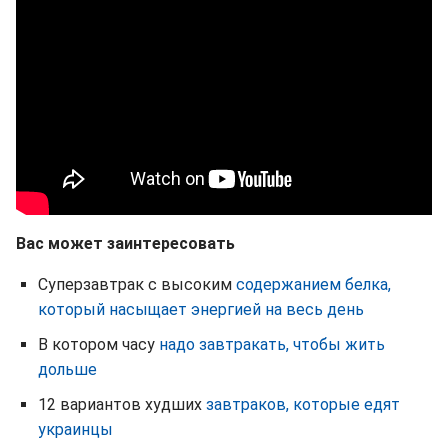
Вас может заинтересовать
Суперзавтрак с высоким
содержанием белка,
который насыщает энергией на весь день
В котором часу
надо завтракать, чтобы жить
дольше
12 вариантов худших
завтраков, которые едят
украинцы