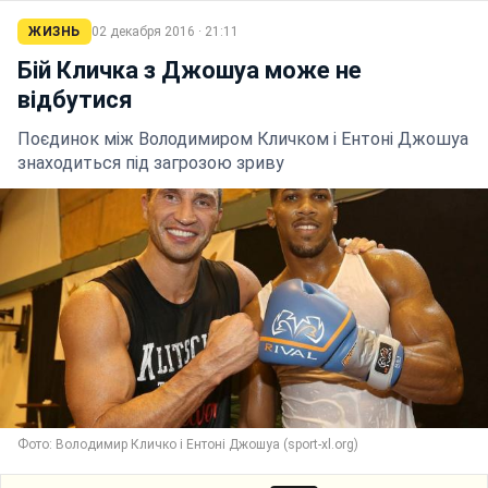
ЖИЗНЬ
02 декабря 2016 · 21:11
Бій Кличка з Джошуа може не
відбутися
Поєдинок між Володимиром Кличком і Ентоні Джошуа
знаходиться під загрозою зриву
Фото: Володимир Кличко і Ентоні Джошуа (sport-xl.org)