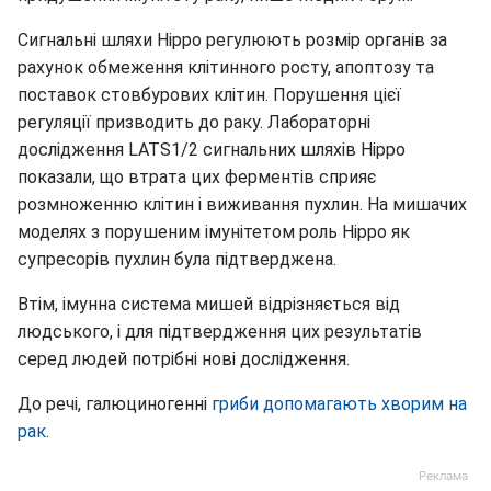
Сигнальні шляхи Hippo регулюють розмір органів за
рахунок обмеження клітинного росту, апоптозу та
поставок стовбурових клітин. Порушення цієї
регуляції призводить до раку. Лабораторні
дослідження LATS1/2 сигнальних шляхів Hippo
показали, що втрата цих ферментів сприяє
розмноженню клітин і виживання пухлин. На мишачих
моделях з порушеним імунітетом роль Hippo як
супресорів пухлин була підтверджена.
Втім, імунна система мишей відрізняється від
людського, і для підтвердження цих результатів
серед людей потрібні нові дослідження.
До речі, галюциногенні
гриби допомагають хворим на
рак
.