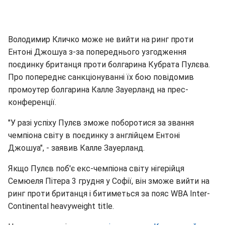
Володимир Кличко може не вийти на ринг проти
Ентоні Джошуа з-за попереднього узгодження
поєдинку британця проти болгарина Кубрата Пулєва.
Про попереднє санкціонуванні їх бою повідомив
промоутер болгарина Калле Зауерланд на прес-
конференції.
"У разі успіху Пулєв зможе поборотися за звання
чемпіона світу в поєдинку з англійцем Ентоні
Джошуа", - заявив Калле Зауерланд.
Якщо Пулєв поб'є екс-чемпіона світу нігерійця
Семюеля Пітера 3 грудня у Софії, він зможе вийти на
ринг проти британця і битиметься за пояс WBA Inter-
Continental heavyweight title.