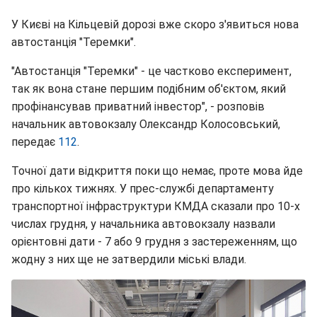
У Києві на Кільцевій дорозі вже скоро з'явиться нова
автостанція "Теремки".
"Автостанція "Теремки" - це частково експеримент,
так як вона стане першим подібним об'єктом, який
профінансував приватний інвестор", - розповів
начальник автовокзалу Олександр Колосовський,
передає
112
.
Точної дати відкриття поки що немає, проте мова йде
про кількох тижнях. У прес-службі департаменту
транспортної інфраструктури КМДА сказали про 10-х
числах грудня, у начальника автовокзалу назвали
орієнтовні дати - 7 або 9 грудня з застереженням, що
жодну з них ще не затвердили міські влади.