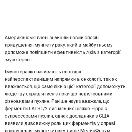
Американські вчені знайшли новий спосіб
придушення імунітету раку, який в майбутньому
допоможе поліпшити ефективність ліків з категорії
імунотерапії.
Імунотерапію називають сьогодні
найперспективнішим напрямки в онкології, так як
вважається, що саме ліки з цієї категорії допоможуть
людству справлятися з поки що невиліковними
різновидами пухлин. Раніше наука вважала, що
ферменти LATS1/2 сигнальних шляхів Hippo є
супрессорами пухлин, однак дослідники з США
виявили дивовижну роль цих ферментів у справі
придушення імунітету раку, пише МедикФорум.