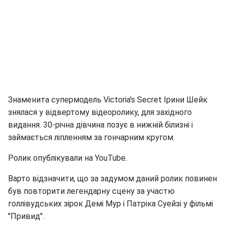
Знаменита супермодель Victoria's Secret Ірини Шейк
знялася у відвертому відеоролику, для західного
видання. 30-річна дівчина позує в нижній білизні і
займається ліпленням за гончарним кругом.
Ролик опублікували на YouTube.
Варто відзначити, що за задумом даний ролик повинен
був повторити легендарну сцену за участю
голлівудських зірок Демі Мур і Патріка Суейзі у фільмі
"Привид".