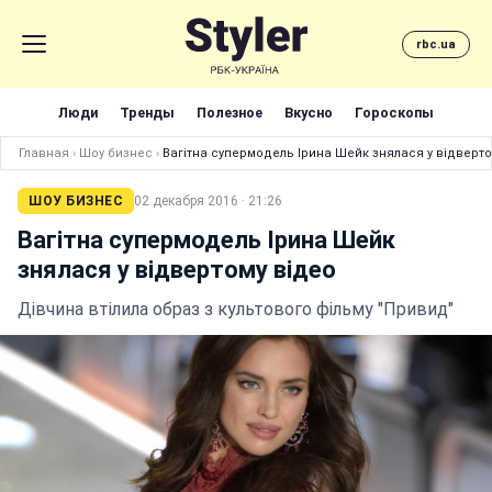
rbc.ua
Люди
Тренды
Полезное
Вкусно
Гороскопы
Главная
›
Шоу бизнес
›
Вагітна супермодель Ірина Шейк знялася у відверто
ШОУ БИЗНЕС
02 декабря 2016 · 21:26
Вагітна супермодель Ірина Шейк
знялася у відвертому відео
Дівчина втілила образ з культового фільму "Привид"