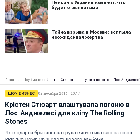
Главная
›
Шоу бизнес
›
Крістен Стюарт влаштувала погоню в Лос-Анджелесі д
ШОУ БИЗНЕС
02 декабря 2016 · 20:17
Крістен Стюарт влаштувала погоню в
Лос-Анджелесі для кліпу The Rolling
Stones
Легендарна британська група випустила кліп на пісню
Ride 'Em Down On зі свого нового альбому