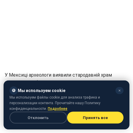
У Мексиці археологи виявили стародавній храм
ацтеків, який був розташований під місцевим
супермаркетом. Вчені визначили, що давній споруді не
🍪
Мы используем cookie
✕
менше шести з половиною сотень років.
Мы используем файлы cookie для анализа трафика и
персонализации контента. Прочитайте нашу Политику
Як повідомляє
DW
, храм раніше служив місцем
конфиденциальности.
Подробнее
шанування бога Ээкатля, який у віруваннях ацтеків
Отклонить
Принять все
відповідав за повітряну стихію.