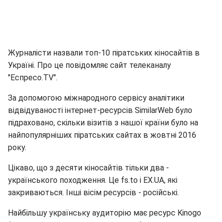
Журналісти назвали топ-10 піратських кіносайтів в
Україні. Про це повідомляє сайт телеканалу
"Еспресо.TV".
За допомогою міжнародного сервісу аналітики
відвідуваності інтернет-ресурсів SimilarWeb було
підраховано, скільки візитів з нашої країни було на
найпопулярніших піратських сайтах в жовтні 2016
року.
Цікаво, що з десяти кіносайтів тільки два -
українського походження. Це fs.to і EX.UA, які
закриваються. Інші вісім ресурсів - російські.
Найбільшу українську аудиторію має ресурс Kinogo