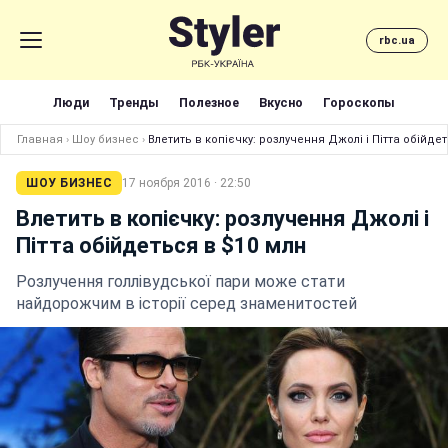
rbc.ua
Люди
Тренды
Полезное
Вкусно
Гороскопы
Главная
›
Шоу бизнес
›
Влетить в копієчку: розлучення Джолі і Пітта обійде
ШОУ БИЗНЕС
17 ноября 2016 · 22:50
Влетить в копієчку: розлучення Джолі і
Пітта обійдеться в $10 млн
Розлучення голлівудської пари може стати
найдорожчим в історії серед знаменитостей