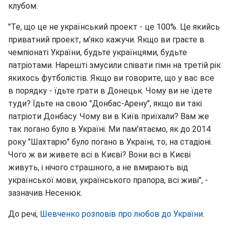
клубом.
"Те, що це не український проект - це 100%. Це якийсь
приватний проект, м'яко кажучи. Якщо ви граєте в
чемпіонаті України, будьте українцями, будьте
патріотами. Нарешті змусили співати гімн на третій рік
якихось футболістів. Якщо ви говорите, що у вас все
в порядку - їдьте грати в Донецьк. Чому ви не їдете
туди? Їдьте на свою "Донбас-Арену", якщо ви такі
патріоти Донбасу. Чому ви в Київ приїхали? Вам же
так погано було в Україні. Ми пам'ятаємо, як до 2014
року "Шахтарю" було погано в Україні, то, на стадіоні.
Чого ж ви живете всі в Києві? Вони всі в Києві
живуть, і нічого страшного, а не вмирають від
української мови, українського прапора, всі живі", -
зазначив Несенюк.
До речі,
Шевченко розповів про любов до України
.