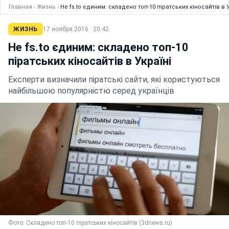
Главная
›
Жизнь
›
Не fs.to єдиним: складено топ-10 піратських кіносайтів в У
ЖИЗНЬ
17 ноября 2016 · 20:42
Не fs.to єдиним: складено топ-10
піратських кіносайтів в Україні
Експерти визначили піратські сайти, які користуються
найбільшою популярністю серед українців
Фото: Складено топ-10 піратських кіносайтів (3dnews.ru)