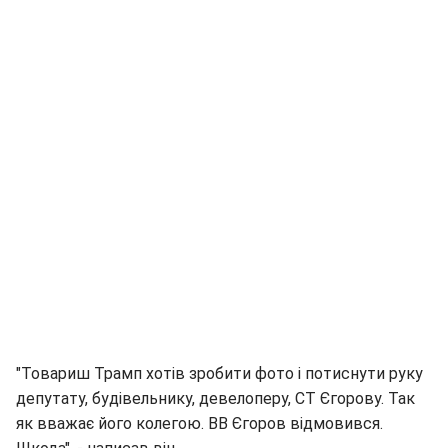
"Товариш Трамп хотів зробити фото і потиснути руку
депутату, будівельнику, девелоперу, СТ Єгорову. Так
як вважає його колегою. ВВ Єгоров відмовився.