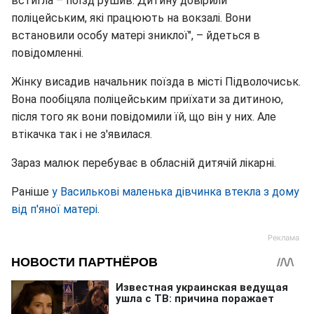
встигла – поїзд рушив. Дитину довірили
поліцейським, які працюють на вокзалі. Вони
встановили особу матері зниклої", – йдеться в
повідомленні.
Жінку висадив начальник поїзда в місті Підволочиськ.
Вона пообіцяла поліцейським приїхати за дитиною,
після того як вони повідомили їй, що він у них. Але
втікачка так і не з'явилася.
Зараз малюк перебуває в обласній дитячій лікарні.
Раніше
у Василькові маленька дівчинка втекла з дому
від п'яної матері
.