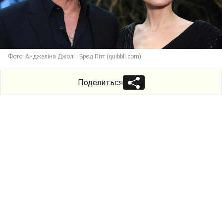
Фото: Анджеліна Джолі і Брєд Пітт (quibbll.com)
Поделиться