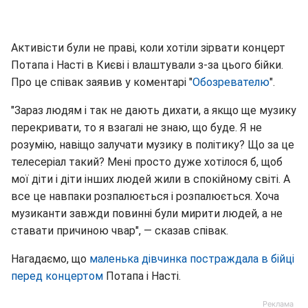
Активісти були не праві, коли хотіли зірвати концерт
Потапа і Насті в Києві і влаштували з-за цього бійки.
Про це співак заявив у коментарі "
Обозревателю
".
"Зараз людям і так не дають дихати, а якщо ще музику
перекривати, то я взагалі не знаю, що буде. Я не
розумію, навіщо залучати музику в політику? Що за це
телесеріал такий? Мені просто дуже хотілося б, щоб
мої діти і діти інших людей жили в спокійному світі. А
все це навпаки розпалюється і розпалюється. Хоча
музиканти завжди повинні були мирити людей, а не
ставати причиною чвар", — сказав співак.
Нагадаємо, що
маленька дівчинка постраждала в бійці
перед концертом
Потапа і Насті.