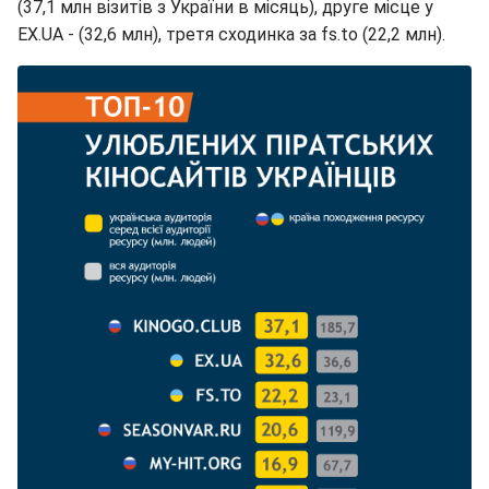
(37,1 млн візитів з України в місяць), друге місце у
EX.UA - (32,6 млн), третя сходинка за fs.to (22,2 млн).