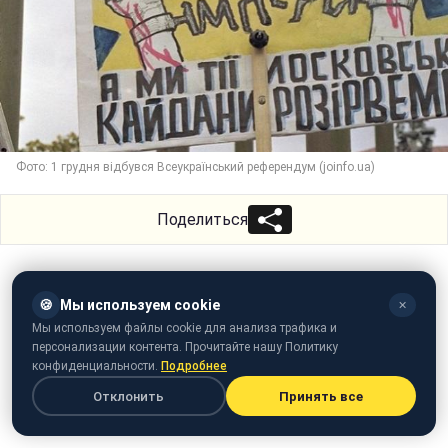
Фото: 1 грудня відбувся Всеукраїнський референдум (joinfo.ua)
Поделиться
🍪
Мы используем cookie
✕
Мы используем файлы cookie для анализа трафика и
персонализации контента. Прочитайте нашу Политику
конфиденциальности.
Подробнее
Отклонить
Принять все