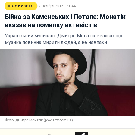
ШОУ БИЗНЕС
17 ноября 2016 · 21:44
Бійка за Каменських і Потапа: Монатік
вказав на помилку активістів
Український музикант Дмитро Монатік вважає, що
музика повинна мирити людей, а не навпаки
Фото: Дмитро Монатік (pre-party.com.ua)