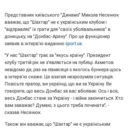
Представник київського "Динамо" Микола Несенюк
вважає, що "Шахтар" не є українським клубом і
"відправляє" їх грати для "своїх уболівальників" в
донецьку, на "Донбас-Арену". Про це функціонер
заявив в інтерв'ю виданню
sport.ua
.
"У нас "Шахтар" грає за "якусь країну". Президент
клубу третій рік не з'являється на публіці. Ахметов
невідомо де, раз на півмісяця з якогось бункера щось
в інтерв'ю скаже. Це взагалі незрозуміла ситуація.
Повісьте прапор, ви українці, що ви за Україну. Ви
говорите, що весь Донбас за вас вболіває. Ось і все,
весь Донбас стане за Україну - і війна закінчиться. Хто
вам заважає? Думаю, з цього треба починати", -
сказав Несенюк.
Також він вважає, що "Шахтар" не є українським