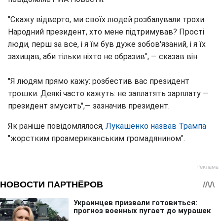
"Скажу відверто, ми своїх людей розбалували трохи.
Народний президент, хто мене підтримував? Прості
люди, перш за все, і я їм був дуже зобов'язаний, і я їх
захищав, аби тільки ніхто не образив", — сказав він.
"Я людям прямо кажу: розбестив вас президент
трошки. Деякі часто кажуть: не заплатять зарплату —
президент змусить",— зазначив президент.
Як раніше повідомлялося,
Лукашенко назвав Трампа
"жорстким проамериканським громадянином".