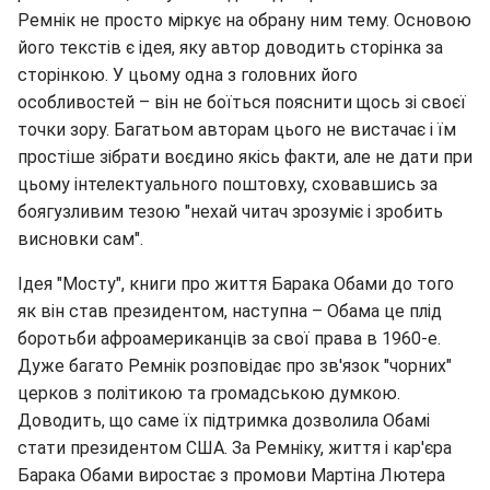
Ремнік не просто міркує на обрану ним тему. Основою
його текстів є ідея, яку автор доводить сторінка за
сторінкою. У цьому одна з головних його
особливостей – він не боїться пояснити щось зі своєї
точки зору. Багатьом авторам цього не вистачає і їм
простіше зібрати воєдино якісь факти, але не дати при
цьому інтелектуального поштовху, сховавшись за
боягузливим тезою "нехай читач зрозуміє і зробить
висновки сам".
Ідея "Мосту", книги про життя Барака Обами до того
як він став президентом, наступна – Обама це плід
боротьби афроамериканців за свої права в 1960-е.
Дуже багато Ремнік розповідає про зв'язок "чорних"
церков з політикою та громадською думкою.
Доводить, що саме їх підтримка дозволила Обамі
стати президентом США. За Ремніку, життя і кар'єра
Барака Обами виростає з промови Мартіна Лютера