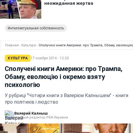
Интеллектуальная собственность
Главная
›
Культура
›
Сполучені книги Америки: про Трампа, Обаму, еволюцію
КУЛЬТУРА
17 ноября 2016 · 12:20
Сполучені книги Америки: про Трампа,
Обаму, еволюцію і окремо взяту
психологію
У рубриці "Чотири книги з Валерієм Калнышем" - книги
про політиків і людство
Валерий Калныш
главный редактор РБК-Украина