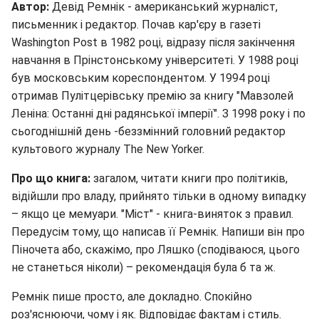
Автор:
Девід Ремнік - американський журналіст,
письменник і редактор. Почав кар'єру в газеті
Washington Post в 1982 році, відразу після закінчення
навчання в Прінстонському університеті. У 1988 році
був московським кореспондентом. У 1994 році
отримав Пулітцерівську премію за книгу "Мавзолей
Леніна: Останні дні радянської імперії". З 1998 року і по
сьогоднішній день -беззмінний головний редактор
культового журналу The New Yorker.
Про що книга:
загалом, читати книги про політиків,
відійшли про владу, прийнято тільки в одному випадку
– якщо це мемуари. "Міст" - книга-виняток з правил.
Передусім тому, що написав її Ремнік. Напиши він про
Піночета або, скажімо, про Ляшко (сподіваюся, цього
не станеться ніколи) – рекомендація була б та ж.
Ремнік пише просто, але докладно. Спокійно
роз'яснюючи, чому і як. Відповідає фактам і стиль.