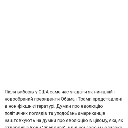
Після виборів у США саме час згадати як нинішній і
новообраний президенти Обама і Трамп представлені
в нон-фікшн-літературі. Думки про еволюцію
політичних поглядів та уподобань американців
наштовхують на думки про еволюцію в цілому, яка, як
стверджує Койн "правдива", а від неї зовсім недалеко