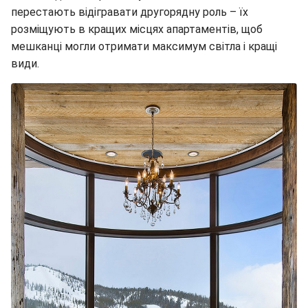
перестають відігравати другорядну роль – їх
розміщують в кращих місцях апартаментів, щоб
мешканці могли отримати максимум світла і кращі
види.