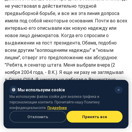
не участвовал в действительно трудной
предвыборной борьбе, и все же эта линия допроса
имела под собой некоторые основания. Почти во всех
интервью его описывали как новую надежду или
новое лицо демократов. Когда его спросили о
выдвижении на пост президента, Обама, подобно
всем другим "воплощениям надежды" и "новым
лицам", отверг это предположение как абсурдное:
"Ребята, я сенатор штата. Меня выбрали вчера (2
ноября 2004 года, - В.К.). Я еще ни разу не заглядывал
в Сенат США. Я никогда не работал в Вашингтоне.
Идея, что я так или иначе могу планировать
🍪
Мы используем cookie
✕
баллотироваться на более высокую должность,
Мы используем файлы cookie для анализа трафика и
звучит просто абсурдно. Как мне представляется, я
персонализации контента. Прочитайте нашу Политику
конфиденциальности.
Подробнее
займу 99 место в иерархии. Первые несколько
месяцев моей работы в Сенате США я буду искать
Отклонить
Принять все
туалеты и пользоваться телефонами".