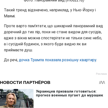
Фото: Панорамний вид (iHouzz.ru)
Такий тренд відзначено, наприклад, у Нью-Йорку і
Маямі.
Проте варто пам'ятати, що шикарний панорамний вид
доречний до тих пір, поки не стане видом для сусідів,
адже з вікна можна спостерігати не тільки синє небо,
а і сусідній будинок, з якого буде видно як ви
приймаєте душ.
До речі,
дочка Трампа показала розкішну квартиру
.