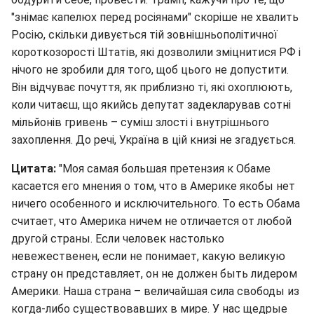
"знімає капелюх перед росіянами" скоріше не хвалить
Росію, скільки дивується тій зовнішньополітичної
короткозорості Штатів, які дозволили зміцнитися РФ і
нічого не зробили для того, щоб цього не допустити.
Він відчуває почуття, як приблизно ті, які охоплюють,
коли читаєш, що якийсь депутат задекларував сотні
мільйонів гривень – суміш злості і внутрішнього
захоплення. До речі, Україна в цій книзі не згадується.
Цитата:
"Моя самая большая претензия к Обаме
касается его мнения о том, что в Америке якобы нет
ничего особенного и исключительного. То есть Обама
считает, что Америка ничем не отличается от любой
другой страны. Если человек настолько
невежественен, если не понимает, какую великую
страну он представляет, он не должен быть лидером
Америки. Наша страна – величайшая сила свободы из
когда-либо существовавших в мире. У нас щедрые