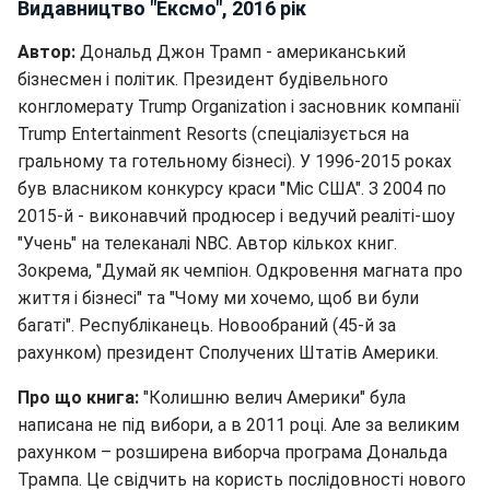
Видавництво "Ексмо", 2016 рік
Автор:
Дональд Джон Трамп - американський
бізнесмен і політик. Президент будівельного
конгломерату Trump Organization і засновник компанії
Trump Entertainment Resorts (спеціалізується на
гральному та готельному бізнесі). У 1996-2015 роках
був власником конкурсу краси "Міс США". З 2004 по
2015-й - виконавчий продюсер і ведучий реаліті-шоу
"Учень" на телеканалі NBC. Автор кількох книг.
Зокрема, "Думай як чемпіон. Одкровення магната про
життя і бізнесі" та "Чому ми хочемо, щоб ви були
багаті". Республіканець. Новообраний (45-й за
рахунком) президент Сполучених Штатів Америки.
Про що книга:
"Колишню велич Америки" була
написана не під вибори, а в 2011 році. Але за великим
рахунком – розширена виборча програма Дональда
Трампа. Це свідчить на користь послідовності нового