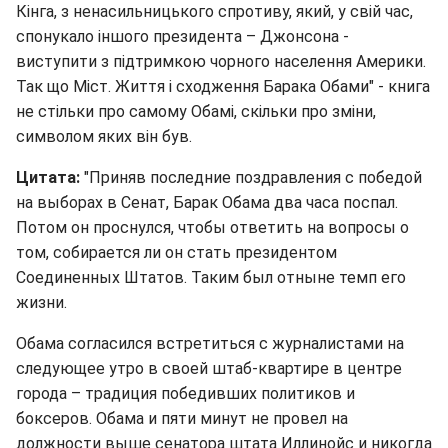
Кінга, з ненасильницького спротиву, який, у свій час,
спонукало іншого президента – Джонсона -
виступити з підтримкою чорного населення Америки.
Так що Міст. Життя і сходження Барака Обами" - книга
не стільки про самому Обамі, скільки про зміни,
символом яких він був.
Цитата:
"Приняв последние поздравления с победой
на выборах в Сенат, Барак Обама два часа поспал.
Потом он проснулся, чтобы ответить на вопросы о
том, собирается ли он стать президентом
Соединенных Штатов. Таким был отныне темп его
жизни.
Обама согласился встретиться с журналистами на
следующее утро в своей штаб-квартире в центре
города – традиция победивших политиков и
боксеров. Обама и пяти минут не провел на
должности выше сенатора штата Иллинойс и никогда