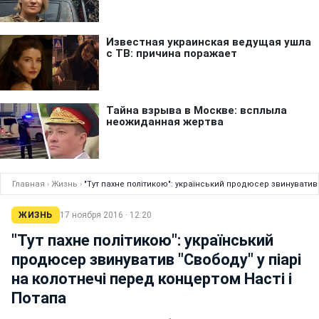
Главная
›
Жизнь
›
"Тут пахне політикою": український продюсер звинуватив 
ЖИЗНЬ
17 ноября 2016 · 12:20
"Тут пахне політикою": український
продюсер звинуватив "Свободу" у піарі
на колотнечі перед концертом Насті і
Потапа