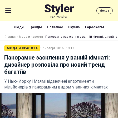
rbc.ua
Люди
Тренды
Полезное
Вкусно
Гороскопы
Главная
›
Мода и красота
›
Панорамне засклення у ванній кімнаті: дизайне
МОДА И КРАСОТА
17 ноября 2016 · 13:17
Панорамне засклення у ванній кімнаті:
дизайнер розповіла про новий тренд
багатіїв
У Нью-Йорку і Маямі відзначені апартаменти
мільйонерів з панорамним видом у ванних кімнатах