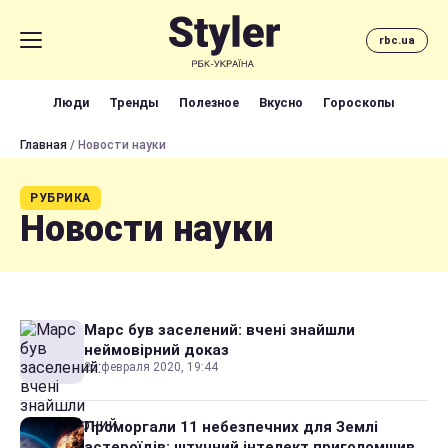
rbc.ua
Люди
Тренды
Полезное
Вкусно
Гороскопы
Главная
/ Новости науки
РУБРИКА
Новости науки
Марс був заселений: вчені знайшли
неймовірний доказ
25 февраля 2020, 19:44
Проморгали 11 небезпечних для Землі
астероїдів: штучний інтелект приголомшив