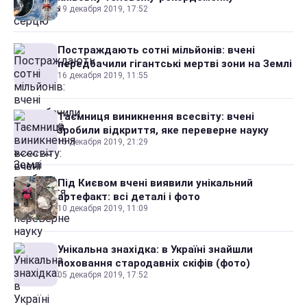
19 декабря 2019, 17:52
Постраждають сотні мільйонів: вчені
передбачили гігантські мертві зони на Землі
16 декабря 2019, 11:55
Таємниця виникнення всесвіту: вчені
зробили відкриття, яке переверне науку
15 декабря 2019, 21:29
Під Києвом вчені виявили унікальний
артефакт: всі деталі і фото
10 декабря 2019, 11:09
Унікальна знахідка: в Україні знайшли
поховання стародавніх скіфів (фото)
05 декабря 2019, 17:52