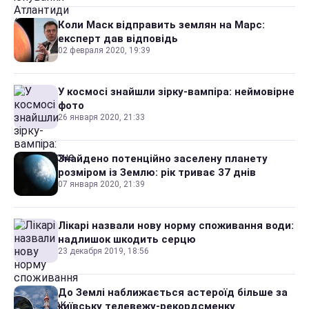
Коли Маск відправить землян на Марс:
експерт дав відповідь
02 февраля 2020, 19:39
У космосі знайшли зірку-вампіра: неймовірне
фото
26 января 2020, 21:33
Знайдено потенційно заселену планету
розміром із Землю: рік триває 37 днів
07 января 2020, 21:39
Лікарі назвали нову норму споживання води:
надлишок шкодить серцю
23 декабря 2019, 18:56
До Землі наближається астероїд більше за
київську телевежу-рекордсменку