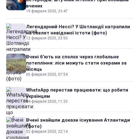
вчених
19 февраля 2020, 23:47
Легендарний Нессі? У Шотландії натрапили
на скелет невідомої істоти (фото)
12 февраля 2020, 23:50
Вчені б'ють на сполох через глобальне
потепління: ліси можуть стати озерами за
місяць
06 февраля 2020, 07:54
WhatsApp перестав працювати: що робити
українцям
04 февраля 2020, 11:33
Вчені знайшли докази існування Атлантиди
(фото)
02 февраля 2020, 22:14