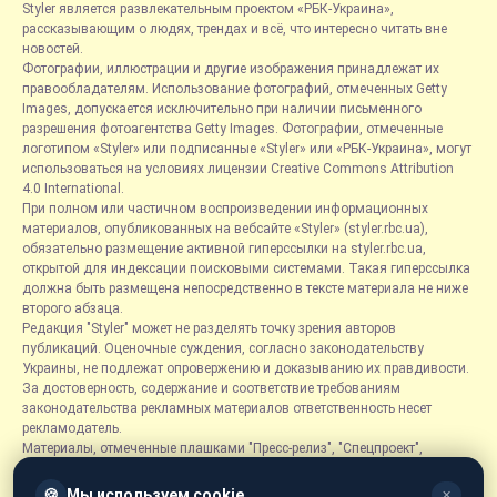
Styler является развлекательным проектом «РБК-Украина»,
рассказывающим о людях, трендах и всё, что интересно читать вне
новостей.
Фотографии, иллюстрации и другие изображения принадлежат их
правообладателям. Использование фотографий, отмеченных Getty
Images, допускается исключительно при наличии письменного
разрешения фотоагентства Getty Images. Фотографии, отмеченные
логотипом «Styler» или подписанные «Styler» или «РБК-Украина», могут
использоваться на условиях лицензии Creative Commons Attribution
4.0 International.
При полном или частичном воспроизведении информационных
материалов, опубликованных на вебсайте «Styler» (styler.rbc.ua),
обязательно размещение активной гиперссылки на styler.rbc.ua,
открытой для индексации поисковыми системами. Такая гиперссылка
должна быть размещена непосредственно в тексте материала не ниже
второго абзаца.
Редакция "Styler" может не разделять точку зрения авторов
публикаций. Оценочные суждения, согласно законодательству
Украины, не подлежат опровержению и доказыванию их правдивости.
За достоверность, содержание и соответствие требованиям
законодательства рекламных материалов ответственность несет
рекламодатель.
Материалы, отмеченные плашками "Пресс-релиз", "Спецпроект",
"Партнерский материал", "Promo", "Благотворительность" и "Резонанс",
размещаются на правах рекламы.
🍪
Мы используем cookie
✕