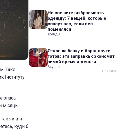
Не спешите выбрасывать
одежду: 7 вещей, которые
спасут вас, если вес
поменялся
Тренды
Открыла банку и борщ почти
готов: эта заправка сэкономит
зимой время и деньги
Вкусно
м. Таке
к Інституту
олопаса
й місяць.
так як він
етесь, куди б