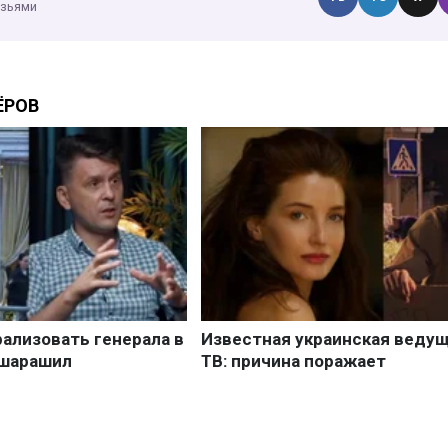
узьями