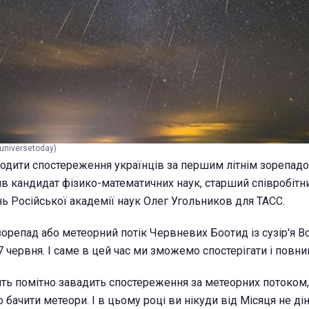
/universetoday)
дити спостереження українців за першим літнім зорепадо
 кандидат фізико-математичних наук, старший співробітни
ь Російської академії наук Олег Угольников для ТАСС.
репад або метеорний потік Червневих Боотид із сузір'я В
 червня. І саме в цей час ми зможемо спостерігати і повни
ть помітно завадить спостереження за метеорних потоком, 
о бачити метеори. І в цьому році ви нікуди від Місяця не дін