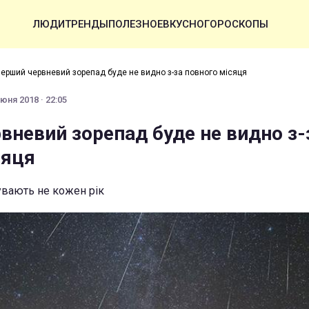
ЛЮДИ
ТРЕНДЫ
ПОЛЕЗНОЕ
ВКУСНО
ГОРОСКОПЫ
ерший червневий зорепад буде не видно з-за повного місяця
юня 2018 · 22:05
вневий зорепад буде не видно з-
сяця
увають не кожен рік