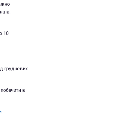
важно
нців.
о 10
від грудневих
 побачити в
и.