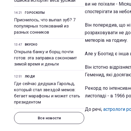
ошибка испортит весь урожай
ви не поїхали - Міся
спостерігати за небо
14:21
ГОРОСКОПЫ
Приснилось, что выпал зуб? 7
Він попередив, що ні
популярных толкований из
разных сонников
розраховувати не до
метеорів на годину.
13:47
ВКУСНО
Открыла банку и борщ почти
Але у Боотид є інша 
готов: эта заправка сэкономит
зимой время и деньги
Він істотно відрізня
Геменид, які досягаю
12:51
ЛЮДИ
Где сейчас дедушка Гарольд,
Рекорд по інтенсивн
который стал звездой мемов:
листопаді - в 1966 р
бегает марафоны и может стать
президентом
До речі,
астрологи ро
Все новости