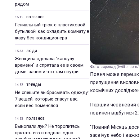
рядом
16:19
ПОЛЕЗНОЕ
Гениальный трюк с пластиковой
бутылкой: как охладить комнату в
жару без кондиционера
15:33
ЛЮДИ
Женщина сделала "капсулу
времени" и спрятала ее в своем
Фото: зорепад (twitter.com
доме: зачем и что там внутри
Повня може перешко
припущення висловив
14:58
ТРЕНДЫ
космічних досліджен
Не спешите выбрасывать одежду:
7 вещей, которые спасут вас,
Перший червневий зо
если вес поменялся
повинен відбутися 27
14:53
ПОЛЕЗНОЕ
Выкопали лук? Не торопитесь
"Повний Місяць доси
прятать его в подвал: одна
засвічує небо і важк