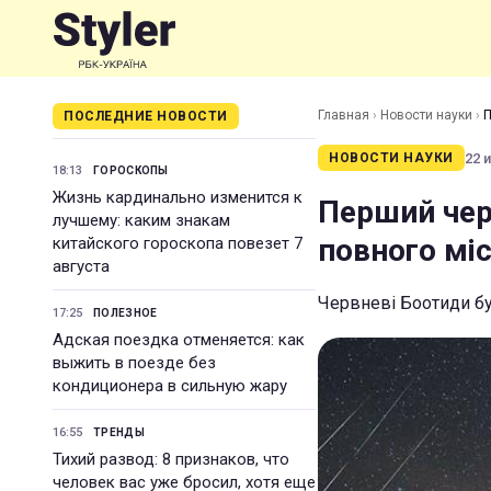
Главная
›
Новости науки
›
П
ПОСЛЕДНИЕ НОВОСТИ
22 и
НОВОСТИ НАУКИ
18:13
ГОРОСКОПЫ
Жизнь кардинально изменится к
Перший чер
лучшему: каким знакам
повного мі
китайского гороскопа повезет 7
августа
Червневі Боотиди б
17:25
ПОЛЕЗНОЕ
Адская поездка отменяется: как
выжить в поезде без
кондиционера в сильную жару
16:55
ТРЕНДЫ
Тихий развод: 8 признаков, что
человек вас уже бросил, хотя еще