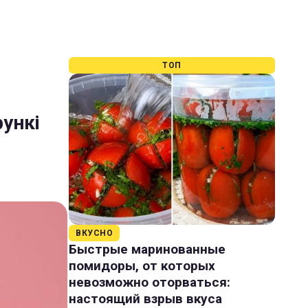
ТОП
ункі
ВКУСНО
Быстрые маринованные
помидоры, от которых
невозможно оторваться:
настоящий взрыв вкуса