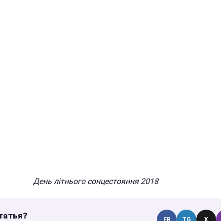
День літнього сонцестояння 2018
татья?
FB
TG
X