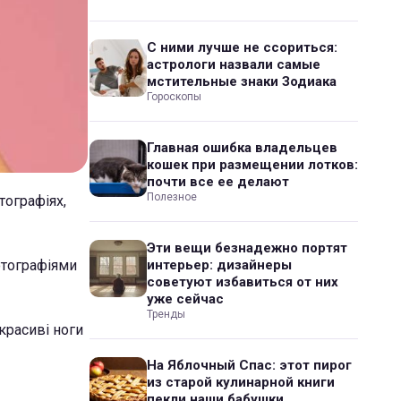
С ними лучше не ссориться:
астрологи назвали самые
мстительные знаки Зодиака
Гороскопы
Главная ошибка владельцев
кошек при размещении лотков:
почти все ее делают
Полезное
ографіях,
Эти вещи безнадежно портят
отографіями
интерьер: дизайнеры
советуют избавиться от них
уже сейчас
Тренды
красиві ноги
На Яблочный Спас: этот пирог
из старой кулинарной книги
пекли наши бабушки