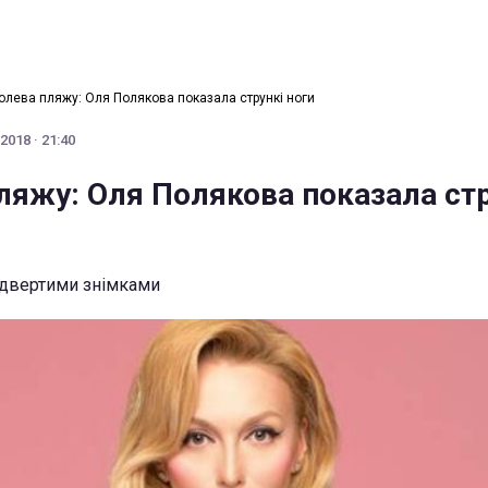
олева пляжу: Оля Полякова показала стрункі ноги
2018 · 21:40
ляжу: Оля Полякова показала стр
ідвертими знімками