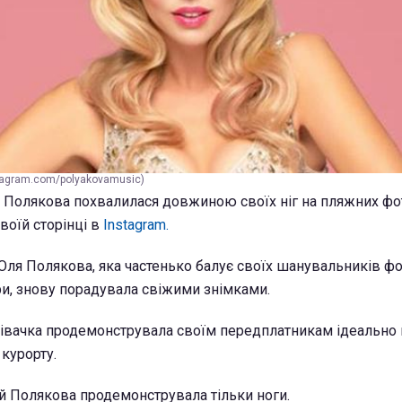
tagram.com/polyakovamusic)
Полякова похвалилася довжиною своїх ніг на пляжних фот
своїй сторінці в
Instagram.
 Оля Полякова, яка частенько балує своїх шанувальників ф
ури, знову порадувала свіжими знімками.
співачка продемонструвала своїм передплатникам ідеально 
курорту.
ій Полякова продемонструвала тільки ноги.