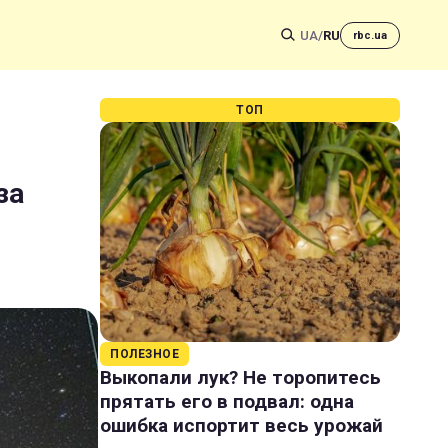
UA
/
RU
rbc.ua
ТОП
за
ПОЛЕЗНОЕ
Выкопали лук? Не торопитесь
прятать его в подвал: одна
ошибка испортит весь урожай