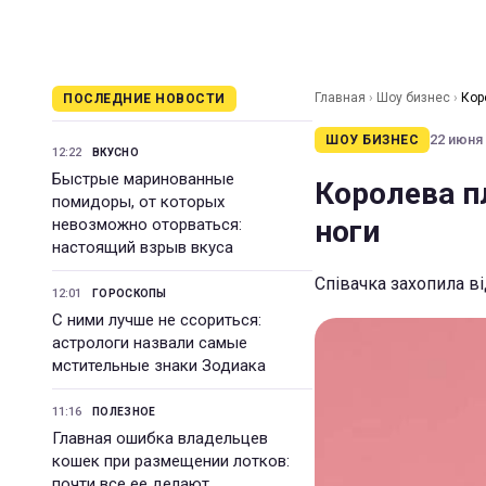
Главная
›
Шоу бизнес
›
Кор
ПОСЛЕДНИЕ НОВОСТИ
22 июня 
ШОУ БИЗНЕС
12:22
ВКУСНО
Быстрые маринованные
Королева п
помидоры, от которых
ноги
невозможно оторваться:
настоящий взрыв вкуса
Співачка захопила в
12:01
ГОРОСКОПЫ
С ними лучше не ссориться:
астрологи назвали самые
мстительные знаки Зодиака
11:16
ПОЛЕЗНОЕ
Главная ошибка владельцев
кошек при размещении лотков:
почти все ее делают