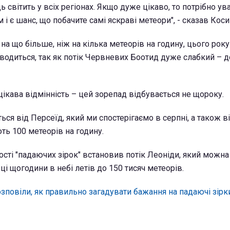
ць світить у всіх регіонах. Якщо дуже цікаво, то потрібно у
м і є шанс, що побачите самі яскраві метеори", - сказав Коси
 на що більше, ніж на кілька метеорів на годину, цього року
водиться, так як потік Червневих Боотид дуже слабкий – д
цікава відмінність – цей зорепад відбувається не щороку.
ється від Персеїд, який ми спостерігаємо в серпні, а також 
ть 100 метеорів на годину.
ості "падаючих зірок" встановив потік Леоніди, який можна
оці щогодини в небі летів до 150 тисяч метеорів.
зповіли, як правильно загадувати бажання на падаючі зірк