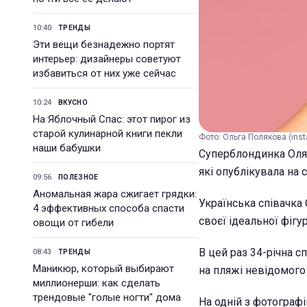
10:40
ТРЕНДЫ
Эти вещи безнадежно портят
интерьер: дизайнеры советуют
избавиться от них уже сейчас
10:24
ВКУСНО
На Яблочный Спас: этот пирог из
старой кулинарной книги пекли
Фото: Ольга Полякова (ins
наши бабушки
Суперблондинка Оля 
які опублікувала на 
09:56
ПОЛЕЗНОЕ
Аномальная жара сжигает грядки:
Українська співачка
4 эффективных способа спасти
своєї ідеальної фіг
овощи от гибели
В цей раз 34-річна 
08:43
ТРЕНДЫ
Маникюр, который выбирают
на пляжі невідомого 
миллионерши: как сделать
трендовые "голые ногти" дома
На одній з фотограф