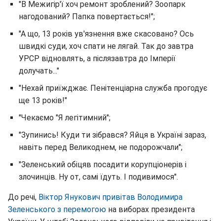
"В Межигір'ї хоч ремонт зроблений? Зоопарк
нагодований? Папка повертається!";
"А що, 13 років ув'язнення вже скасовано? Ось
швидкі суди, хоч спати не лягай. Так до завтра
УРСР відновлять, а післязавтра до Імперії
долучать..."
"Нехай приїжджає. Пенітенціарна служба прогодує
ще 13 років!"
"Чекаємо "Я легітимний";
"Зупинись! Куди ти зібрався? Яйця в Україні зараз,
навіть перед Великоднем, не подорожчали";
"Зеленський обіцяв посадити корупціонерів і
злочинців. Ну от, самі їдуть. І подивимося".
До речі,
Віктор Янукович привітав Володимира
Зеленського з перемогою
на виборах президента