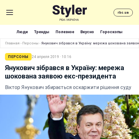
rbc.ua
Люди
Тренды
Полезное
Вкусно
Гороскопы
Главная
›
Персоны
›
Янукович зібрався в Україну: мережа шокована заяво
ПЕРСОНЫ
24 апреля 2019 · 10:16
Янукович зібрався в Україну: мережа
шокована заявою екс-президента
Віктор Янукович збирається оскаржити рішення суду