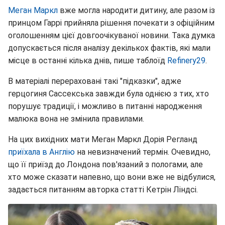
Меган Маркл
вже могла народити дитину, але разом із
принцом Гаррі прийняла рішення почекати з офіційним
оголошенням цієї довгоочікуваної новини. Така думка
допускається після аналізу декількох фактів, які мали
місце в останні кілька днів, пише таблоїд
Refinery29
.
В матеріалі перераховані такі "підказки", адже
герцогиня Сассекська завжди була однією з тих, хто
порушує традиції, і можливо в питанні народження
малюка вона не змінила правилами.
На цих вихідних мати Меган Маркл Дорія Регланд
приїхала в Англію
на невизначений термін. Очевидно,
що її приїзд до Лондона пов'язаний з пологами, але
хто може сказати напевно, що вони вже не відбулися,
задається питанням авторка статті Кетрін Ліндсі.