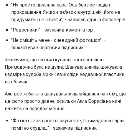
"Ну просто ідеальна пара. Ось без лестощів і
прикрашання. Якщо є зв'язок внутрішній, його не
придумати і не зіграти", - написав один з фоловерів.
"Ровесники!" - зазначив коментатор.
"Не смішіть мене - очевидний фотошоп", -
пожартував черговий підписник.
Зазначимо, що на святкуванні свого ювілею
Примадонна була не дуже. Шанувальників шокувала
надмірна худоба зірки і явні сліди недавньої пластики
на обличчі.
Але все ж багато шанувальників зійшлися на тому, що
це фото просто давнє, оскільки Алла Борисівна нині
важить на порядок менше.
"Фотка стара просто, зауважте, Примадонна зараз
помітно схудла..." - зазначив підписник.