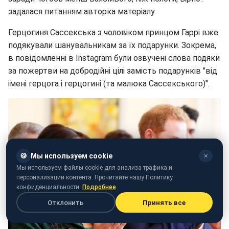
задалася питанням авторка матеріалу.
Герцогиня Сассекська з чоловіком принцом Гаррі вже
подякували шанувальникам за їх подарунки. Зокрема,
в повідомленні в Instagram були озвучені слова подяки
за пожертви на добродійні цілі замість подарунків "від
імені герцога і герцогині (та малюка Сассекського)".
🍪
Мы используем cookie
✕
Мы используем файлы cookie для анализа трафика и
персонализации контента. Прочитайте нашу Политику
конфиденциальности.
Подробнее
Отклонить
Принять все