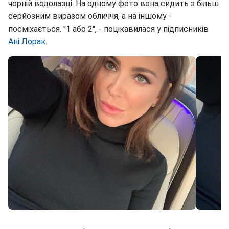
чорній водолазці. На одному фото вона сидить з більш
серйозним виразом обличчя, а на іншому -
посміхається. "1 або 2", - поцікавилася у підписників
Ані Лорак
.