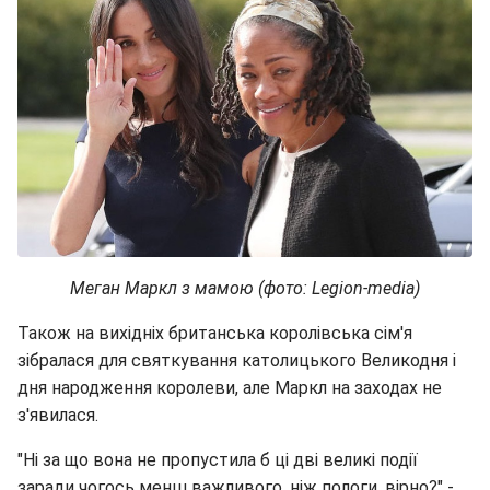
Меган Маркл з мамою (фото: Legion-media)
Також на вихідніх британська королівська сім'я
зібралася для святкування католицького Великодня і
дня народження королеви, але Маркл на заходах не
з'явилася.
"Ні за що вона не пропустила б ці дві великі події
заради чогось менш важливого, ніж пологи, вірно?" -