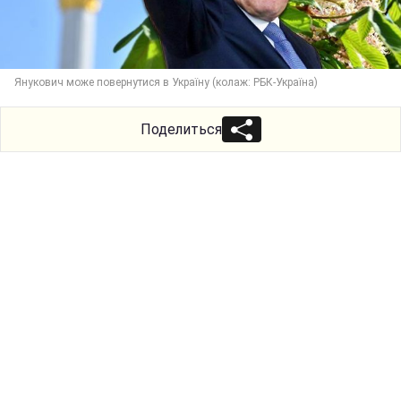
Янукович може повернутися в Україну (колаж: РБК-Україна)
Поделиться