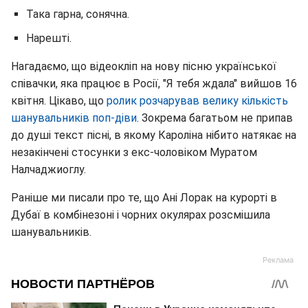
Така гарна, сонячна.
Нарешті.
Нагадаємо, що відеокліп на нову пісню української
співачки, яка працює в Росії, "Я тебя ждала" вийшов 16
квітня. Цікаво, що
ролик розчарував велику кількість
шанувальників поп-діви
. Зокрема багатьом не припав
до душі текст пісні, в якому Кароліна нібито натякає на
незакінчені стосунки з екс-чоловіком Муратом
Налчаджиоглу.
Раніше ми писали про те, що Ані Лорак на курорті в
Дубаї в комбінезоні і чорних окулярах розсмішила
шанувальників.