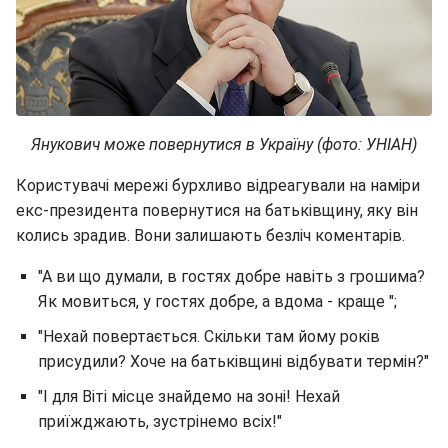
Янукович може повернутися в Україну (фото: УНІАН)
Користувачі мережі бурхливо відреагували на наміри
екс-президента повернутися на батьківщину, яку він
колись зрадив. Вони залишають безліч коментарів.
"А ви що думали, в гостях добре навіть з грошима?
Як мовиться, у гостях добре, а вдома - краще ";
"Нехай повертається. Скільки там йому років
присудили? Хоче на батьківщині відбувати термін?"
"І для Віті місце знайдемо на зоні! Нехай
приїжджають, зустрінемо всіх!"