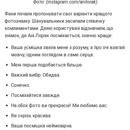
Фото: (instagram.com/anilorak)
Фани почали пропонувати свої варіанти кращого
фотознімку. Шанувальники засипали співачку
комлиментами. Деякі користувачі відзначили, що
знімок, де Ані Лорак посміхається, значно краще:
Ваша усмішка звела мене з розуму, а про очі взагалі
мовчу, одним поглядом в саме серце.
Мені перша подобається більше.
Важкий вибір. Обидва.
Сонечко.
Посміхайтеся завжди.
На обох фото ви прекрасні! Ми любимо вас.
Ви скрізь красива.
Ваша посмішка неймовірна.