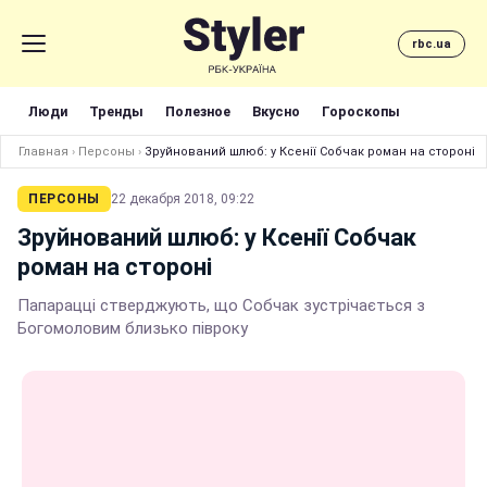
rbc.ua
Люди
Тренды
Полезное
Вкусно
Гороскопы
Главная
›
Персоны
›
Зруйнований шлюб: у Ксенії Собчак роман на стороні
ПЕРСОНЫ
22 декабря 2018, 09:22
Зруйнований шлюб: у Ксенії Собчак
роман на стороні
Папарацці стверджують, що Собчак зустрічається з
Богомоловим близько півроку