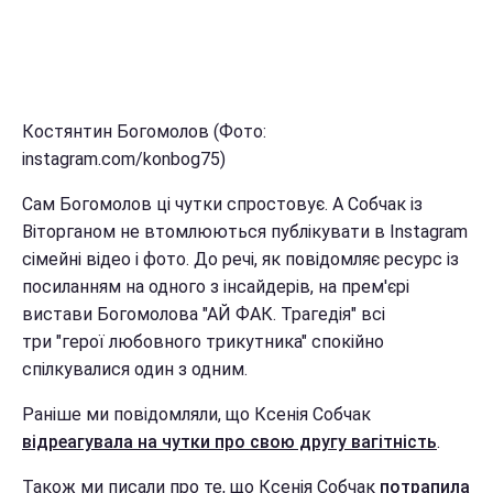
Костянтин Богомолов (Фото:
instagram.com/konbog75)
Сам Богомолов ці чутки спростовує. А Собчак із
Віторганом не втомлюються публікувати в Instagram
сімейні відео і фото. До речі, як повідомляє ресурс із
посиланням на одного з інсайдерів, на прем'єрі
вистави Богомолова "АЙ ФАК. Трагедія" всі
три "герої любовного трикутника" спокійно
спілкувалися один з одним.
Раніше ми повідомляли, що Ксенія Собчак
відреагувала на чутки про свою другу вагітність
.
Також ми писали про те, що Ксенія Собчак
потрапила