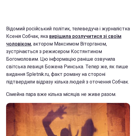
Відомий російський політик, телеведуча і журналістка
Ксенія Собчак, яка
вирішила розлучитися зі своїм
чоловіком
, актором Максимом Віторганом,
зустрічається з режисером Костянтином
Богомоловим. Цю інформацію раніше озвучила
світська левиця Божена Ринська. Тепер же, як пише
видання Spletnik.ru, факт роману на стороні
підтвердили відразу кілька людей з оточення Собчак.
Сімейна пара вже кілька місяців не живе разом.