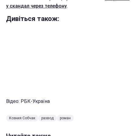
у скандал через телефону
.
Дивіться також:
Відео: РБК-Україна
Ксения Собчак
развод
роман