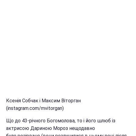
Ксенія Собчак і Максим Віторган
(instagram.com/mvitorgan)
Що до 43-річного Богомолова, то і його шлюб із
актрисою Дариною Мороз нещодавно
було розірвано (вони розлучилися в цьому році після