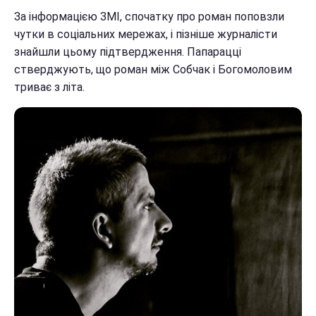
За інформацією ЗМІ, спочатку про роман поповзли
чутки в соціальних мережах, і пізніше журналісти
знайшли цьому підтвердження. Папарацці
стверджують, що роман між Собчак і Богомоловим
триває з літа.