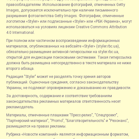
правообладателям. Использование фотографий, отмеченных Getty
Images, допускается исключительно при наличии письменного
разрешения фотоагентства Getty Images. Фотографии, отмеченные
логотипом «Styler» или подписанные «Styler» или «РБК-Украина», могут
использоваться на условиях лицензии Creative Commons Attribution
4.0 International.
При полном или частичном воспроизведении информационных
материалов, опубликованных на вебсайте «Styler» (styler.rbc.ua),
обязательно размещение активной гиперссылки на styler.rbc.ua,
открытой для индексации поисковыми системами. Такая гиперссылка
должна быть размещена непосредственно в тексте материала не ниже
второго абзаца.
Редакция "Styler" может не разделять точку зрения авторов
публикаций. Оценочные суждения, согласно законодательству
Украины, не подлежат опровержению и доказыванию их правдивости.
За достоверность, содержание и соответствие требованиям
законодательства рекламных материалов ответственность несет
рекламодатель.
Материалы, отмеченные плашками "Пресс-релиз", "Спецпроект",
"Партнерский материал", "Promo", "Благотворительность" и "Резонанс",
размещаются на правах рекламы.
Рубрика «Новости компаний» является информационным форматом,