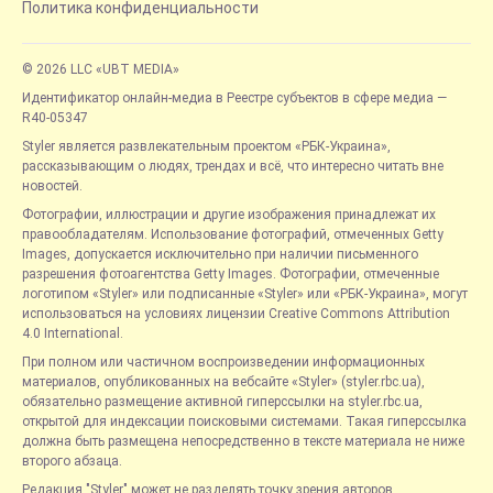
Политика конфиденциальности
© 2026 LLC «UBT MEDIA»
Идентификатор онлайн-медиа в Реестре субъектов в сфере медиа —
R40-05347
Styler является развлекательным проектом «РБК-Украина»,
рассказывающим о людях, трендах и всё, что интересно читать вне
новостей.
Фотографии, иллюстрации и другие изображения принадлежат их
правообладателям. Использование фотографий, отмеченных Getty
Images, допускается исключительно при наличии письменного
разрешения фотоагентства Getty Images. Фотографии, отмеченные
логотипом «Styler» или подписанные «Styler» или «РБК-Украина», могут
использоваться на условиях лицензии Creative Commons Attribution
4.0 International.
При полном или частичном воспроизведении информационных
материалов, опубликованных на вебсайте «Styler» (styler.rbc.ua),
обязательно размещение активной гиперссылки на styler.rbc.ua,
открытой для индексации поисковыми системами. Такая гиперссылка
должна быть размещена непосредственно в тексте материала не ниже
второго абзаца.
Редакция "Styler" может не разделять точку зрения авторов