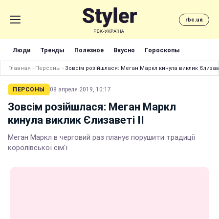
rbc.ua
Люди
Тренды
Полезное
Вкусно
Гороскопы
Главная
›
Персоны
›
Зовсім розійшлася: Меган Маркл кинула виклик Єлизаве
ПЕРСОНЫ
08 апреля 2019, 10:17
Зовсім розійшлася: Меган Маркл
кинула виклик Єлизаветі II
Меган Маркл в черговий раз планує порушити традиції
королівської сім'ї