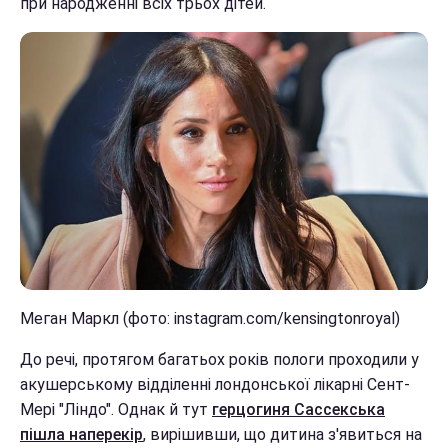
при народженні всіх трьох дітей.
Меган Маркл (фото: instagram.com/kensingtonroyal)
До речі, протягом багатьох років пологи проходили у
акушерському відділенні лондонської лікарні Сент-
Мері "Ліндо". Однак й тут
герцогиня Сассекська
пішла наперекір
, вирішивши, що дитина з'явиться на