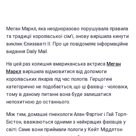
Меган Маркл, яка неодноразово порушувала правила
та традиції королівської сім'ї, знову вирішила кинути
виклик Єлизаветі II. Про це повідомляє інформаційне
видання Daily Mail.
На цей раз колишня американська актриса
Меган
Маркл
вирішила відмовитися від допомоги
королівських лікарів під час пологів. Герцогині
категорично не подобається, що ці фахівці - чоловіки,
тому в даному питанні вона буде залишатися
непохитною до останнього.
Між тим, домашні гінекологи Алан Фартінг і Гай Торп-
Бістон, вважаються одними з найкращих фахівців у
світі. Саме вони приймали пологи у Кейт Міддлтон