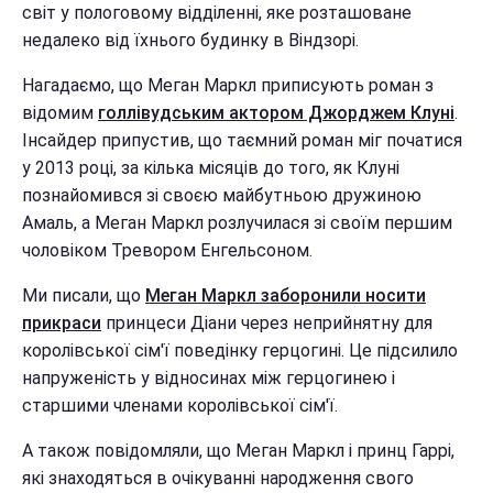
світ у пологовому відділенні, яке розташоване
недалеко від їхнього будинку в Віндзорі.
Нагадаємо, що Меган Маркл приписують роман з
відомим
голлівудським актором Джорджем Клуні
.
Інсайдер припустив, що таємний роман міг початися
у 2013 році, за кілька місяців до того, як Клуні
познайомився зі своєю майбутньою дружиною
Амаль, а Меган Маркл розлучилася зі своїм першим
чоловіком Тревором Енгельсоном.
Ми писали, що
Меган Маркл заборонили носити
прикраси
принцеси Діани через неприйнятну для
королівської сім'ї поведінку герцогині. Це підсилило
напруженість у відносинах між герцогинею і
старшими членами королівської сім'ї.
А також повідомляли, що Меган Маркл і принц Гаррі,
які знаходяться в очікуванні народження свого