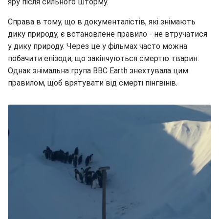
яру після сильного шторму.
Справа в тому, що в документалістів, які знімають
дику природу, є встановлене правило - не втручатися
у дику природу. Через це у фільмах часто можна
побачити епізоди, що закінчуються смертю тварин.
Однак знімальна група BBC Earth знехтувала цим
правилом, щоб врятувати від смерті пінгвінів.