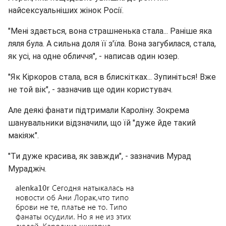
найсексуальніших жінок Росії.
"Мені здається, вона страшненька стала... Раніше яка
ляля була. А сильна доля її з'їла. Вона загубилася, стала,
як усі, на одне обличчя", - написав один юзер.
"Як Кіркоров стала, вся в блискітках... Зупиніться! Вже
не той вік", - зазначив ще один користувач.
Але деякі фанати підтримали Кароліну. Зокрема
шанувальники відзначили, що їй "дуже йде такий
макіяж".
"Ти дуже красива, як завжди", - зазначив Мурад
Мураджіч.