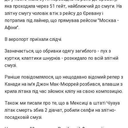
яка проходила через 51 гейт, найближчий до смуги. На
злітну смугу чоловік втік з рейсу до Єревану і
потрапив під лайнер, що прямував рейсом "Москва -
Афіни".
В аеропорт приїхали слідчі.
Зазначається, що обривки одягу загиблого - пух з
куртки, клаптики шнурків - розкидало по всій злітній
смузі.
Раніше повідомлялося, що нещодавно відомий репер з
Канади на ім'я Джон Мак-Мюррей розбився, впавши з
крила літака під час зйомок кліпу на свою композицію.
Також ми писали про те, що в Мексиці в штаті Чіуауа
літак смерть збив 2 дівчат, робили селфи на злітно-
посадковій смузі.