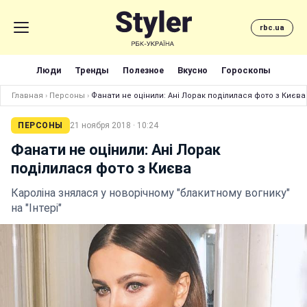
rbc.ua
Люди
Тренды
Полезное
Вкусно
Гороскопы
Главная
›
Персоны
›
Фанати не оцінили: Ані Лорак поділилася фото з Києва
ПЕРСОНЫ
21 ноября 2018 · 10:24
Фанати не оцінили: Ані Лорак
поділилася фото з Києва
Кароліна знялася у новорічному "блакитному вогнику"
на "Інтері"