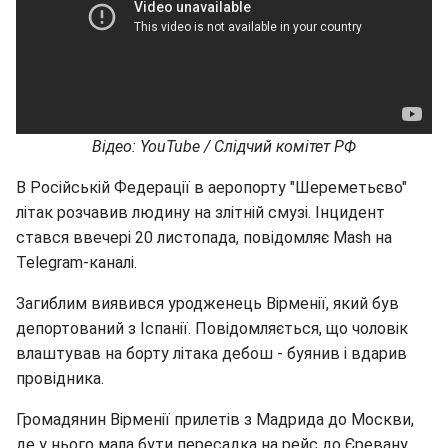
Відео: YouTube / Слідчий комітет РФ
В Російській Федерації в аеропорту "Шереметьєво"
літак розчавив людину на злітній смузі. Інцидент
стався ввечері 20 листопада, повідомляє Mash на
Telegram-каналі.
Загиблим виявився уродженець Вірменії, який був
депортований з Іспанії. Повідомляється, що чоловік
влаштував на борту літака дебош - буянив і вдарив
провідника.
Громадянин Вірменії прилетів з Мадрида до Москви,
де у нього мала бути пересадка на рейс до Єревану,