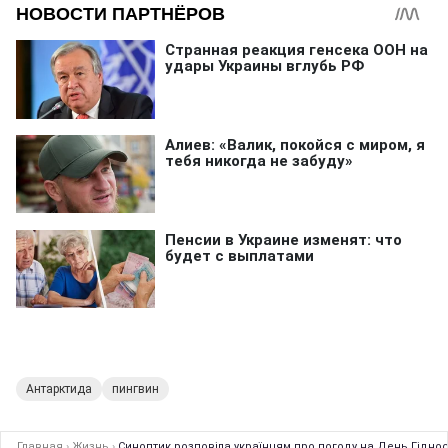
Антарктида
пингвин
Главная
›
Жизнь
›
Синоптик розповіла українцям про погоду на День Гіднос