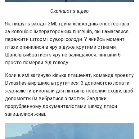
Скріншот з відео
Як пишуть західні ЗМІ, група кілька днів спостерігала
за колонією імператорських пінгвінів, які намагалися
пережити шторм і суворі холоди. У якийсь момент
птахи опинилися в яру з дуже крутими стінами.
Шансів вибратися з яру не залишалося: пінгвіни б
просто померли від голоду.
Коли в ямі загинуло кілька пташенят, команда проекту
Dynasties вирішила втрутитися. З допомогою лопати
журналісти викопали для пінгвінів невеликі сходи, щоб
допомогти їм вибратися з пастки. Завдяки
прорубленному документалістами шляху, птахи
залишилися живі.