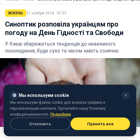
ЖИЗНЬ
21 ноября 2018 · 07:03
Синоптик розповіла українцям про
погоду на День Гідності та Свободи
У Києві збережеться тенденція до невеликого
похолодання, буде сухо та часом навіть сонячно
🍪
Мы используем cookie
✕
Мы используем файлы cookie для анализа трафика и
персонализации контента. Прочитайте нашу Политику
конфиденциальности.
Подробнее
Отклонить
Принять все
Ілюстративне фото (pixabay.com)