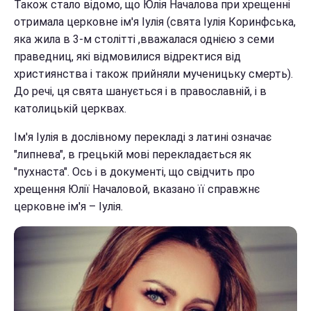
Також стало відомо, що Юлія Началова при хрещенні
отримала церковне ім'я Іулія (свята Іулія Коринфська,
яка жила в 3-м столітті ,вважалася однією з семи
праведниц, які відмовилися відректися від
християнства і також прийняли мученицьку смерть).
До речі, ця свята шанується і в православній, і в
католицькій церквах.
Ім'я Іулія в дослівному перекладі з латині означає
"липнева", в грецькій мові перекладається як
"пухнаста". Ось і в документі, що свідчить про
хрещення Юлії Началовой, вказано її справжнє
церковне ім'я – Іулія.