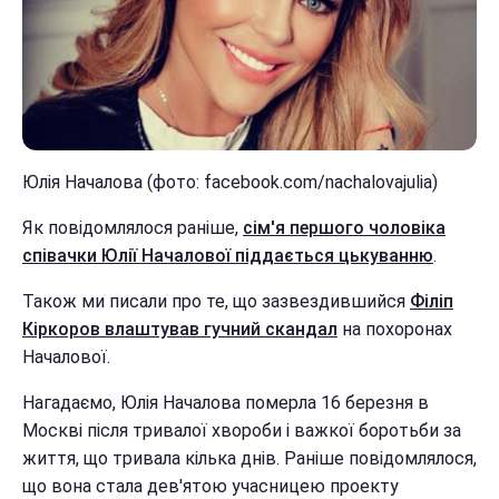
Юлія Началова (фото: facebook.com/nachalovajulia)
Як повідомлялося раніше,
сім'я першого чоловіка
співачки Юлії Началової піддається цькуванню
.
Також ми писали про те, що зазвездившийся
Філіп
Кіркоров влаштував гучний скандал
на похоронах
Началової.
Нагадаємо, Юлія Началова померла 16 березня в
Москві після тривалої хвороби і важкої боротьби за
життя, що тривала кілька днів. Раніше повідомлялося,
що вона стала дев'ятою учасницею проекту