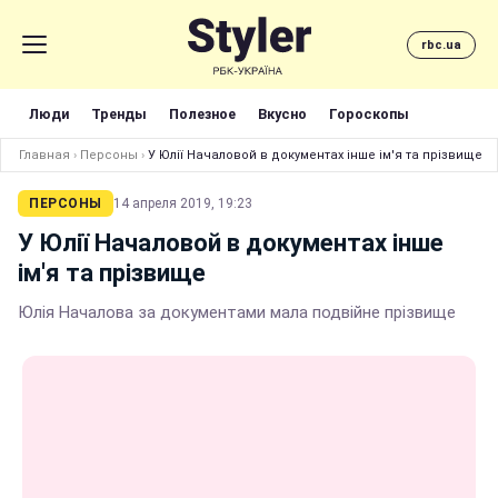
rbc.ua
Люди
Тренды
Полезное
Вкусно
Гороскопы
Главная
›
Персоны
›
У Юлії Началовой в документах інше ім'я та прізвище
ПЕРСОНЫ
14 апреля 2019, 19:23
У Юлії Началовой в документах інше
ім'я та прізвище
Юлія Началова за документами мала подвійне прізвище