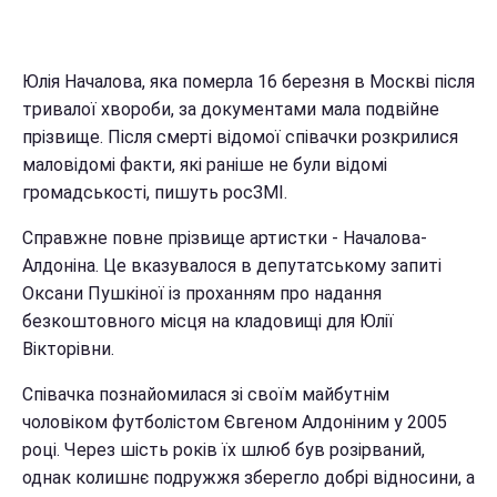
Юлія Началова, яка померла 16 березня в Москві після
тривалої хвороби, за документами мала подвійне
прізвище. Після смерті відомої співачки розкрилися
маловідомі факти, які раніше не були відомі
громадськості, пишуть росЗМІ.
Справжне повне прізвище артистки - Началова-
Алдоніна. Це вказувалося в депутатському запиті
Оксани Пушкіної із проханням про надання
безкоштовного місця на кладовищі для Юлії
Вікторівни.
Співачка познайомилася зі своїм майбутнім
чоловіком футболістом Євгеном Алдоніним у 2005
році. Через шість років їх шлюб був розірваний,
однак колишнє подружжя зберегло добрі відносини, а