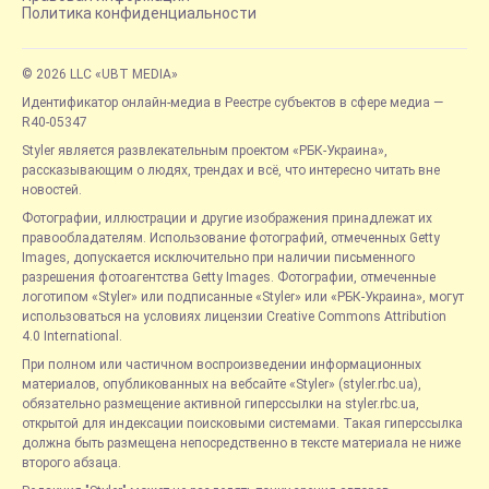
Политика конфиденциальности
© 2026 LLC «UBT MEDIA»
Идентификатор онлайн-медиа в Реестре субъектов в сфере медиа —
R40-05347
Styler является развлекательным проектом «РБК-Украина»,
рассказывающим о людях, трендах и всё, что интересно читать вне
новостей.
Фотографии, иллюстрации и другие изображения принадлежат их
правообладателям. Использование фотографий, отмеченных Getty
Images, допускается исключительно при наличии письменного
разрешения фотоагентства Getty Images. Фотографии, отмеченные
логотипом «Styler» или подписанные «Styler» или «РБК-Украина», могут
использоваться на условиях лицензии Creative Commons Attribution
4.0 International.
При полном или частичном воспроизведении информационных
материалов, опубликованных на вебсайте «Styler» (styler.rbc.ua),
обязательно размещение активной гиперссылки на styler.rbc.ua,
открытой для индексации поисковыми системами. Такая гиперссылка
должна быть размещена непосредственно в тексте материала не ниже
второго абзаца.