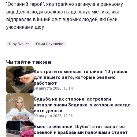
"Останній герой", яка трагічно загинула в ранньому
віці. Деякі люди вважають, що існує містика, яка
відправляє в інший світ відомих людей, які були
учасниками шоу.
Шоу-бизнес
Юлия Началова
Читайте также
Как тратить меньше топлива: 10 уловок
для вашего авто, которые реально
работают
09 августа 2026, 13:14
Судьба на их стороне: астрологи
назвали знаки Зодиака, у которых всегда
есть деньги
09 августа 2026, 12:06
Вместо обычной "Шубы": этот салат со
свеклой и крабовыми палочками станет