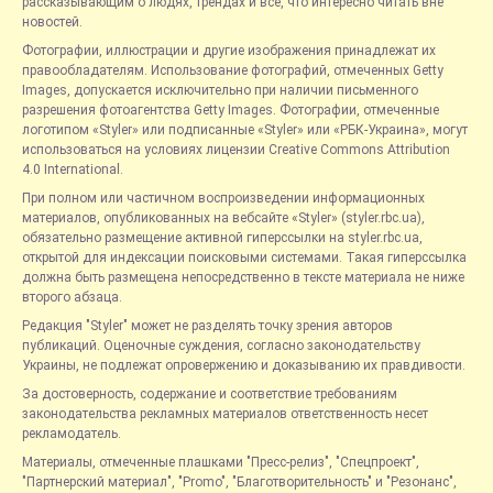
рассказывающим о людях, трендах и всё, что интересно читать вне
новостей.
Фотографии, иллюстрации и другие изображения принадлежат их
правообладателям. Использование фотографий, отмеченных Getty
Images, допускается исключительно при наличии письменного
разрешения фотоагентства Getty Images. Фотографии, отмеченные
логотипом «Styler» или подписанные «Styler» или «РБК-Украина», могут
использоваться на условиях лицензии Creative Commons Attribution
4.0 International.
При полном или частичном воспроизведении информационных
материалов, опубликованных на вебсайте «Styler» (styler.rbc.ua),
обязательно размещение активной гиперссылки на styler.rbc.ua,
открытой для индексации поисковыми системами. Такая гиперссылка
должна быть размещена непосредственно в тексте материала не ниже
второго абзаца.
Редакция "Styler" может не разделять точку зрения авторов
публикаций. Оценочные суждения, согласно законодательству
Украины, не подлежат опровержению и доказыванию их правдивости.
За достоверность, содержание и соответствие требованиям
законодательства рекламных материалов ответственность несет
рекламодатель.
Материалы, отмеченные плашками "Пресс-релиз", "Спецпроект",
"Партнерский материал", "Promo", "Благотворительность" и "Резонанс",