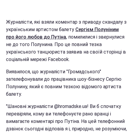
Журналісти, які взяли коментар з приводу скандалу з
українським артистом балету
Сергієм Полуніним
про його любов до Путіна
, помилилися і звернулися
не до того Полунина. Про це повний тезка
українського танцюриста заявив на своїй сторінці в
соціальній мережі Facebook.
Виявилося, що журналісти "Громадського"
зателефонували до працівника шоу-бізнесу Сергію
Полунину, який є повним тезкою відомого артиста
балету.
"Шановні журналісти @hromadske.ua! Ви б спочатку
перевіряли, кому ви телефонуєте рано вранці і
вимагаєте коментарі про Путіна. На цей телефонний
дзвінок сьогодні відповів я і, природно, не розуміючи,