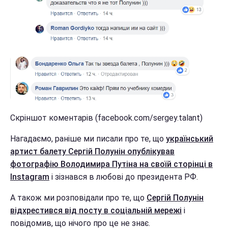
Скріншот коментарів (facebook.com/sergey.talant)
Нагадаємо, раніше ми писали про те, що
український
артист балету Сергій Полунін опублікував
фотографію Володимира Путіна на своїй сторінці в
Instagram
і зізнався в любові до президента РФ.
А також ми розповідали про те, що
Сергій Полунін
відхрестився від посту в соціальній мережі
і
повідомив, що нічого про це не знає.