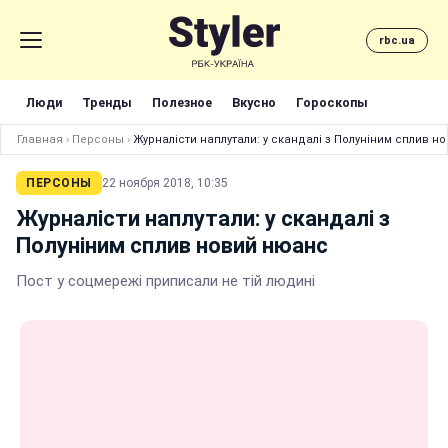
rbc.ua
Люди
Тренды
Полезное
Вкусно
Гороскопы
Главная
›
Персоны
›
Журналісти наплутали: у скандалі з Полуніним сплив н
ПЕРСОНЫ
22 ноября 2018, 10:35
Журналісти наплутали: у скандалі з
Полуніним сплив новий нюанс
Пост у соцмережі приписали не тій людині