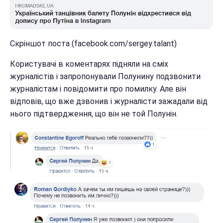
Скріншот поста (facebook.com/sergey.talant)
Користувачі в коментарях підняли на сміх
журналістів і запропонували Полунину подзвонити
журналістам і повідомити про помилку. Але він
відповів, що вже дзвонив і журналісти зажадали від
нього підтвердження, що він не той Полунін.