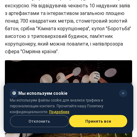
екскурсію. На відвідувачів чекають 10 надувних залів
з артефактами та інтерактивом загальною площею
понад 700 квадратних метрів, стометровий золотий
батон, срібна "Кімната корупціонера", купол "Боротьба"
висотою з триповерховий будинок, пам’ятник
корупціонеру, який можна повалити, і напівпрозора
сфера "Омріяна країна”.
🍪
Мы используем cookie
✕
Мы используем файлы cookie для анализа трафика и
персонализации контента. Прочитайте нашу Политику
конфиденциальности.
Подробнее
Отклонить
Принять все