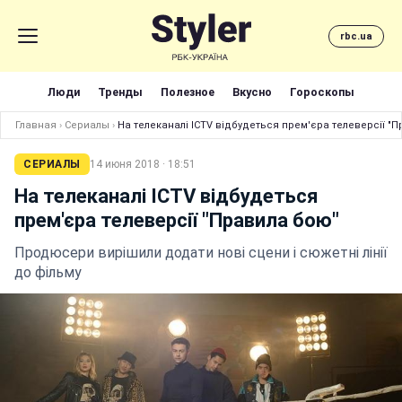
rbc.ua
Люди
Тренды
Полезное
Вкусно
Гороскопы
Главная
›
Сериалы
›
На телеканалі ICTV відбудеться прем'єра телеверсії "
СЕРИАЛЫ
14 июня 2018 · 18:51
На телеканалі ICTV відбудеться
прем'єра телеверсії "Правила бою"
Продюсери вирішили додати нові сцени і сюжетні лінії
до фільму