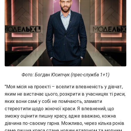
Фото: Богдан Юсипчук (прес-служба 1+1)
"Моя місія на проекті – вселити впевненість у дівчат,
яким не вистачає цього, розкрити в учасницях ті риси,
яких вони самі у собі не помічають, зламати
стереотипи щодо жіночої краси. Я впевнений, що
зможу оцінити пишну красу, адже вважаю, кожна
дівчина по-своєму гарна. Можливо, через кілька років
саме пишна краса стане новим еталоном та модним