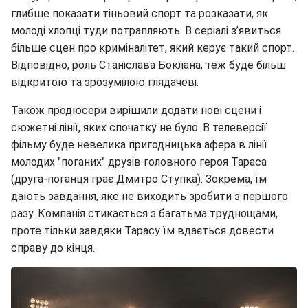
глибше показати тіньовий спорт та розказати, як
молоді хлопці туди потрапляють. В серіалі з’явиться
більше сцен про криміналітет, який керує такий спорт.
Відповідно, роль Станіслава Боклана, теж буде більш
відкритою та зрозумілою глядачеві.
Також продюсери вирішили додати нові сцени і
сюжетні лінії, яких спочатку не було. В телеверсії
фільму буде невелика пригодницька афера в лінії
молодих "поганих" друзів головного героя Тараса
(друга-поганця грає Дмитро Ступка). Зокрема, їм
дають завдання, яке не виходить зробити з першого
разу. Компанія стикається з багатьма труднощами,
проте тільки завдяки Тарасу їм вдається довести
справу до кінця.