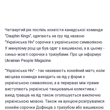
Четвертий рік поспіль хокеїсти канадської команди
"Dauphin Kings", одягають на гру під назвою
"Українська Ніч" сорочки з українською символікою.
У минулому році це був одяг з вишивкою, а в цьому -
синьо-жовті сорочки з тризубами. Про це інформує
Ukrainian People Magazine.
"Українська Ніч" - так називають хокейний матч, коли
місцева команда виходить на лід у формі з
українською символікою, а в перервах між іграми
виступають українські танцювальні колективи, і
вихід гравців на лід також оголошується виключно
українською мовою. Також на аукціоні розігрувалися
хокейні сорочки Дофінців з тризубом або вишивкою.