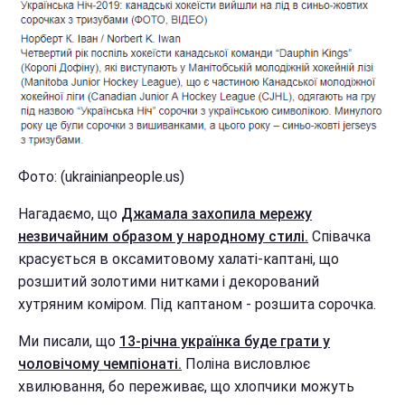
Фото: (ukrainianpeople.us)
Нагадаємо, що
Джамала захопила мережу
незвичайним образом у народному стилі.
Співачка
красується в оксамитовому халаті-каптані, що
розшитий золотими нитками і декорований
хутряним коміром. Під каптаном - розшита сорочка.
Ми писали, що
13-річна українка буде грати у
чоловічому чемпіонаті.
Поліна висловлює
хвилювання, бо переживає, що хлопчики можуть