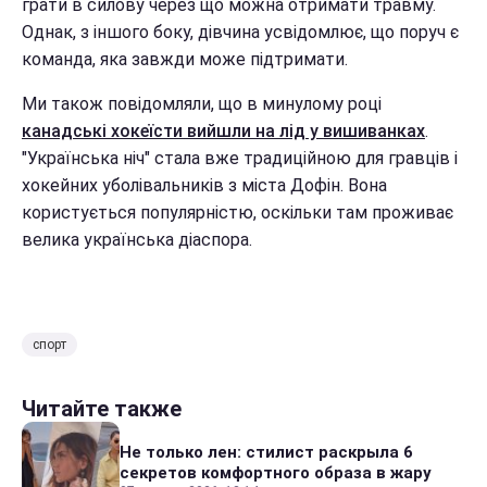
грати в силову через що можна отримати травму.
Однак, з іншого боку, дівчина усвідомлює, що поруч є
команда, яка завжди може підтримати.
Ми також повідомляли, що в минулому році
канадські хокеїсти вийшли на лід у вишиванках
.
"Українська ніч" стала вже традиційною для гравців і
хокейних уболівальників з міста Дофін. Вона
користується популярністю, оскільки там проживає
велика українська діаспора.
спорт
Читайте также
Не только лен: стилист раскрыла 6
секретов комфортного образа в жару