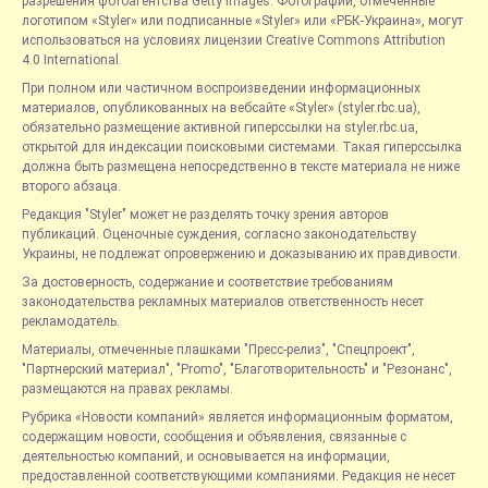
разрешения фотоагентства Getty Images. Фотографии, отмеченные
логотипом «Styler» или подписанные «Styler» или «РБК-Украина», могут
использоваться на условиях лицензии Creative Commons Attribution
4.0 International.
При полном или частичном воспроизведении информационных
материалов, опубликованных на вебсайте «Styler» (styler.rbc.ua),
обязательно размещение активной гиперссылки на styler.rbc.ua,
открытой для индексации поисковыми системами. Такая гиперссылка
должна быть размещена непосредственно в тексте материала не ниже
второго абзаца.
Редакция "Styler" может не разделять точку зрения авторов
публикаций. Оценочные суждения, согласно законодательству
Украины, не подлежат опровержению и доказыванию их правдивости.
За достоверность, содержание и соответствие требованиям
законодательства рекламных материалов ответственность несет
рекламодатель.
Материалы, отмеченные плашками "Пресс-релиз", "Спецпроект",
"Партнерский материал", "Promo", "Благотворительность" и "Резонанс",
размещаются на правах рекламы.
Рубрика «Новости компаний» является информационным форматом,
содержащим новости, сообщения и объявления, связанные с
деятельностью компаний, и основывается на информации,
предоставленной соответствующими компаниями. Редакция не несет