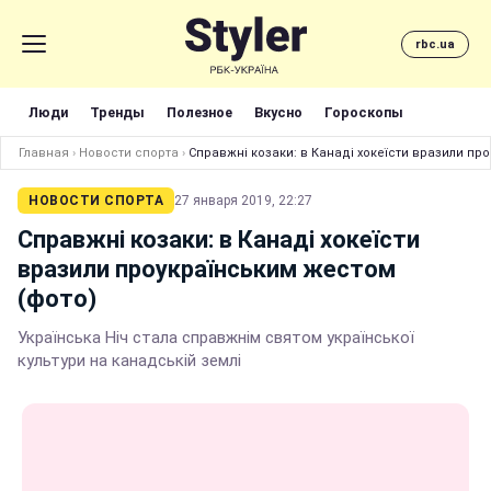
rbc.ua
Люди
Тренды
Полезное
Вкусно
Гороскопы
Главная
›
Новости спорта
›
Справжні козаки: в Канаді хокеїсти вразили пр
НОВОСТИ СПОРТА
27 января 2019, 22:27
Справжні козаки: в Канаді хокеїсти
вразили проукраїнським жестом
(фото)
Українська Ніч стала справжнім святом української
культури на канадській землі