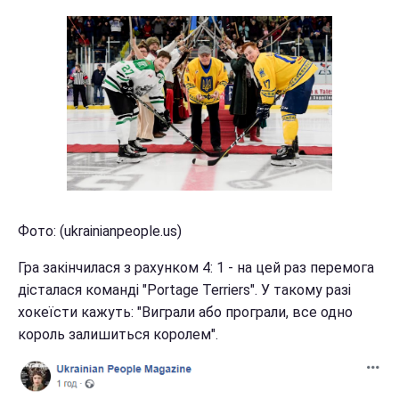
Фото: (ukrainianpeople.us)
Гра закінчилася з рахунком 4: 1 - на цей раз перемога
дісталася команді "Portage Terriers". У такому разі
хокеїсти кажуть: "Виграли або програли, все одно
король залишиться королем".