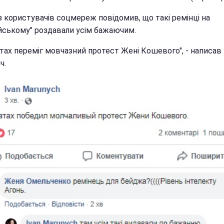
з користувачів соцмереж повідомив, що такі ремінці на
ійському" роздавали усім бажаючим.
тах переміг мовчазний протест Жені Кошевого", - написав 
ч.