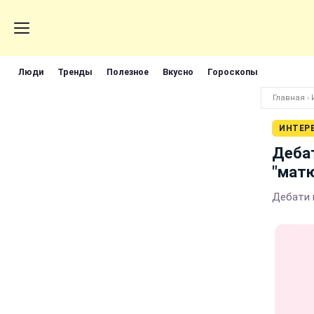
Люди
Тренды
Полезное
Вкусно
Гороскопы
Главная
›
ИНТЕР
Дебат
"мат
Дебати 