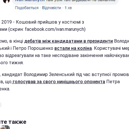
 2019 - Кошовий прийшов у костюмі з
ми (скрин: facebook.com/ivan.marunych)
мо, в кінці
дебатів між кандидатами в президенти
Волод
ький і Петро Порошенко
встали на коліна
. Користувачі ме
о відреагували на таке несподіване закінчення найочікува
ього тижня.
і, кандидат Володимир Зеленський під час вступної промо
в, що
голосував за свого нинішнього опонента
Петра
нка.
йте также