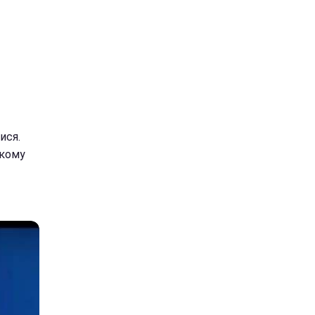
ися.
акому