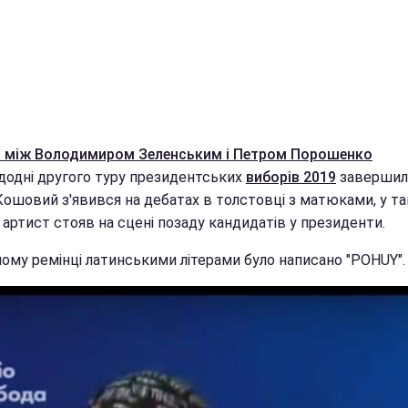
 між Володимиром Зеленським і Петром Порошенко
додні другого туру президентських
виборів 2019
завершил
Кошовий з'явився на дебатах в толстовці з матюками, у т
 артист стояв на сцені позаду кандидатів у президенти.
ному ремінці латинськими літерами було написано "POHUY".