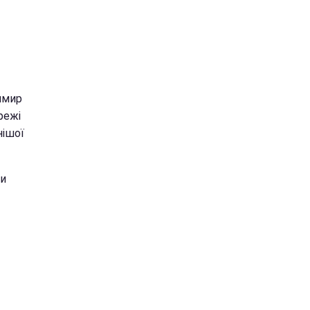
имир
режі
нішої
ви