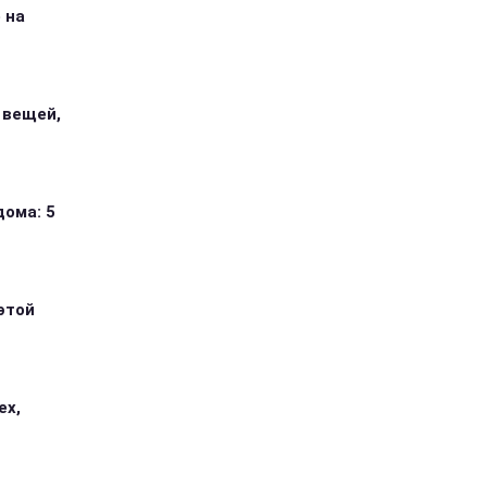
 на
 вещей,
дома: 5
этой
ех,