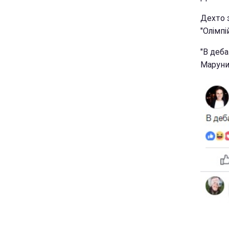
Дехто 
"Олімп
"В деба
Маруни