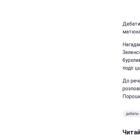
Дебати
матюка
Нагадає
Зеленс
бурхлив
події ц
До реч
розпові
Пороше
дебаты
Чита