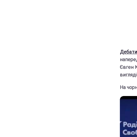
Дебати
напере
Євген 
вигляді
На чор