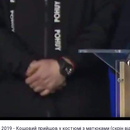
 2019 - Кошовий прийшов у костюмі з матюками (скрін ві