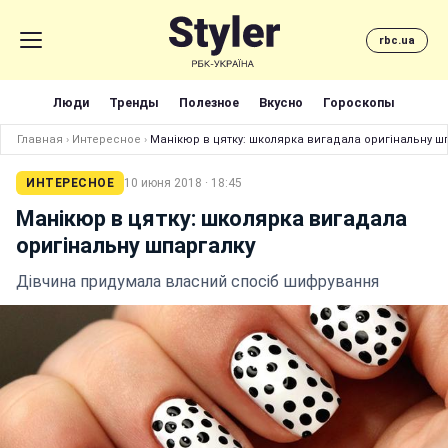
rbc.ua
Люди
Тренды
Полезное
Вкусно
Гороскопы
Главная
›
Интересное
›
Манікюр в цятку: школярка вигадала оригінальну ш
ИНТЕРЕСНОЕ
10 июня 2018 · 18:45
Манікюр в цятку: школярка вигадала
оригінальну шпаргалку
Дівчина придумала власний спосіб шифрування