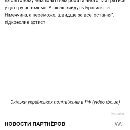
на світовому чемпіонаті нам робити нічого. Ми гратися
у цю гру не вміємо. У фінал вийдуть Бразилія та
Німеччина, а переможе, швидше за все, остання", -
підкреслив артист.
Скільки українських політв'язнів в РФ (video.rbc.ua)