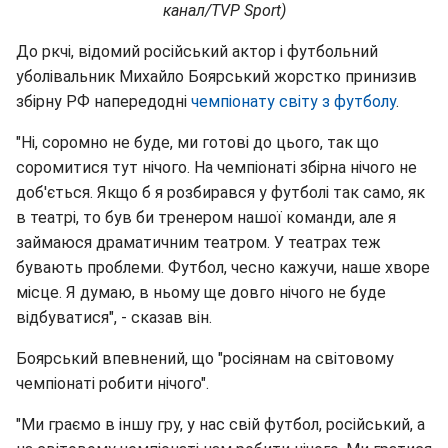
канал/TVP Sport)
До ркчі, відомий російський актор і футбольний
уболівальник Михайло Боярський жорстко принизив
збірну РФ напередодні
чемпіонату світу з футболу
.
"Ні, соромно не буде, ми готові до цього, так що
соромитися тут нічого. На чемпіонаті збірна нічого не
доб'ється. Якщо б я розбирався у футболі так само, як
в театрі, то був би тренером нашої команди, але я
займаюся драматичним театром. У театрах теж
бувають проблеми. Футбол, чесно кажучи, наше хворе
місце. Я думаю, в ньому ще довго нічого не буде
відбуватися", - сказав він.
Боярський впевнений, що "росіянам на світовому
чемпіонаті робити нічого".
"Ми граємо в іншу гру, у нас свій футбол, російський, а