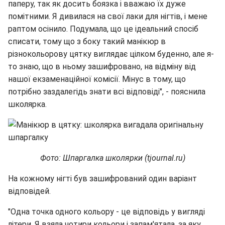
паперу, так як досить боязка і вважаю їх дуже
помітними. Я дивилася на свої лаки для нігтів, і мене
раптом осінило. Подумала, що це ідеальний спосіб
списати, тому що з боку такий манікюр в
різнокольорову цятку виглядає цілком буденно, але я-
то знаю, що в ньому зашифровано, на відміну від
нашої екзаменаційної комісії. Мінус в тому, що
потрібно заздалегідь знати всі відповіді", - пояснила
школярка.
Фото: Шпаргалка школярки (tjournal.ru)
На кожному нігті був зашифрований один варіант
відповідей.
"Одна точка одного кольору - це відповідь у вигляді
літери. Я взяла чотири кольори і запам'ятала, за яку