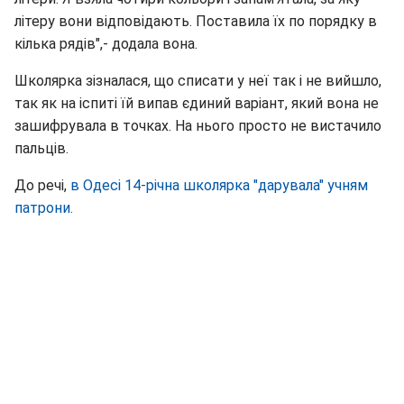
літеру вони відповідають. Поставила їх по порядку в
кілька рядів",- додала вона.
Школярка зізналася, що списати у неї так і не вийшло,
так як на іспиті їй випав єдиний варіант, який вона не
зашифрувала в точках. На нього просто не вистачило
пальців.
До речі,
в Одесі 14-річна школярка "дарувала" учням
патрони.