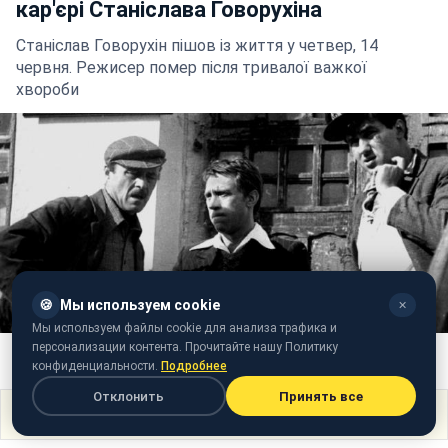
кар'єрі Станіслава Говорухіна
Станіслав Говорухін пішов із життя у четвер, 14
червня. Режисер помер після тривалої важкої
хвороби
🍪
Мы используем cookie
✕
Мы используем файлы cookie для анализа трафика и
персонализации контента. Прочитайте нашу Политику
На зйомках серіалу "Місце зустрічі змінити не можна"
(twitter.com/channelone_rus)
конфиденциальности.
Подробнее
Отклонить
Принять все
Поделиться