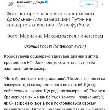
Скріншот поста (twitter.com/tvrain)
Користувачів соцмережі здивував дивний вигляд
президента РФ. Вони припускають, що Путін або
задоволений чи замерз.
"Його бронежилетом придавило"; "По мені так він ні на
замерзлого, ні на задоволеного не схожий. Що під
себе сходив - схоже. Що радісно замерз – ні"; "Знову в
бронежилет-як же він боїться замаху! І правильно"; "І,
як би за іронією, все в позі поклоняються своєму
повелителеві. Від того і задоволений такий...", - пишуть