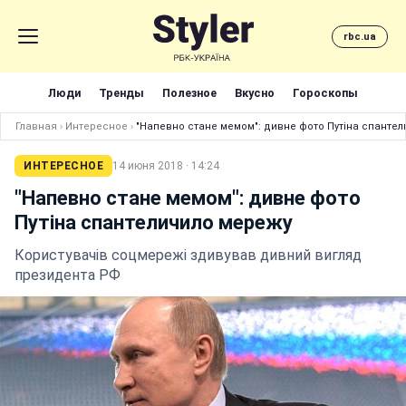
rbc.ua
Люди
Тренды
Полезное
Вкусно
Гороскопы
Главная
›
Интересное
›
"Напевно стане мемом": дивне фото Путіна спанте
ИНТЕРЕСНОЕ
14 июня 2018 · 14:24
"Напевно стане мемом": дивне фото
Путіна спантеличило мережу
Користувачів соцмережі здивував дивний вигляд
президента РФ