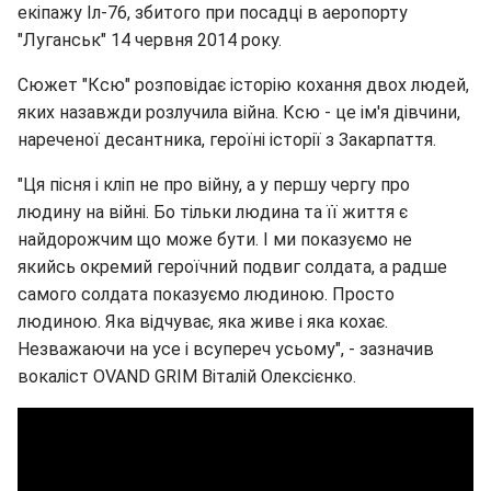
екіпажу Іл-76, збитого при посадці в аеропорту
"Луганськ" 14 червня 2014 року.
Сюжет "Ксю" розповідає історію кохання двох людей,
яких назавжди розлучила війна. Ксю - це ім'я дівчини,
нареченої десантника, героїні історії з Закарпаття.
"Ця пісня і кліп не про війну, а у першу чергу про
людину на війні. Бо тільки людина та її життя є
найдорожчим що може бути. І ми показуємо не
якийсь окремий героїчний подвиг солдата, а радше
самого солдата показуємо людиною. Просто
людиною. Яка відчуває, яка живе і яка кохає.
Незважаючи на усе і всупереч усьому", - зазначив
вокаліст OVAND GRIM Віталій Олексієнко.