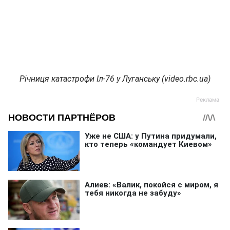
Річниця катастрофи Іл-76 у Луганську (video.rbc.ua)