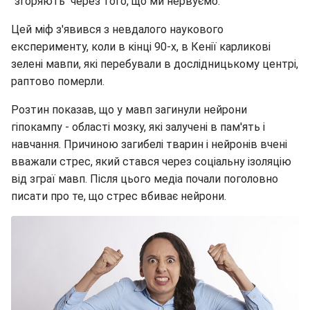
"згоряють" через того, що ми нервуємо.
Цей міф з'явився з невдалого наукового
експерименту, коли в кінці 90-х, в Кенії карликові
зелені мавпи, які перебували в дослідницькому центрі,
раптово померли.
Розтин показав, що у мавп загинули нейрони
гіпокампу - області мозку, які залучені в пам'ять і
навчання. Причиною загибелі тварин і нейронів вчені
вважали стрес, який стався через соціальну ізоляцію
від зграї мавп. Після цього медіа почали поголовно
писати про те, що стрес вбиває нейрони.