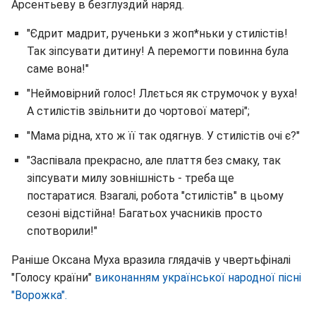
Арсентьеву в безглуздий наряд.
"Єдрит мадрит, рученьки з жоп*ньки у стилістів!
Так зіпсувати дитину! А перемогти повинна була
саме вона!"
"Неймовірний голос! Ллється як струмочок у вуха!
А стилістів звільнити до чортової матері";
"Мама рідна, хто ж її так одягнув. У стилістів очі є?"
"Заспівала прекрасно, але плаття без смаку, так
зіпсувати милу зовнішність - треба ще
постаратися. Взагалі, робота "стилістів" в цьому
сезоні відстійна! Багатьох учасників просто
спотворили!"
Раніше Оксана Муха вразила глядачів у чвертьфіналі
"Голосу країни"
виконанням української народної пісні
"Ворожка".