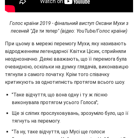
Голос країни 2019 - фінальний виступ Оксани Мухи з
песеней "Де ти тепер" (відео: YouTube/Голос країни)
При цьому в мережі перемогу Мухи, яку називають
відродженням легендарної Квітки Цісик, сприйняли
неоднозначно. Деякі вважають, що її перемога була
очевидною, оскільки на думку глядачів, виконавицю
тягнули з самого початку. Крім того співачку
критикують за однотипність протягом всього шоу.
"Таке відчуття, що вона одну і ту ж пісню
виконувала протягом усього Голоса";
Ще зі сліпих прослуховувань, зрозуміло було, що її
тягнуть на перемогу.
"Та ну, таке відчуття, що Мусі ще голоси