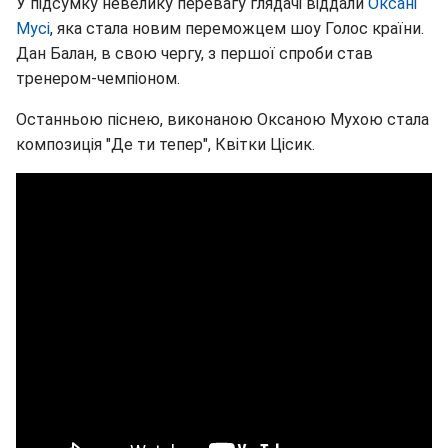
У підсумку невелику перевагу глядачі віддали
Оксані
Мусі
, яка стала новим переможцем шоу Голос країни.
Дан Балан, в свою чергу, з першої спроби став
тренером-чемпіоном.
Останньою піснею, виконаною Оксаною Мухою стала
композиція "Де ти тепер", Квітки Цісик.