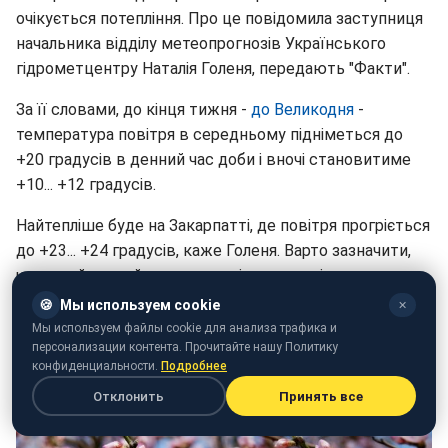
очікується потепління. Про це повідомила заступниця
начальника відділу метеопрогнозів Українського
гідрометцентру Наталія Голеня, передають "Факти".
За її словами, до кінця тижня -
до Великодня
-
температура повітря в середньому підніметься до
+20 градусів в денний час доби і вночі становитиме
+10... +12 градусів.
Найтепліше буде на Закарпатті, де повітря прогріється
до +23... +24 градусів, каже Голеня. Варто зазначити,
що такий теплий прогноз хоч і є довгоочікуваним, але
все таки несподіваним для багатьох, адже зазвичай
🍪
Мы используем cookie
✕
перед святом Великодня температура повітря
Мы используем файлы cookie для анализа трафика и
персонализации контента. Прочитайте нашу Политику
знижується, а погода псується.
конфиденциальности.
Подробнее
Отклонить
Принять все