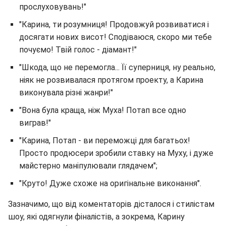
прослуховувань!"
"Карина, ти розумниця! Продовжуй розвиватися і
досягати нових висот! Сподіваюся, скоро ми тебе
почуємо! Твій голос - діамант!"
"Шкода, що не перемогла... Її суперниця, ну реально,
ніяк не розвивалася протягом проекту, а Карина
виконувала різні жанри!"
"Вона була краща, ніж Муха! Потап все одно
виграв!"
"Карина, Потап - ви переможці для багатьох!
Просто продюсери зробили ставку на Муху, і дуже
майстерно маніпулювали глядачем";
"Круто! Дуже схоже на оригінальне виконання".
Зазначимо, що від коментаторів дісталося і стилістам
шоу, які одягнули фіналістів, а зокрема, Карину