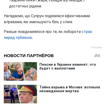
тваринні білки і жири, складні вуглеводи, і
достатньо рідини.
Нагадаємо, що Супрун поділилася ефективними
вправами, які зменшують біль у спині.
Раніше повідомлялося про те, як побороти
страх
перед публікою
.