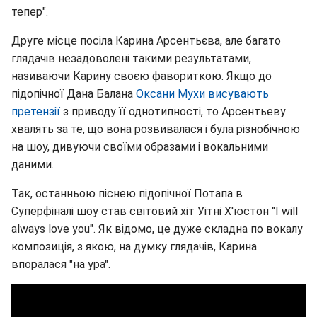
тепер".
Друге місце посіла Карина Арсентьєва, але багато
глядачів незадоволені такими результатами,
називаючи Карину своєю фавориткою. Якщо до
підопічної Дана Балана
Оксани Мухи висувають
претензії
з приводу її однотипності, то Арсентьеву
хвалять за те, що вона розвивалася і була різнобічною
на шоу, дивуючи своїми образами і вокальними
даними.
Так, останньою піснею підопічної Потапа в
Суперфіналі шоу став світовий хіт Уітні Х'юстон "I will
always love you". Як відомо, це дуже складна по вокалу
композиція, з якою, на думку глядачів, Карина
впоралася "на ура".