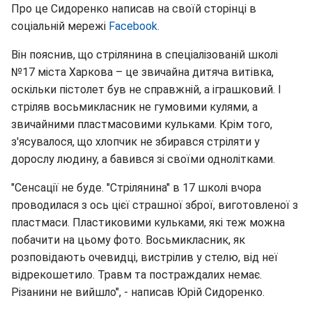
Про це Сидоренко написав на своїй сторінці в
соціальній мережі
Facebook.
Він пояснив, що стрілянина в спеціалізованій школі
№17 міста Харкова – це звичайна дитяча витівка,
оскільки пістолет був не справжній, а іграшковий. І
стріляв восьмикласник не гумовими кулями, а
звичайними пластмасовими кульками. Крім того,
з'ясувалося, що хлопчик не збирався стріляти у
дорослу людину, а бавився зі своїми однолітками.
"Сенсації не буде. "Стрілянина" в 17 школі вчора
проводилася з ось цієї страшної зброї, виготовленої з
пластмаси. Пластиковими кульками, які теж можна
побачити на цьому фото. Восьмикласник, як
розповідають очевидці, вистрілив у стелю, від неї
відрекошетило. Травм та постраждалих немає.
Різанини не вийшло", - написав Юрій Сидоренко.