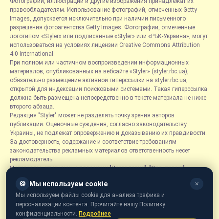
Фотографии, иллюстрации и другие изображения принадлежат их
правообладателям. Использование фотографий, отмеченных Getty
Images, допускается исключительно при наличии письменного
разрешения фотоагентства Getty Images. Фотографии, отмеченные
логотипом «Styler» или подписанные «Styler» или «РБК-Украина», могут
использоваться на условиях лицензии Creative Commons Attribution
4.0 International.
При полном или частичном воспроизведении информационных
материалов, опубликованных на вебсайте «Styler» (styler.rbc.ua),
обязательно размещение активной гиперссылки на styler.rbc.ua,
открытой для индексации поисковыми системами. Такая гиперссылка
должна быть размещена непосредственно в тексте материала не ниже
второго абзаца.
Редакция "Styler" может не разделять точку зрения авторов
публикаций. Оценочные суждения, согласно законодательству
Украины, не подлежат опровержению и доказыванию их правдивости.
За достоверность, содержание и соответствие требованиям
законодательства рекламных материалов ответственность несет
рекламодатель.
Материалы, отмеченные плашками "Пресс-релиз", "Спецпроект",
"Партнерский материал", "Promo", "Благотворительность" и "Резонанс",
🍪
Мы используем cookie
✕
размещаются на правах рекламы.
Рубрика «Новости компаний» является информационным форматом,
Мы используем файлы cookie для анализа трафика и
содержащим новости, сообщения и объявления, связанные с
персонализации контента. Прочитайте нашу Политику
деятельностью компаний, и основывается на информации,
конфиденциальности.
Подробнее