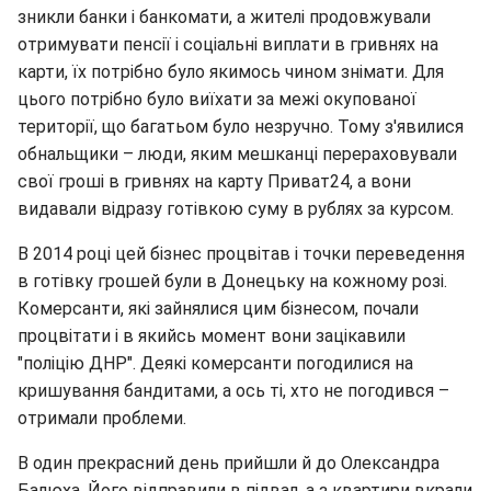
зникли банки і банкомати, а жителі продовжували
отримувати пенсії і соціальні виплати в гривнях на
карти, їх потрібно було якимось чином знімати. Для
цього потрібно було виїхати за межі окупованої
території, що багатьом було незручно. Тому з'явилися
обнальщики – люди, яким мешканці перераховували
свої гроші в гривнях на карту Приват24, а вони
видавали відразу готівкою суму в рублях за курсом.
В 2014 році цей бізнес процвітав і точки переведення
в готівку грошей були в Донецьку на кожному розі.
Комерсанти, які зайнялися цим бізнесом, почали
процвітати і в якийсь момент вони зацікавили
"поліцію ДНР". Деякі комерсанти погодилися на
кришування бандитами, а ось ті, хто не погодився –
отримали проблеми.
В один прекрасний день прийшли й до Олександра
Балюха. Його відправили в підвал, а з квартири вкрали