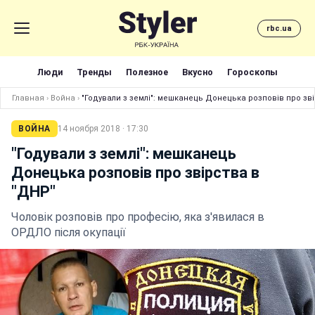
rbc.ua
Люди
Тренды
Полезное
Вкусно
Гороскопы
Главная
›
Война
›
"Годували з землі": мешканець Донецька розповів про зв
ВОЙНА
14 ноября 2018 · 17:30
"Годували з землі": мешканець
Донецька розповів про звірства в
"ДНР"
Чоловік розповів про професію, яка з'явилася в
ОРДЛО після окупації