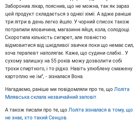
Заборонив лікар, пояснив, що не можна, так як зараз
цей продукт складається з однієї хімії. А адже раніше
три літри в день легко йшло. У чорний список також
потрапили яловичина, магазинні яйця, кола, солодощі.
Скоротила кількість сигарет, але повністю
відмовитися від шкідливої звички поки що немає сил,
хоча терапевт наполягає. Каже, що судини слабкі... У
сухому залишку на 55 років можу дозволити собі
трохи спиртного, і то рідко. Навіть улюблену смажену
картоплю не їм", - зізналася Вона.
Нагадаємо, раніше ми повідомляли про те, що
Лоліта
Мілявська склала незвичайний заповіт.
А також писали про те, що
Лоліта зізналася в тому, що
не знає, хто такий Сенцов.