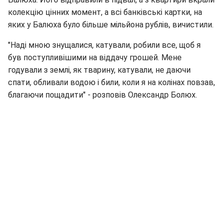
колекцію цінних момент, а всі банківські картки, на
яких у Балюха було більше мільйона рублів, вичистили.
"Наді мною знущалися, катували, робили все, щоб я
був поступливішими на віддачу грошей. Мене
годували з землі, як тварину, катували, не даючи
спати, обливали водою і били, коли я на колінах повзав,
благаючи пощадити" - розповів Олександр Болюх.