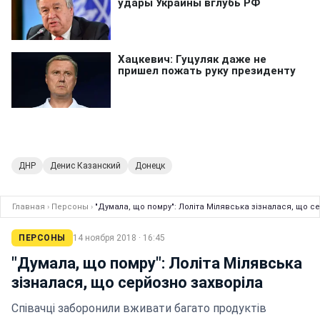
ДНР
Денис Казанский
Донецк
Главная
›
Персоны
›
"Думала, що помру": Лоліта Мілявська зізналася, що с
ПЕРСОНЫ
14 ноября 2018 · 16:45
"Думала, що помру": Лоліта Мілявська
зізналася, що серйозно захворіла
Співачці заборонили вживати багато продуктів