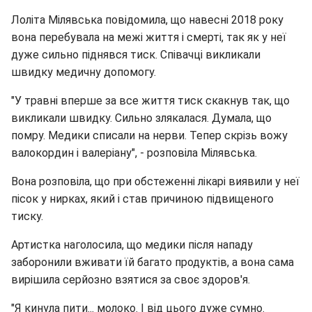
Лоліта Мілявська повідомила, що навесні 2018 року
вона перебувала на межі життя і смерті, так як у неї
дуже сильно піднявся тиск. Співачці викликали
швидку медичну допомогу.
"У травні вперше за все життя тиск скакнув так, що
викликали швидку. Сильно злякалася. Думала, що
помру. Медики списали на нерви. Тепер скрізь вожу
валокордин і валеріану", - розповіла Мілявська.
Вона розповіла, що при обстеженні лікарі виявили у неї
пісок у нирках, який і став причиною підвищеного
тиску.
Артистка наголосила, що медики після нападу
заборонили вживати їй багато продуктів, а вона сама
вирішила серйозно взятися за своє здоров'я.
"Я кинула пити... молоко. І від цього дуже сумно.