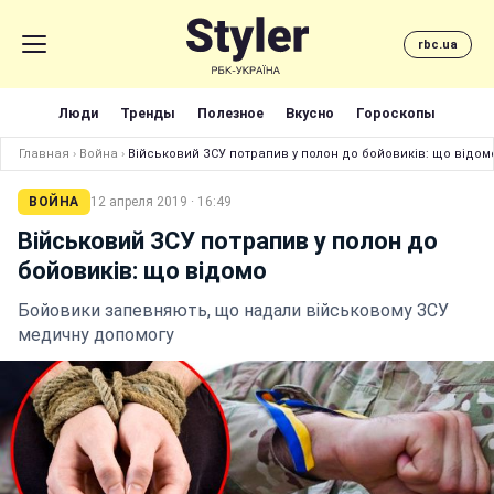
rbc.ua
Люди
Тренды
Полезное
Вкусно
Гороскопы
Главная
›
Война
›
Військовий ЗСУ потрапив у полон до бойовиків: що відом
ВОЙНА
12 апреля 2019 · 16:49
Військовий ЗСУ потрапив у полон до
бойовиків: що відомо
Бойовики запевняють, що надали військовому ЗСУ
медичну допомогу