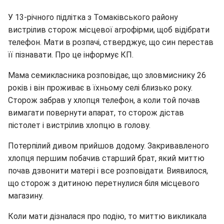
У 13-річного підлітка з Томаківського району
вистрілив сторож місцевої агрофірми, щоб відібрати
телефон. Мати в розпачі, стверджує, що син перестав
її пізнавати. Про це інформує КП.
Мама семикласника розповідає, що зловмиснику 26
років і він проживає в їхньому селі близько року.
Сторож забрав у хлопця телефон, а коли той почав
вимагати повернути апарат, то сторож дістав
пістолет і вистрілив хлопцю в голову.
Потерпілий дивом прийшов додому. Закривавленого
хлопця першим побачив старший брат, який миттю
почав дзвонити матері і все розповідати. Виявилося,
що сторож з дитиною перетнулися біля місцевого
магазину.
Коли мати дізналася про подію, то миттю викликала