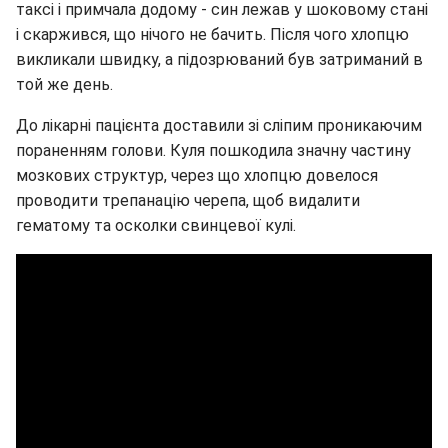
таксі і примчала додому - син лежав у шоковому стані
і скаржився, що нічого не бачить. Після чого хлопцю
викликали швидку, а підозрюваний був затриманий в
той же день.
До лікарні пацієнта доставили зі сліпим проникаючим
пораненням голови. Куля пошкодила значну частину
мозкових структур, через що хлопцю довелося
проводити трепанацію черепа, щоб видалити
гематому та осколки свинцевої кулі.