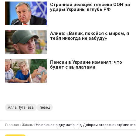
Алла Пугачева
певец
Главная
›
Жизнь
›
Не впізнає рідну матір: під Дніпром сторож вистрілив хл