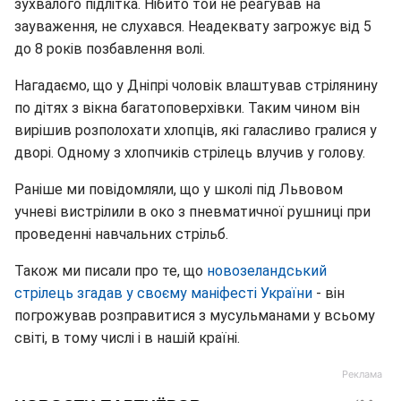
зухвалого підлітка. Нібито той не реагував на
зауваження, не слухався. Неадеквату загрожує від 5
до 8 років позбавлення волі.
Нагадаємо, що у Дніпрі чоловік влаштував стрілянину
по дітях з вікна багатоповерхівки. Таким чином він
вирішив розполохати хлопців, які галасливо гралися у
дворі. Одному з хлопчиків стрілець влучив у голову.
Раніше ми повідомляли, що у школі під Львовом
учневі вистрілили в око з пневматичної рушниці при
проведенні навчальних стрільб.
Також ми писали про те, що
новозеландський
стрілець згадав у своєму маніфесті України
- він
погрожував розправитися з мусульманами у всьому
світі, в тому числі і в нашій країні.