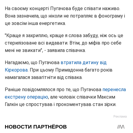
На своєму концерті Пугачова буде співати наживо.
Вона зазначила, що ніколи не потрапляє в фонограму і
це зовсім інша енергетика.
"Краще я захриплю, краще я слова забуду, ніж ось це
стерилізоване всі видавати. Втім, до міфів про себе
мені не звикати", - заявила співачка.
Нагадаємо, що Пугачова
втратила дитину від
Кіркорова
. При цьому Примадонна багато років
намагалася завагітніти від співака.
Раніше повідомлялося про те, що Пугачова
перенесла
екстрену операцію
, але чоловік співачки Максим
Галкін це спростував і прокоментував стан зірки.