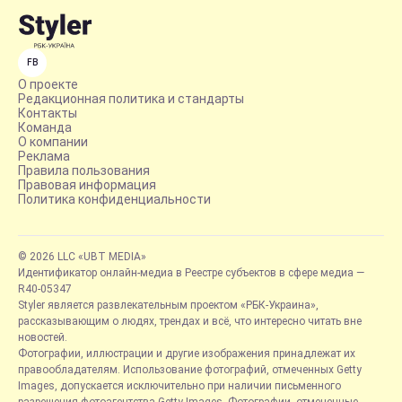
FB
О проекте
Редакционная политика и стандарты
Контакты
Команда
О компании
Реклама
Правила пользования
Правовая информация
Политика конфиденциальности
© 2026 LLC «UBT MEDIA»
Идентификатор онлайн-медиа в Реестре субъектов в сфере медиа —
R40-05347
Styler является развлекательным проектом «РБК-Украина»,
рассказывающим о людях, трендах и всё, что интересно читать вне
новостей.
Фотографии, иллюстрации и другие изображения принадлежат их
правообладателям. Использование фотографий, отмеченных Getty
Images, допускается исключительно при наличии письменного
разрешения фотоагентства Getty Images. Фотографии, отмеченные