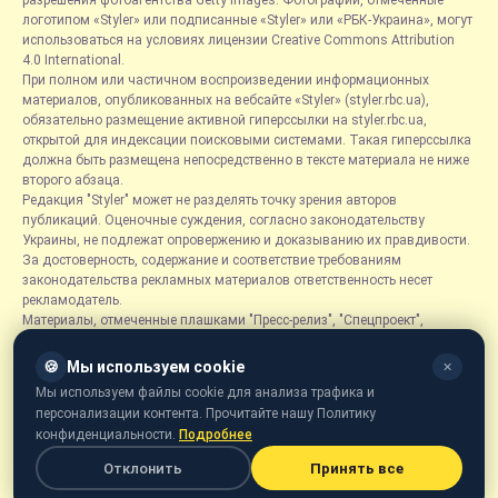
логотипом «Styler» или подписанные «Styler» или «РБК-Украина», могут
использоваться на условиях лицензии Creative Commons Attribution
4.0 International.
При полном или частичном воспроизведении информационных
материалов, опубликованных на вебсайте «Styler» (styler.rbc.ua),
обязательно размещение активной гиперссылки на styler.rbc.ua,
открытой для индексации поисковыми системами. Такая гиперссылка
должна быть размещена непосредственно в тексте материала не ниже
второго абзаца.
Редакция "Styler" может не разделять точку зрения авторов
публикаций. Оценочные суждения, согласно законодательству
Украины, не подлежат опровержению и доказыванию их правдивости.
За достоверность, содержание и соответствие требованиям
законодательства рекламных материалов ответственность несет
рекламодатель.
Материалы, отмеченные плашками "Пресс-релиз", "Спецпроект",
"Партнерский материал", "Promo", "Благотворительность" и "Резонанс",
размещаются на правах рекламы.
🍪
Мы используем cookie
✕
Рубрика «Новости компаний» является информационным форматом,
Мы используем файлы cookie для анализа трафика и
содержащим новости, сообщения и объявления, связанные с
персонализации контента. Прочитайте нашу Политику
деятельностью компаний, и основывается на информации,
конфиденциальности.
Подробнее
предоставленной соответствующими компаниями. Редакция не несет
ответственности за достоверность такой информации.
Отклонить
Принять все
Онлайн-медиа «Styler» предназначено для лиц от 21 года.