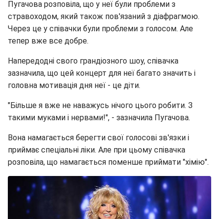
Пугачова розповіла, що у неї були проблеми з
стравоходом, який також пов'язаний з діафрагмою.
Через це у співачки були проблеми з голосом. Але
тепер вже все добре.
Напередодні свого грандіозного шоу, співачка
зазначила, що цей концерт для неї багато значить і
головна мотивація дня неї - це діти.
"Більше я вже не наважусь нічого цього робити. З
такими муками і нервами!", - зазначила Пугачова.
Вона намагається берегти свої голосові зв'язки і
приймає спеціальні ліки. Але при цьому співачка
розповіла, що намагається поменше приймати "хімію".