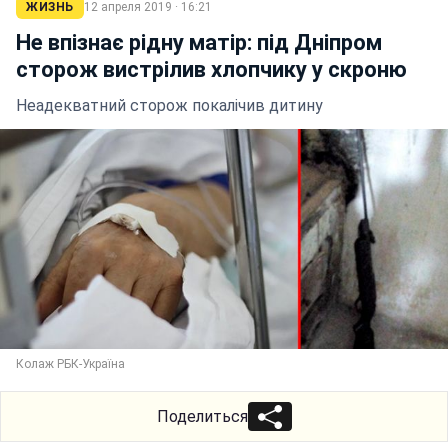
ЖИЗНЬ
12 апреля 2019 · 16:21
Не впізнає рідну матір: під Дніпром
сторож вистрілив хлопчику у скроню
Неадекватний сторож покалічив дитину
Колаж РБК-Україна
Поделиться