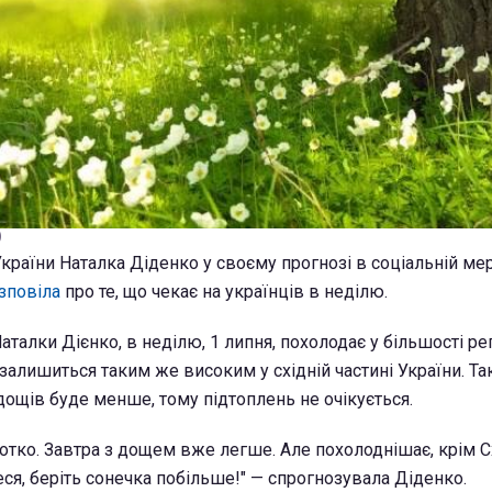
)
країни Наталка Діденко у своєму прогнозі в соціальній ме
зповіла
про те, що чекає на українців в неділю.
аталки Дієнко, в неділю, 1 липня, похолодає у більшості ре
 залишиться таким же високим у східній частині України. Та
дощів буде менше, тому підтоплень не очікується.
ротко. Завтра з дощем вже легше. Але похолоднішає, крім С
еся, беріть сонечка побільше!" — спрогнозувала Діденко.