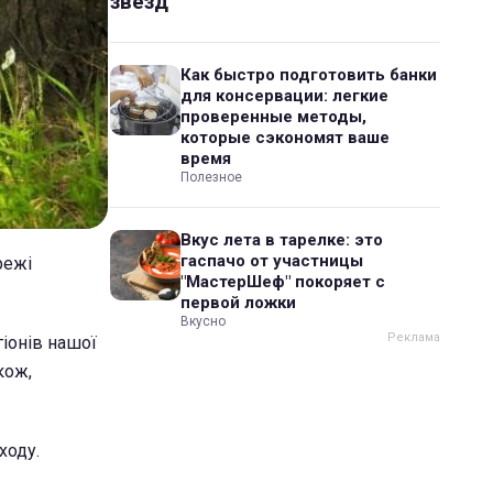
звезд
Как быстро подготовить банки
для консервации: легкие
проверенные методы,
которые сэкономят ваше
время
Полезное
Вкус лета в тарелке: это
гаспачо от участницы
режі
"МастерШеф" покоряет с
первой ложки
Вкусно
гіонів нашої
кож,
ходу.