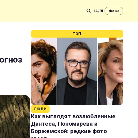
UA
/
RU
rbc.ua
ТОП
рогноз
ЛЮДИ
Как выглядят возлюбленные
Дантеса, Пономарева и
Боржемской: редкие фото