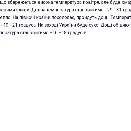
 що збережеться висока температура повітря, але буде хма
місцями зливи. Денна температура становитиме +29 +31 град
епло. На півночі країни похолодає, пройдуть дощі. Темпера
+19 +21 градуса. На заході України буде сухо. Дощі обіцяю
пература становитиме +16 +18 градусів.