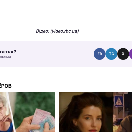
Відео: (
video.rbc.ua)
татья?
FB
TG
X
узьями