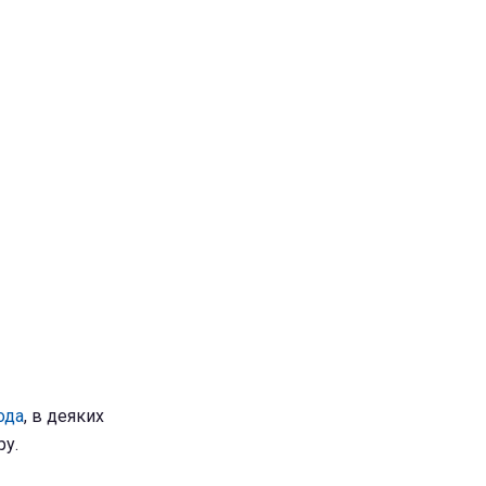
ода
, в деяких
ру.