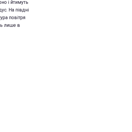
рно і йтимуть
ус. На півдні
тура повітря
ть лише в