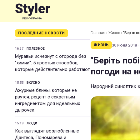
Главная
›
Жизнь
›
"Беріть 
ПОСЛЕДНИЕ НОВОСТИ
30 июня 2018 ·
ЖИЗНЬ
16:37
ПОЛЕЗНОЕ
Муравьи исчезнут с огорода без
"Беріть поб
"химии": 5 простых способов,
погоди на 
которые действительно работают
15:55
ВКУСНО
Народний синоптик к
Ажурные блины, которые не
рвутся: рецепт с секретным
ингредиентом для идеальных
дырочек
15:19
ЛЮДИ
Как выглядят возлюбленные
Дантеса, Пономарева и