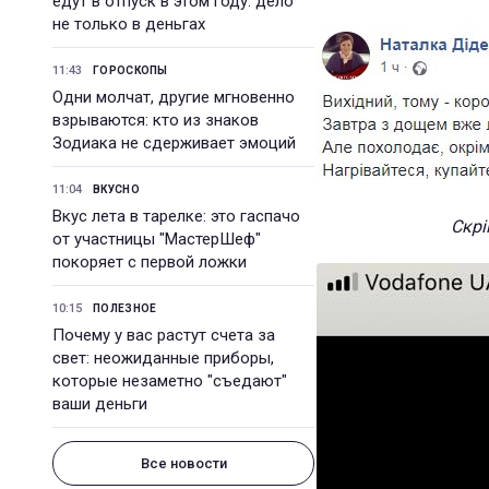
едут в отпуск в этом году: дело
не только в деньгах
11:43
ГОРОСКОПЫ
Одни молчат, другие мгновенно
взрываются: кто из знаков
Зодиака не сдерживает эмоций
11:04
ВКУСНО
Вкус лета в тарелке: это гаспачо
Скрі
от участницы "МастерШеф"
покоряет с первой ложки
10:15
ПОЛЕЗНОЕ
Почему у вас растут счета за
свет: неожиданные приборы,
которые незаметно "съедают"
ваши деньги
Все новости