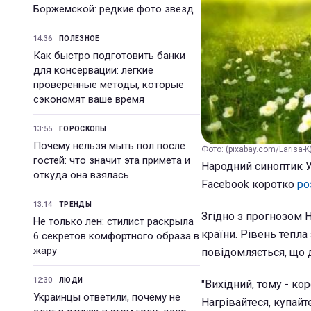
Боржемской: редкие фото звезд
14:36
ПОЛЕЗНОЕ
Как быстро подготовить банки
для консервации: легкие
проверенные методы, которые
сэкономят ваше время
13:55
ГОРОСКОПЫ
Почему нельзя мыть пол после
Фото: (pixabay.com/Larisa-K
гостей: что значит эта примета и
Народний синоптик У
откуда она взялась
Facebook коротко
ро
13:14
ТРЕНДЫ
Згідно з прогнозом Н
Не только лен: стилист раскрыла
країни. Рівень тепла
6 секретов комфортного образа в
жару
повідомляється, що 
12:30
ЛЮДИ
"Вихідний, тому - ко
Украинцы ответили, почему не
Нагрівайтеся, купайт