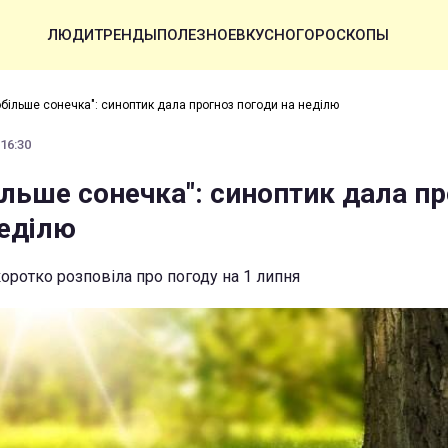
ЛЮДИ
ТРЕНДЫ
ПОЛЕЗНОЕ
ВКУСНО
ГОРОСКОПЫ
побільше сонечка": синоптик дала прогноз погоди на неділю
 16:30
ільше сонечка": синоптик дала п
неділю
оротко розповіла про погоду на 1 липня