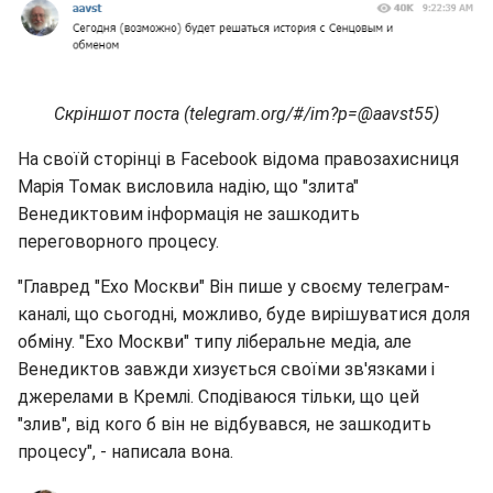
Скріншот поста (telegram.org/#/im?p=@aavst55)
На своїй сторінці в Facebook відома правозахисниця
Марія Томак висловила надію, що "злита"
Венедиктовим інформація не зашкодить
переговорного процесу.
"Главред "Ехо Москви" Він пише у своєму телеграм-
каналі, що сьогодні, можливо, буде вирішуватися доля
обміну. "Ехо Москви" типу ліберальне медіа, але
Венедиктов завжди хизується своїми зв'язками і
джерелами в Кремлі. Сподіваюся тільки, що цей
"злив", від кого б він не відбувався, не зашкодить
процесу", - написала вона.