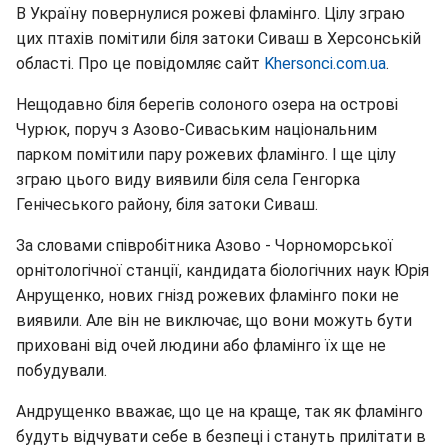
В Україну повернулися рожеві фламінго. Цілу зграю
цих птахів помітили біля затоки Сиваш в Херсонській
області. Про це повідомляє сайт
Khersonci.com.ua
.
Нещодавно біля берегів солоного озера на острові
Чурюк, поруч з Азово-Сиваським національним
парком помітили пару рожевих фламінго. І ще цілу
зграю цього виду виявили біля села Генгорка
Генічеського району, біля затоки Сиваш.
За словами співробітника Азово - Чорноморської
орнітологічної станції, кандидата біологічних наук Юрія
Анрущенко, нових гнізд рожевих фламінго поки не
виявили. Але він не виключає, що вони можуть бути
приховані від очей людини або фламінго їх ще не
побудували.
Андрущенко вважає, що це на краще, так як фламінго
будуть відчувати себе в безпеці і стануть прилітати в