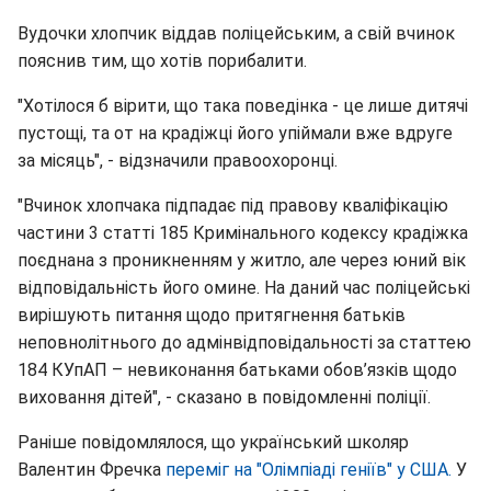
Вудочки хлопчик віддав поліцейським, а свій вчинок
пояснив тим, що хотів порибалити.
"Хотілося б вірити, що така поведінка - це лише дитячі
пустощі, та от на крадіжці його упіймали вже вдруге
за місяць", - відзначили правоохоронці.
"Вчинок хлопчака підпадає під правову кваліфікацію
частини 3 статті 185 Кримінального кодексу крадіжка
поєднана з проникненням у житло, але через юний вік
відповідальність його омине. На даний час поліцейські
вирішують питання щодо притягнення батьків
неповнолітнього до адмінвідповідальності за статтею
184 КУпАП – невиконання батьками обов’язків щодо
виховання дітей", - сказано в повідомленні поліції.
Раніше повідомлялося, що український школяр
Валентин Фречка
переміг на "Олімпіаді геніїв" у США.
У