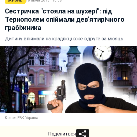
ЖИЗНЬ
18 июня 2018 · 16:58
Сестричка "стояла на шухері": під
Тернополем спіймали дев'ятирічного
грабіжника
Дитину впіймали на крадіжці вже вдруге за місяць
Колаж РБК-Україна
Поделиться