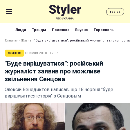
rbc.ua
Люди
Тренды
Полезное
Вкусно
Гороскопы
Главная
›
Жизнь
›
"Буде вирішуватися": російський журналіст заявив про 
ЖИЗНЬ
18 июня 2018 · 17:36
"Буде вирішуватися": російський
журналіст заявив про можливе
звільнення Сенцова
Олексій Венедиктов написав, що 18 червня "буде
вирішуватися історія" з Сенцовым