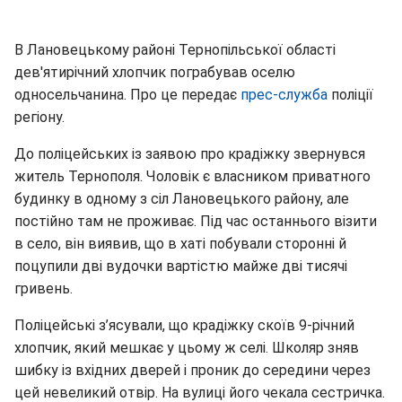
В Лановецькому районі Тернопільської області
дев'ятирічний хлопчик пограбував оселю
односельчанина. Про це передає
прес-служба
поліції
регіону.
До поліцейських із заявою про крадіжку звернувся
житель Тернополя. Чоловік є власником приватного
будинку в одному з сіл Лановецького району, але
постійно там не проживає. Під час останнього візити
в село, він виявив, що в хаті побували сторонні й
поцупили дві вудочки вартістю майже дві тисячі
гривень.
Поліцейські з’ясували, що крадіжку скоїв 9-річний
хлопчик, який мешкає у цьому ж селі. Школяр зняв
шибку із вхідних дверей і проник до середини через
цей невеликий отвір. На вулиці його чекала сестричка.