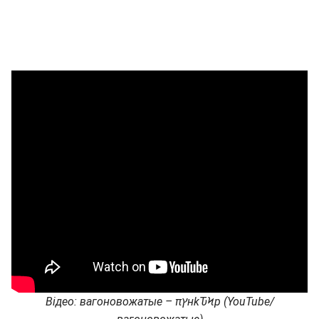
Відео: вагоновожатые –
π
ץ
н
kԎϞ
р
(
YouTube
/