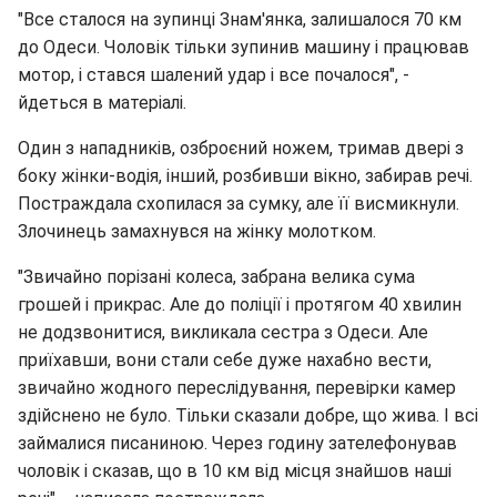
"Все сталося на зупинці Знам'янка, залишалося 70 км
до Одеси. Чоловік тільки зупинив машину і працював
мотор, і стався шалений удар і все почалося", -
йдеться в матеріалі.
Один з нападників, озброєний ножем, тримав двері з
боку жінки-водія, інший, розбивши вікно, забирав речі.
Постраждала схопилася за сумку, але її висмикнули.
Злочинець замахнувся на жінку молотком.
"Звичайно порізані колеса, забрана велика сума
грошей і прикрас. Але до поліції і протягом 40 хвилин
не додзвонитися, викликала сестра з Одеси. Але
приїхавши, вони стали себе дуже нахабно вести,
звичайно жодного переслідування, перевірки камер
здійснено не було. Тільки сказали добре, що жива. І всі
займалися писаниною. Через годину зателефонував
чоловік і сказав, що в 10 км від місця знайшов наші