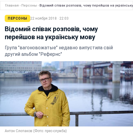
Главная
›
Персоны
›
Відомий співак розповів, чому перейшов на українську
ПЕРСОНЫ
22 ноября 2018 · 22:03
Відомий співак розповів, чому
перейшов на українську мову
Група "вагоновожатые" недавно випустила свій
другий альбом "Рефернс"
Антон Слєпаков (Фото: прес-служба)