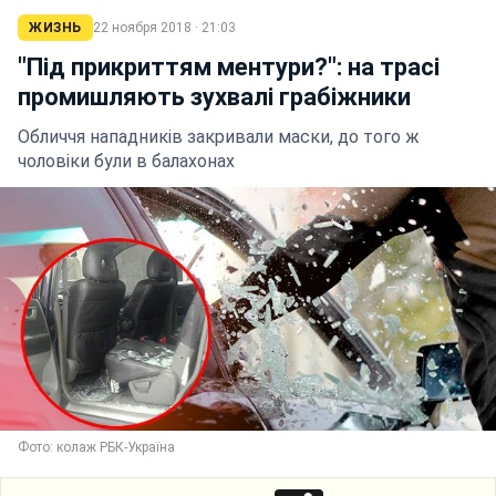
ЖИЗНЬ
22 ноября 2018 · 21:03
"Під прикриттям ментури?": на трасі
промишляють зухвалі грабіжники
Обличчя нападників закривали маски, до того ж
чоловіки були в балахонах
Фото: колаж РБК-Україна