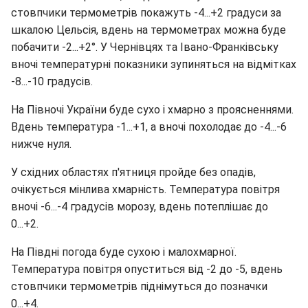
стовпчики термометрів покажуть -4...+2 градуси за
шкалою Цельсія, вдень на термометрах можна буде
побачити -2...+2°. У Чернівцях та Івано-Франківську
вночі температурні показники зупиняться на відмітках
-8...-10 градусів.
На Півночі України буде сухо і хмарно з проясненнями.
Вдень температура -1...+1, а вночі похолодає до -4...-6
нижче нуля.
У східних областях п'ятниця пройде без опадів,
очікується мінлива хмарність. Температура повітря
вночі -6...-4 градусів морозу, вдень потеплішає до
0...+2.
На Півдні погода буде сухою і малохмарної.
Температура повітря опуститься від -2 до -5, вдень
стовпчики термометрів піднімуться до позначки
0...+4.