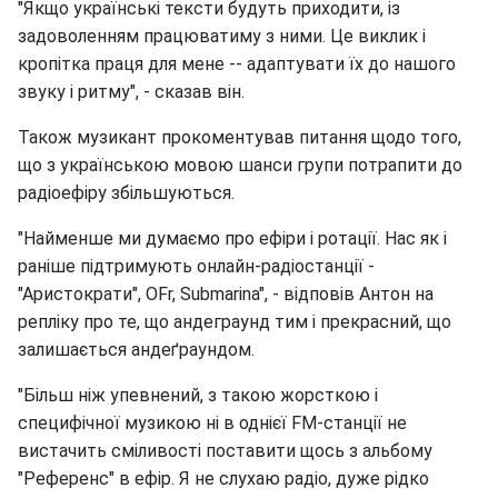
"Якщо українські тексти будуть приходити, із
задоволенням працюватиму з ними. Це виклик і
кропітка праця для мене -- адаптувати їх до нашого
звуку і ритму", - сказав він.
Також музикант прокоментував питання щодо того,
що з українською мовою шанси групи потрапити до
радіоефіру збільшуються.
"Найменше ми думаємо про ефіри і ротації. Нас як і
раніше підтримують онлайн-радіостанції -
"Аристократи", OFr, Submarina", - відповів Антон на
репліку про те, що андеграунд тим і прекрасний, що
залишається андеґраундом.
"Більш ніж упевнений, з такою жорсткою і
специфічної музикою ні в однієї FM-станції не
вистачить сміливості поставити щось з альбому
"Референс" в ефір. Я не слухаю радіо, дуже рідко