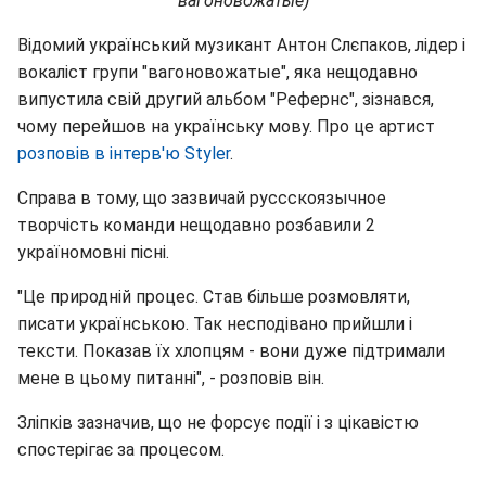
вагоновожатые)
Відомий український музикант Антон Слєпаков, лідер і
вокаліст групи "вагоновожатые", яка нещодавно
випустила свій другий альбом "Рефернс", зізнався,
чому перейшов на українську мову. Про це артист
розповів в інтерв'ю Styler
.
Справа в тому, що зазвичай руссскоязычное
творчість команди нещодавно розбавили 2
україномовні пісні.
"Це природній процес. Став більше розмовляти,
писати українською. Так несподівано прийшли і
тексти. Показав їх хлопцям - вони дуже підтримали
мене в цьому питанні", - розповів він.
Зліпків зазначив, що не форсує події і з цікавістю
спостерігає за процесом.