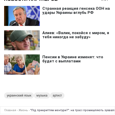
украинский язык
музыка
артист
Главная
›
Жизнь
›
"Під прикриттям ментури?": на трасі промишляють зухвалі