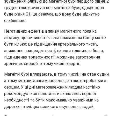
збудження, близькі до магнітної бурі першого рівня. 2
грудня також очікується магнітна буря, однак вона
буде рівня G1, це означає, що вона буде відчутно
слабкішою.
Негативних ефектів впливу магнітного поля на
людину, що виникають із-за спалахів на Сонці може
бути кілька: це підвищення артеріального тиску,
зниження працездатності, напади головного болю,
підвищення тривожності і можливе загострення
хронічних хвороб, в тому числі і алергії.
Магнітні бурі впливають, в тому числі, і на стан судин,
а тому можливі запаморочення, а також проблеми з
серцем. У ці дні метеозалежним людям настійно
рекомендується поповнити запас ліків першої
необхідності та бути максимально уважними на
дорогах і в місцях великого скупчення людей.