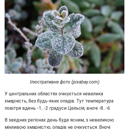
Ілюстративне фото (pixabay.com)
У центральних областях очікується невелика
хмарність, без будь-яких опадів. Тут температура
повітря вдень -1...-2 градуси Цельсія, вночі -8...-6
В західних регіонах день буде ясним, з невеликою
мінливою хмарністю, опадів не очікується. Вночі