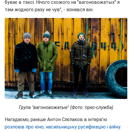
буває в таксі. Нічого схожого на "вагоновожатых" я
там жодного разу не чув", - зізнався він.
Група "вагоновожатые" (Фото: прес-служба)
Нагадаємо, раніше Антон Слєпаков в інтерв'ю
розповів про кіно, насильницьку русифікацію і війну
.