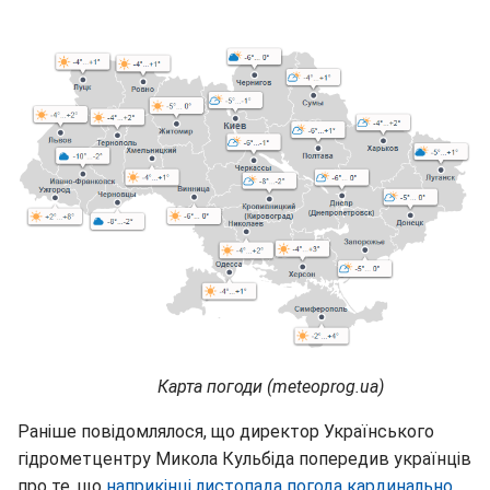
Карта погоди (meteoprog.ua)
Раніше повідомлялося, що директор Українського
гідрометцентру Микола Кульбіда попередив українців
про те, що
наприкінці листопада погода кардинально