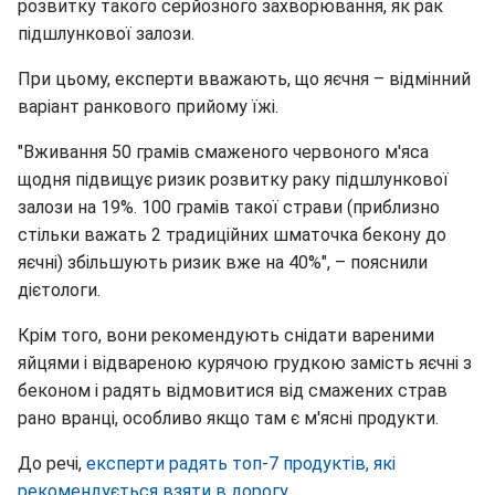
розвитку такого серйозного захворювання, як рак
підшлункової залози.
При цьому, експерти вважають, що яєчня – відмінний
варіант ранкового прийому їжі.
"Вживання 50 грамів смаженого червоного м'яса
щодня підвищує ризик розвитку раку підшлункової
залози на 19%. 100 грамів такої страви (приблизно
стільки важать 2 традиційних шматочка бекону до
яєчні) збільшують ризик вже на 40%", – пояснили
дієтологи.
Крім того, вони рекомендують снідати вареними
яйцями і відвареною курячою грудкою замість яєчні з
беконом і радять відмовитися від смажених страв
рано вранці, особливо якщо там є м'ясні продукти.
До речі,
експерти радять топ-7 продуктів, які
рекомендується взяти в дорогу.