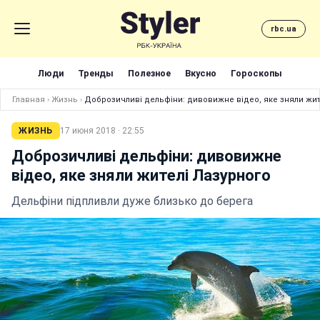
rbc.ua
Люди
Тренды
Полезное
Вкусно
Гороскопы
Главная
›
Жизнь
›
Доброзичливі дельфіни: дивовижне відео, яке зняли жит
ЖИЗНЬ
17 июня 2018 · 22:55
Доброзичливі дельфіни: дивовижне
відео, яке зняли жителі Лазурного
Дельфіни підпливли дуже близько до берега