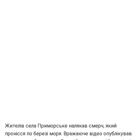
Жителів села Приморське налякав смерч, який
пронісся по березі моря. Вражаюче відео опублікував