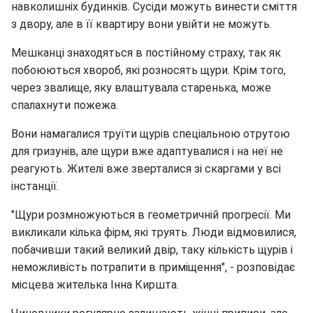
навколишніх будинків. Сусіди можуть винести сміття
з двору, але в її квартиру вони увійти не можуть.
Мешканці знаходяться в постійному страху, так як
побоюються хвороб, які розносять щури. Крім того,
через звалище, яку влаштувала старенька, може
спалахнути пожежа.
Вони намагалися труїти щурів спеціальною отрутою
для гризунів, але щури вже адаптувалися і на неї не
реагують. Жителі вже зверталися зі скаргами у всі
інстанції.
"Щури розмножуються в геометричній прогресії. Ми
викликали кілька фірм, які труять. Люди відмовилися,
побачивши такий великий двір, таку кількість щурів і
неможливість потрапити в приміщення", - розповідає
місцева жителька Інна Киршта.