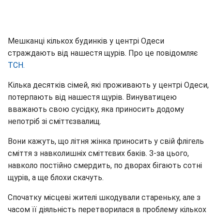
Мешканці кількох будинків у центрі Одеси
страждають від нашестя щурів. Про це повідомляє
ТСН.
Кілька десятків сімей, які проживають у центрі Одеси,
потерпають від нашестя щурів. Винуватицею
вважають свою сусідку, яка приносить додому
непотріб зі сміттєзвалищ.
Вони кажуть, що літня жінка приносить у свій флігель
сміття з навколишніх сміттєвих баків. З-за цього,
навколо постійно смердить, по дворах бігають сотні
щурів, а ще блохи скачуть.
Спочатку місцеві жителі шкодували стареньку, але з
часом її діяльність перетворилася в проблему кількох