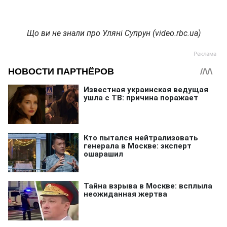
Що ви не знали про Уляні Супрун (video.rbc.ua)