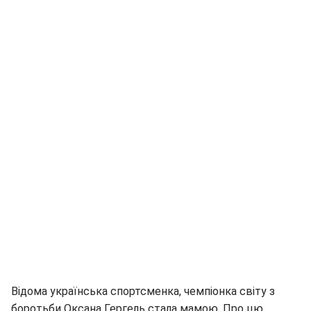
Відома українська спортсменка, чемпіонка світу з
боротьби Оксана Гергель стала мамою. Про цю