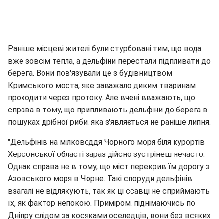
Раніше місцеві жителі були стурбовані тим, що вода
вже зовсім тепла, а дельфіни перестали підпливати до
берега. Вони пов'язували це з будівництвом
Кримського моста, яке заважало диким тваринам
проходити через протоку. Але вчені вважають, що
справа в тому, що припливають дельфіни до берега в
пошуках дрібної риби, яка з'являється не раніше липня.
"Дельфінів на мілководдя Чорного моря біля курортів
Херсонської області зараз дійсно зустрінеш нечасто.
Однак справа не в тому, що міст перекрив їм дорогу з
Азовського моря в Чорне. Такі споруди дельфінів
взагалі не відлякують, так як ці ссавці не сприймають
їх, як фактор непокою. Приміром, піднімаючись по
Дніпру слідом за косяками оселедців, вони без всяких