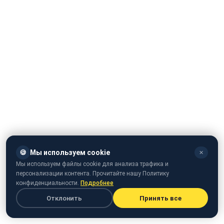
Саме його і встигли сфотографувати і зняти на відео
🍪
Мы используем cookie
✕
відпочиваючі.
Мы используем файлы cookie для анализа трафика и
персонализации контента. Прочитайте нашу Политику
конфиденциальности.
Подробнее
Отклонить
Принять все