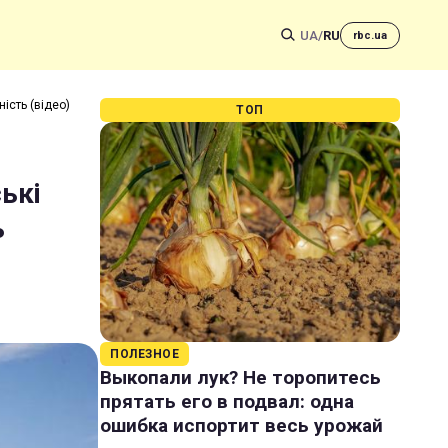
UA
/
RU
rbc.ua
ність (відео)
ТОП
ські
ь
ПОЛЕЗНОЕ
Выкопали лук? Не торопитесь
прятать его в подвал: одна
ошибка испортит весь урожай