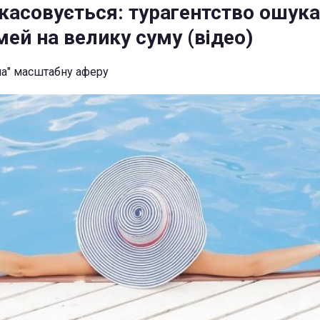
скасовується: турагентство ошук
мей на велику суму (відео)
ла" масштабну аферу