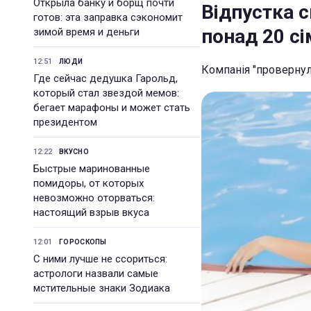
Открыла банку и борщ почти
Відпустка 
готов: эта заправка сэкономит
понад 20 сі
зимой время и деньги
12:51
ЛЮДИ
Компанія "проверну
Где сейчас дедушка Гарольд,
который стал звездой мемов:
бегает марафоны и может стать
президентом
12:22
ВКУСНО
Быстрые маринованные
помидоры, от которых
невозможно оторваться:
настоящий взрыв вкуса
12:01
ГОРОСКОПЫ
С ними лучше не ссориться:
астрологи назвали самые
мстительные знаки Зодиака