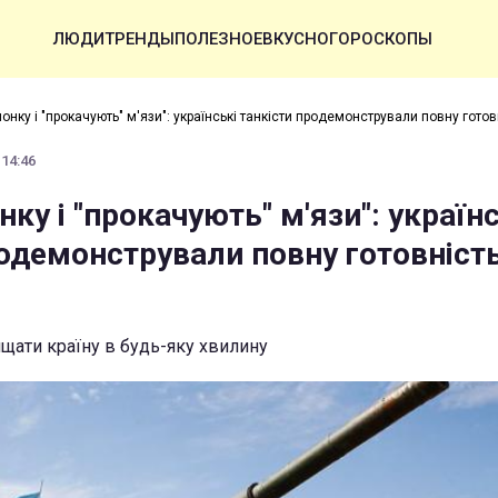
ЛЮДИ
ТРЕНДЫ
ПОЛЕЗНОЕ
ВКУСНО
ГОРОСКОПЫ
шонку і "прокачують" м'язи": українські танкісти продемонстрували повну готов
 14:46
нку і "прокачують" м'язи": україн
родемонстрували повну готовніст
ищати країну в будь-яку хвилину