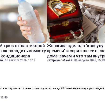
й трюк с пластиковой
Женщина сделала "капсулу
 как охладить комнату
времени" и спрятала ее в св
з кондиционера
доме: зачем и что там внутр
ва
·
06 августа 2026, 16:19
Катерина Собкова
·
06 августа 2026, 15:33
а скасовується: турагентство ошукало понад 20 сімей на велику суму (відео)
 13:40