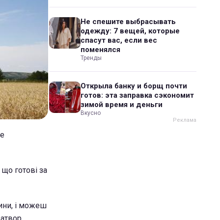
Не спешите выбрасывать
одежду: 7 вещей, которые
спасут вас, если вес
поменялся
Тренды
Открыла банку и борщ почти
готов: эта заправка сэкономит
зимой время и деньги
Вкусно
це
 що готові за
ини, і можеш
затвор