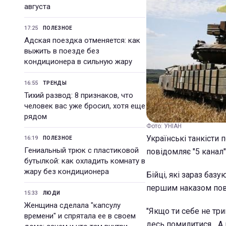
августа
17:25
ПОЛЕЗНОЕ
Адская поездка отменяется: как
выжить в поезде без
кондиционера в сильную жару
16:55
ТРЕНДЫ
Тихий развод: 8 признаков, что
человек вас уже бросил, хотя еще
рядом
Фото: УНІАН
Українські танкісти 
16:19
ПОЛЕЗНОЕ
Гениальный трюк с пластиковой
повідомляє "5 канал"
бутылкой: как охладить комнату в
жару без кондиционера
Бійці, які зараз базу
першим наказом пов
15:33
ЛЮДИ
Женщина сделала "капсулу
"Якщо ти себе не тр
времени" и спрятала ее в своем
десь помилитися... 