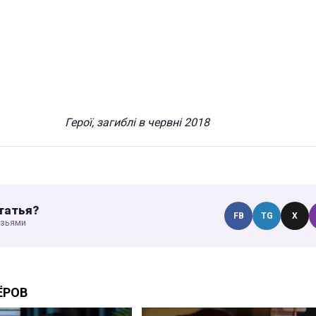
Герої, загиблі в червні 2018
татья?
FB
TG
X
узьями