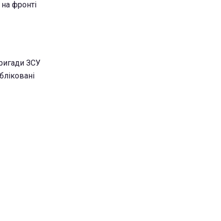
 на фронті
бригади ЗСУ
бліковані