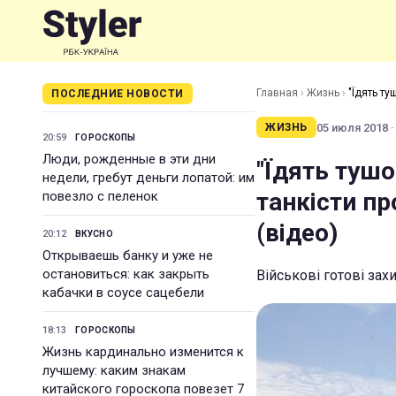
Главная
›
Жизнь
›
"Їдять ту
ПОСЛЕДНИЕ НОВОСТИ
05 июля 2018 ·
ЖИЗНЬ
20:59
ГОРОСКОПЫ
Люди, рожденные в эти дни
"Їдять тушо
недели, гребут деньги лопатой: им
танкісти п
повезло с пеленок
(відео)
20:12
ВКУСНО
Открываешь банку и уже не
остановиться: как закрыть
Військові готові зах
кабачки в соусе сацебели
18:13
ГОРОСКОПЫ
Жизнь кардинально изменится к
лучшему: каким знакам
китайского гороскопа повезет 7