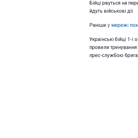
Бійці рвуться на пер
йдуть військові дії.
Раніше
у мережі пок
Українські бійці 1-ї
провели тренування 
прес-службою бригад