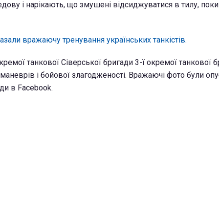
едову і нарікають, що змушені відсиджуватися в тилу, поки
азали вражаючу тренування українських танкістів.
 окремої танкової Сіверської бригади 3-ї окремої танкової 
маневрів і бойової злагодженості. Вражаючі фото були опу
и в Facebook.