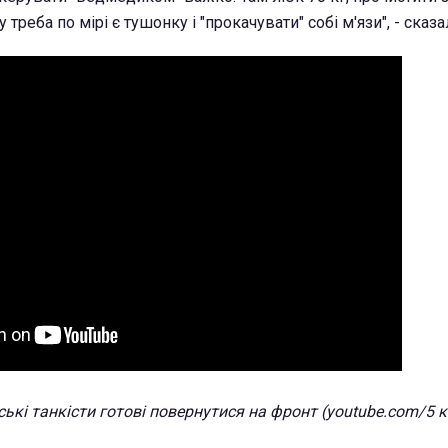
у треба по мірі є тушонку і "прокачувати" собі м'язи", - сказа
ські танкісти готові повернутися на фронт (youtube.com/5 