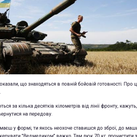
показали, що знаходяться в повній бойовій готовності. Про 
.
ються за кілька десятків кілометрів від лінії фронту, кажуть,
ернутися на передову.
имаєш у формі, ти якось неохоче ставишся до зброї, до маш
А керувати "Ведмедиком" важко. Там люк 70 кг, прочистити 